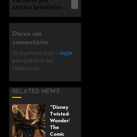
artista brasileiro
Deixe um
comentário
Você precisa fazer o
login
para publicar um
comentário.
RELATED NEWS
“Disney
Twisted-
Wonderland:
The
Comic