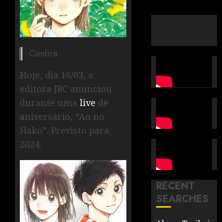
Confira.
Hoje, dia 16/03, a
editora JBC anunciou
durante uma
live
de
aniversário, “Ao no
Hako”. Previsto para
2024.
RECENT
SEARCHES