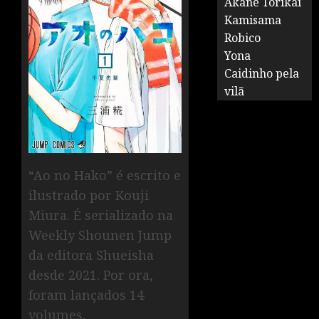
Akane Torikai
Kamisama
Robico
Yona
Caidinho pela
vilã
“Ao no Hako” é escrito e
ilustrado por Kouji
Miura. É serializado na
Weekly Shounen Jump
da editora Shueisha
desde 2021. Por ora,
foram lançados 14
volumes.