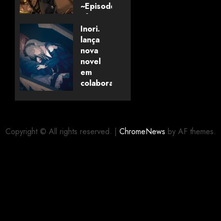
~Episode
of
Savanaclaw~”
Inori.
anunciado
lança
pela
nova
Universo
novel
dos
em
Livros
colaboração
com
editora
06/08/2026
0
alemã
Copyright © All rights reserved.
|
ChromeNews
by AF themes.
06/08/2026
0