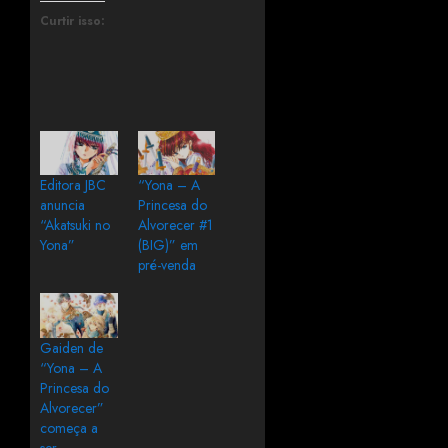
Curtir isso:
Editora JBC
“Yona – A
anuncia
Princesa do
“Akatsuki no
Alvorecer #1
Yona”
(BIG)” em
pré-venda
Gaiden de
“Yona – A
Princesa do
Alvorecer”
começa a
ser