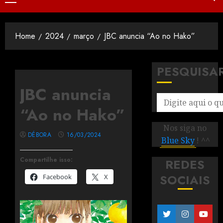
Home
2024
março
JBC anuncia “Ao no Hako”
PESQUISA
JBC anuncia
“Ao no Hako”
Nos siga no
DÉBORA
16/03/2024
Blue Sky
! ^^
Compartilhe isso:
REDES
SOCIAIS
Facebook
X