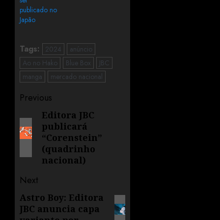
publicado no
Japão
Tags:
2024
anúncio
Ao no Hako
Blue Box
JBC
manga
mercado nacional
Previous
Editora JBC
publicará
“Corenstein”
(quadrinho
nacional)
Next
Astro Boy: Editora
JBC anuncia capa
variante por