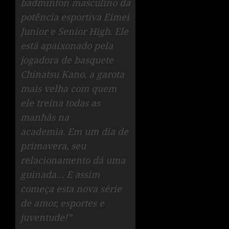
badminton masculino da
potência esportiva Eimei
Junior e Senior High. Ele
está apaixonado pela
jogadora de basquete
Chinatsu Kano, a garota
mais velha com quem
ele treina todas as
manhãs na
academia. Em um dia de
primavera, seu
relacionamento dá uma
guinada… E assim
começa esta nova série
de amor, esportes e
juventude!”