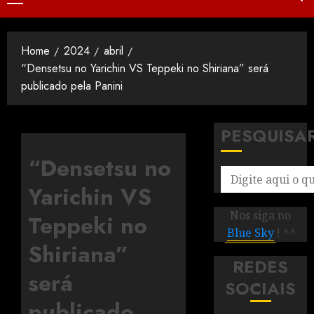
Home
2024
abril
“Densetsu no Yarichin VS Teppeki no Shiriana” será
publicado pela Panini
PESQUISA
“Densetsu no
Yarichin VS
Nos siga no
Teppeki no
Blue Sky
! ^^
Shiriana”
REDES
será
SOCIAIS
publicado