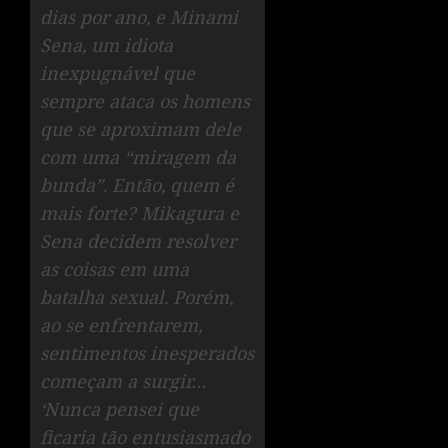
dias por ano, e Minami
Sena, um idiota
inexpugnável que
sempre ataca os homens
que se aproximam dele
com uma “miragem da
bunda”. Então, quem é
mais forte? Mikagura e
Sena decidem resolver
as coisas em uma
batalha sexual. Porém,
ao se enfrentarem,
sentimentos inesperados
começam a surgir…
‘Nunca pensei que
ficaria tão entusiasmado