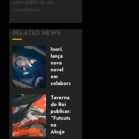
para publicar um
comentário.
RELATED NEWS
Inori.
lança
nova
novel
em
colaboração
com
editora
Taverna
alemã
do Rei
publicará
“Futsutsuka
06/08/2026
0
na
Akujo
dewa