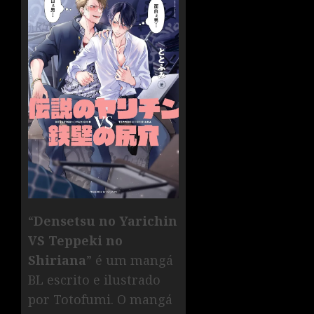
“
Densetsu no Yarichin
VS Teppeki no
Shiriana
” é um mangá
BL escrito e ilustrado
por Totofumi. O mangá