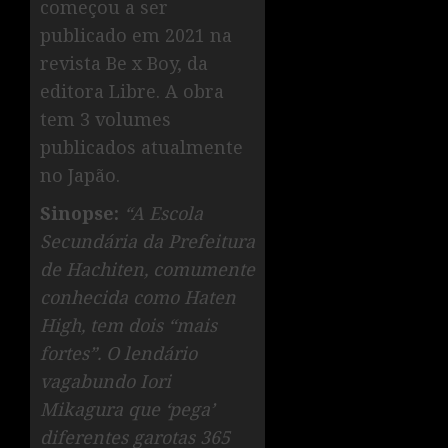
começou a ser
publicado em 2021 na
revista Be x Boy, da
editora Libre. A obra
tem 3 volumes
publicados atualmente
no Japão.
Sinopse:
“A Escola
Secundária da Prefeitura
de Hachiten, comumente
conhecida como Haten
High, tem dois “mais
fortes”. O lendário
vagabundo Iori
Mikagura que ‘pega’
diferentes garotas 365