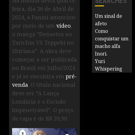
Na manhã desta quarta-
SEARCHES
feira, dia 30 de Abril de
Um sinal de
2024, a Panini anunciou
afeto
por meio de um
vídeo
,
Como
o mangá “Densetsu no
conquistar um
Yarichin VS Teppeki no
macho alfa
Shiriana”. A obra deve
Inori.
começar a ser publicada
Yuri
no Brasil em Julho/2024
Whispering
e já se encontra em
pré-
venda
. O título nacional
deve ser “A Lança
Lendária e o Escudo
Impenetrável”. O preço
de capa é de R$ 39,90.