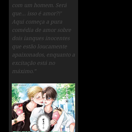
com um homem. Será
que… isso é amor?!’
Aqui começa a pura
comédia de amor sobre
dois ianques inocentes
que estão loucamente
apaixonados, enquanto a
excitação está no
máximo.”