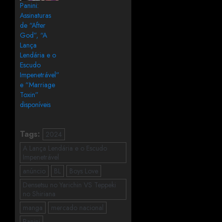
Panini:
Assinaturas
de “After
God”, “A
Lança
Lendária e o
Escudo
Impenetrável”
e “Marriage
Toxin”
disponíveis
Tags:
2024
A Lança Lendária e o Escudo
Impenetrável
anúncio
BL
Boys Love
Densetsu no Yarichin VS Teppeki
no Shiriana
manga
mercado nacional
Panini