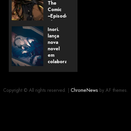
The
Comic
~Episode
of
Savanaclaw~”
Inori.
anunciado
lança
pela
nova
Universo
novel
dos
em
Livros
colaboração
com
editora
06/08/2026
0
alemã
Copyright © All rights reserved.
|
ChromeNews
by AF themes.
06/08/2026
0