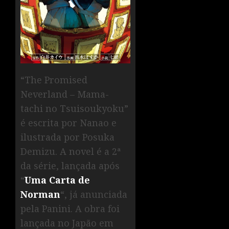
“The Promised
Neverland – Mama-
tachi no Tsuisoukyoku”
é escrita por Nanao e
ilustrada por Posuka
Demizu. A novel é a 2ª
da série, lançada após
“
Uma Carta de
Norman
“, já anunciada
pela Panini. A obra foi
lançada no Japão em