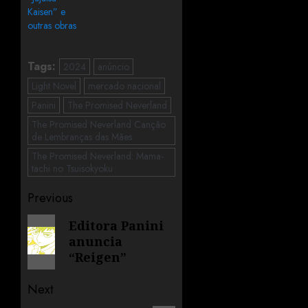
Kaisen” e
outras obras
Tags:
2024
anúncio
Light Novel
mercado nacional
Panini
The Promised Neverland
The Promised Neverland Canção
de Lembranças das Mães
The Promised Neverland: Mama-
tachi no Tsuisokyoku
Previous
Editora Panini
anuncia
“Reigen”
Next