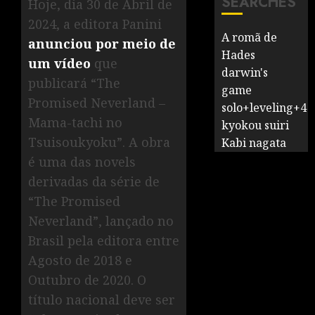
SEARCHES
Hoje, dia 30 de Abril de
2024, a editora Panini
A romã de
anunciou por meio de
Hades
um vídeo
que
darwin's
publicará “The
game
Promised Neverland –
solo+leveling+4
Mama-tachi no
kyokou suiri
Tsuisoukyoku”. A obra
Kabi nagata
é uma das novels
derivadas da série de
“The Promised
Neverland”, lançado no
Brasil pela editora entre
Agosto de 2018 e
Outubro de 2020. O
título nacional deve ser