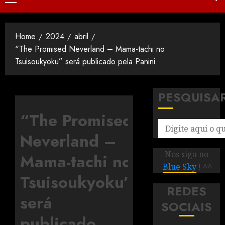
Home
2024
abril
“The Promised Neverland – Mama-tachi no
Tsuisoukyoku” será publicado pela Panini
PESQUISA
“The Promised
Neverland –
Nos siga no
Mama-tachi no
Blue Sky
! ^^
Tsuisoukyoku”
REDES
será
SOCIAIS
publicado