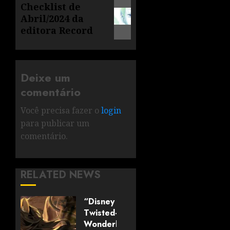
Checklist de
Abril/2024 da
editora Record
Deixe um
comentário
Você precisa fazer o
login
para publicar um
comentário.
RELATED NEWS
“Disney
Twisted-
Wonderland: