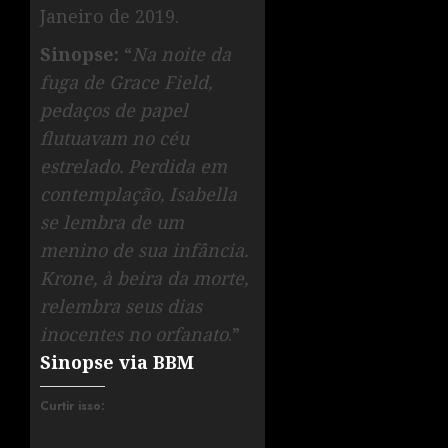
Janeiro de 2019.
Sinopse:
“
Na noite da
fuga de Grace Field,
pedaços de papel
flutuavam no céu
estrelado. Perdida em
contemplação, Isabella
se lembra de um
menino de sua infância.
Krone, à beira da morte,
relembra seus dias
inocentes no orfanato
.”
Sinopse via BBM
Curtir isso: