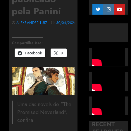
pela Panini
ALEXSANDER LUIZ
30/04/2024
Compartilhe isso:
Facebook
X
Uma das novels de "The
Promised Neverland",
confira
RECENT