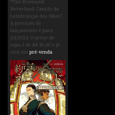
“The Promised
Neverland: Canção de
Lembranças das Mães”.
A previsão de
lançamento é para
jul/2024. O preço de
capa é de R$ 49,90 e já
está em
pré-venda
.