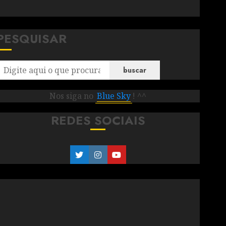
PESQUISAR
buscar
Nos siga no
Blue Sky
! ^^
REDES SOCIAIS