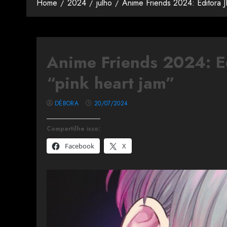
Home
2024
julho
Anime Friends 2024: Editora J
Anime Friends 2024: Ed
“pink heart jam”
DÉBORA
20/07/2024
Compartilhe isso:
Facebook
X