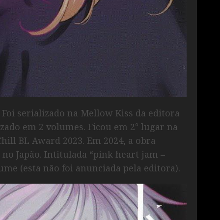
 Foi serializado na Mellow Kiss da editora
izado em 2 volumes. Ficou em 2° lugar na
 Chill BL Award 2023. Em 2024, a obra
o Japão. Intitulada “pink heart jam –
me (esta não foi anunciada pela editora).