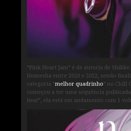
“Pink Heart Jam” é de autoria de Shikke.
Homesha entre 2020 e 2022, sendo final
categoria “
melhor quadrinho
” no Chill
começou a ter uma sequência publicada n
beat”, ela está em andamento com 1 volu