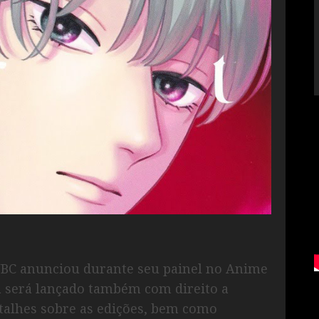
a JBC anunciou durante seu painel no Anime
á será lançado também com direito a
etalhes sobre as edições, bem como