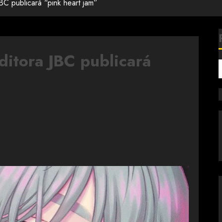
BC publicará “pink heart jam”
itora JBC publicará