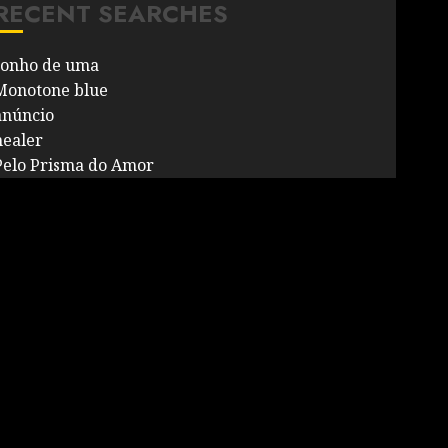
RECENT SEARCHES
sonho de uma
Monotone blue
anúncio
healer
Pelo Prisma do Amor