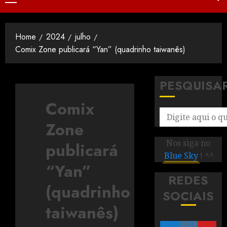
Home
2024
julho
Comix Zone publicará “Yan” (quadrinho taiwanês)
PESQUISA
Comix
Zone
Nos siga no
publicará
Blue Sky
! ^^
“Yan”
REDES
(quadrinho
SOCIAIS
taiwanês)