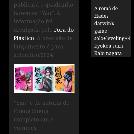
publicará o quadrinho
A romã de
taiwanês “Yan”. A
Hades
informação foi
darwin's
divulgada pelo
Fora do
game
Plástico
. A previsão de
solo+leveling+4
kyokou suiri
lançamento é para
Kabi nagata
setembro/2024.
“Yan” é de autoria de
Chang Sheng.
Completo em 3
volumes.