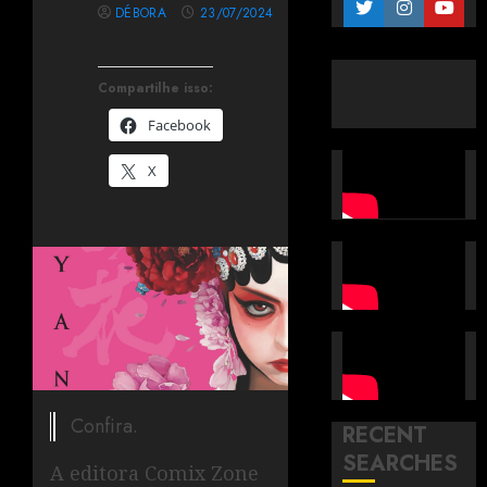
DÉBORA
23/07/2024
Compartilhe isso:
Facebook
X
Confira.
RECENT
SEARCHES
A editora Comix Zone