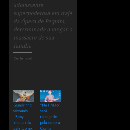
adolescente
superpoderosa em traje
da Ópera de Pequim,
determinada a vingar o
massacre de sua
família.”
Curtir isso:
Quadrinho
“Na Prisão”
taiwanês
será
“Baby”
relançado
anunciado
pela editora
pela Comix
Comix