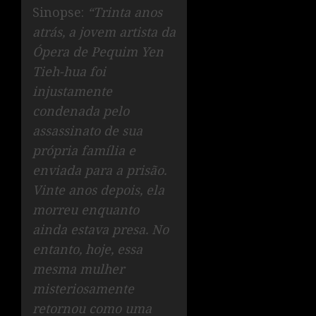
Sinopse:
“Trinta anos
atrás, a jovem artista da
Ópera de Pequim Yen
Tieh-hua foi
injustamente
condenada pelo
assassinato de sua
própria família e
enviada para a prisão.
Vinte anos depois, ela
morreu enquanto
ainda estava presa. No
entanto, hoje, essa
mesma mulher
misteriosamente
retornou como uma