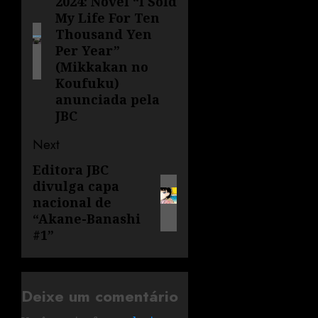
2024: Novel “I Sold
My Life For Ten
Thousand Yen
Per Year”
(Mikkakan no
Koufuku)
anunciada pela
JBC
Next
Editora JBC
divulga capa
nacional de
“Akane-Banashi
#1”
Deixe um comentário