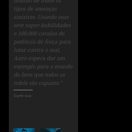
mundo de todos os
tipos de ameaças
sinistras. Usando suas
sete super-habilidades
e 100.000 cavalos de
potência de força para
lutar contra o mal,
Astro espera dar um
exemplo para o mundo
do bem que todos os
robôs são capazes.”
Curtir isso: