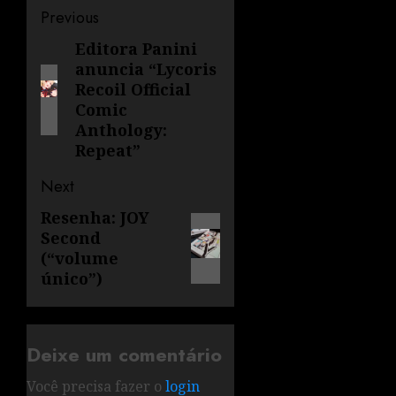
Previous
Editora Panini
anuncia “Lycoris
Recoil Official
Comic
Anthology:
Repeat”
Next
Resenha: JOY
Second
(“volume
único”)
Deixe um comentário
Você precisa fazer o
login