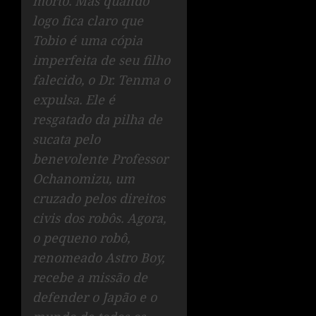
morto. Mas quando
logo fica claro que
Tobio é uma cópia
imperfeita de seu filho
falecido, o Dr. Tenma o
expulsa. Ele é
resgatado da pilha de
sucata pelo
benevolente Professor
Ochanomizu, um
cruzado pelos direitos
civis dos robôs. Agora,
o pequeno robô,
renomeado Astro Boy,
recebe a missão de
defender o Japão e o