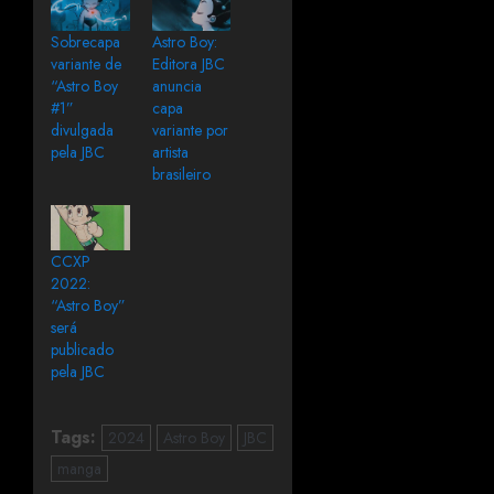
Sobrecapa
Astro Boy:
variante de
Editora JBC
“Astro Boy
anuncia
#1”
capa
divulgada
variante por
pela JBC
artista
brasileiro
CCXP
2022:
“Astro Boy”
será
publicado
pela JBC
Tags:
2024
Astro Boy
JBC
manga