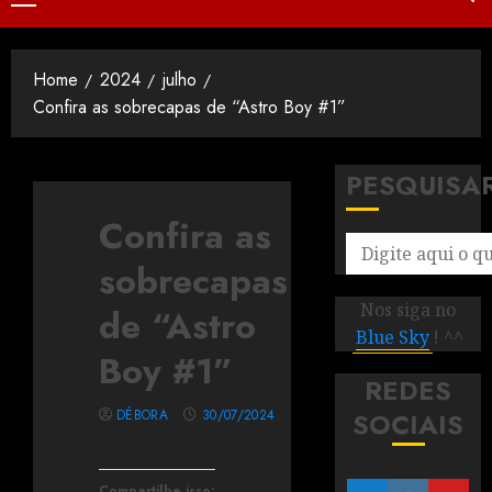
Home
2024
julho
Confira as sobrecapas de “Astro Boy #1”
PESQUISA
Confira as
sobrecapas
Nos siga no
de “Astro
Blue Sky
! ^^
Boy #1”
REDES
DÉBORA
30/07/2024
SOCIAIS
Compartilhe isso: