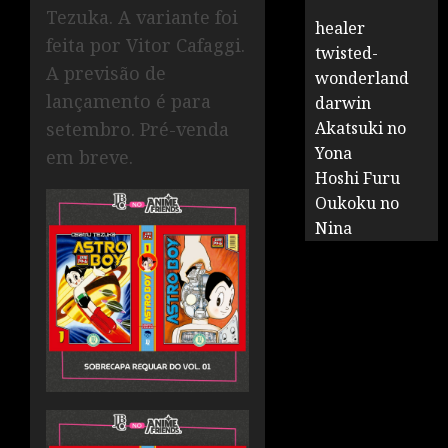
Tezuka. A variante foi
healer
feita por Vitor Cafaggi.
twisted-
A previsão de
wonderland
lançamento é para
darwin
setembro. Pré-venda
Akatsuki no
Yona
em breve.
Hoshi Furu
Oukoku no
Nina