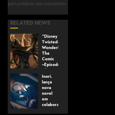
para publicar um comentário.
RELATED NEWS
“Disney
Twisted-
Wonderland:
The
Comic
~Episode
of
Savanaclaw~”
Inori.
anunciado
lança
pela
nova
Universo
novel
dos
em
Livros
colaboração
com