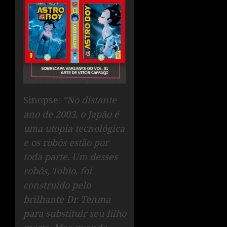
Sinopse:
“No distante
ano de 2003, o Japão é
uma utopia tecnológica
e os robôs estão por
toda parte. Um desses
robôs, Tobio, foi
construído pelo
brilhante Dr. Tenma
para substituir seu filho