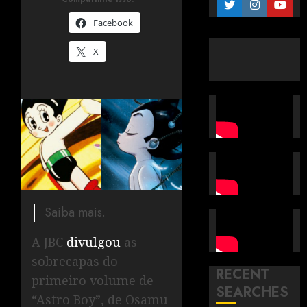
Facebook
X
Saiba mais.
A JBC
divulgou
as
sobrecapas do
RECENT
primeiro volume de
SEARCHES
“Astro Boy”, de Osamu