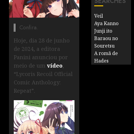
SEARCHES
Veil
Aya Kanno
Confira.
Junji ito
Baraou no
Hoje, dia 28 de junho
Souretsu
de 2024, a editora
A romã de
Panini anunciou por
Hades
meio de um
vídeo
,
“Lycoris Recoil Official
Comic Anthology:
Repeat”.