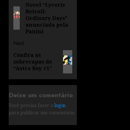
Novel “Lycoris
Reicoil:
Ordinary Days”
anunciada pela
Panini
Next
Confira as
sobrecapas de
“Astro Boy #1”
Deixe um comentário
Você precisa fazer o
login
para publicar um comentário.