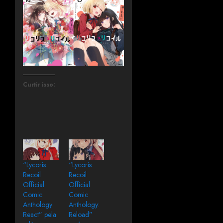
Curtir isso:
“Lycoris
“Lycoris
Recoil
Recoil
Official
Official
Comic
Comic
Anthology:
Anthology:
React” pela
Reload”