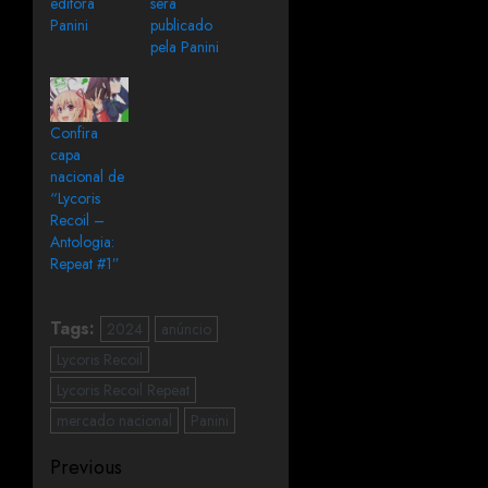
editora
será
Panini
publicado
pela Panini
Confira
capa
nacional de
“Lycoris
Recoil –
Antologia:
Repeat #1”
Tags:
2024
anúncio
Lycoris Recoil
Lycoris Recoil Repeat
mercado nacional
Panini
Previous