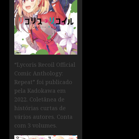
“Lycoris Recoil Official
Comic Anthology:
Repeat” foi publicado
pela Kadokawa em
2022. Coletânea de
histórias curtas de
vários autores. Conta
com 3 volumes.