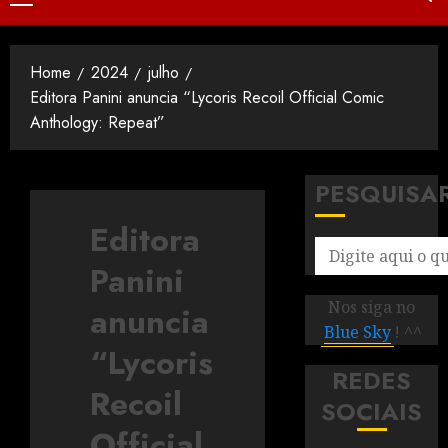
Home
2024
julho
Editora Panini anuncia “Lycoris Recoil Official Comic
Anthology: Repeat”
PESQUISA
Editora
Panini
Nos siga no
anuncia
Blue Sky
! ^^
“Lycoris
REDES
Recoil
SOCIAIS
Official