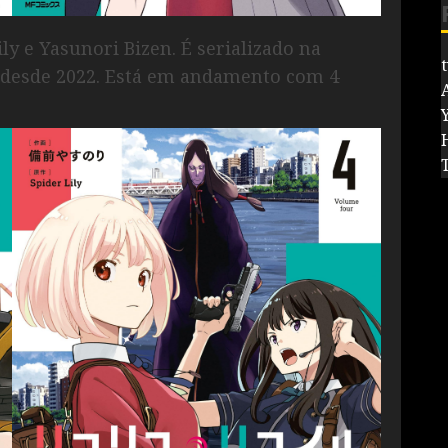
ily e Yasunori Bizen. É serializado na
y desde 2022. Está em andamento com 4