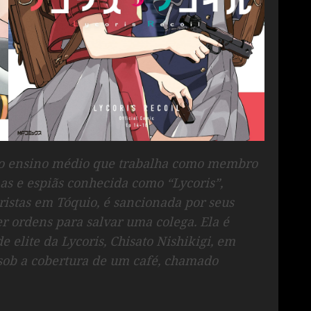
do ensino médio que trabalha como membro
as e espiãs conhecida como “Lycoris”,
ristas em Tóquio, é sancionada por seus
r ordens para salvar uma colega. Ela é
 elite da Lycoris, Chisato Nishikigi, em
 sob a cobertura de um café, chamado