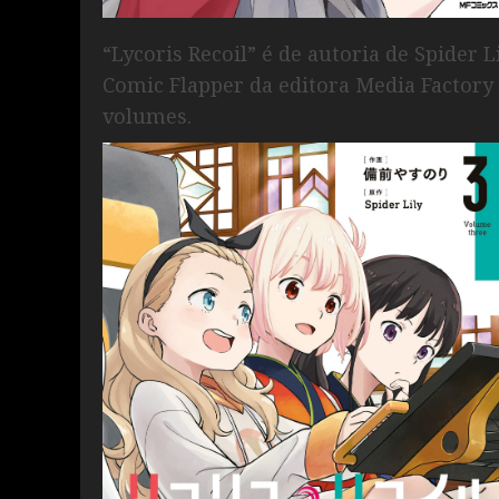
“Lycoris Recoil” é de autoria de Spider L
Comic Flapper da editora Media Factor
volumes.