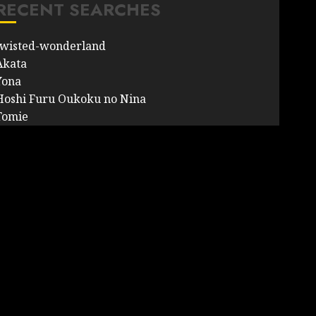
RECENT SEARCHES
twisted-wonderland
Akata
Yona
Hoshi Furu Oukoku no Nina
Tomie