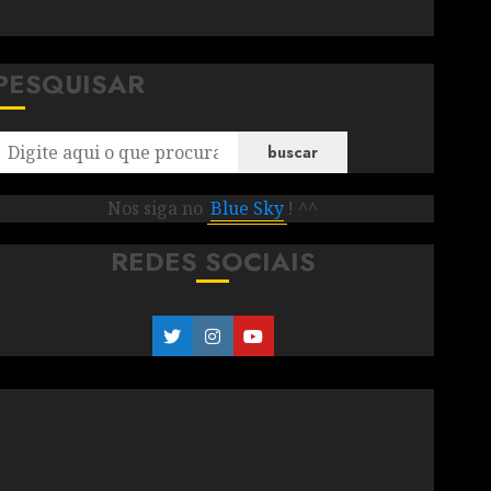
PESQUISAR
buscar
Nos siga no
Blue Sky
! ^^
REDES SOCIAIS