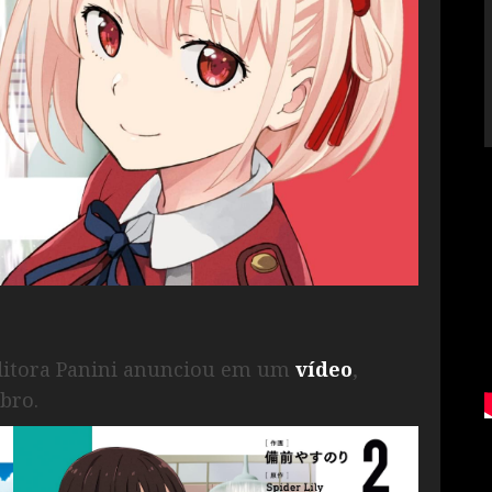
a editora Panini anunciou em um
vídeo
,
ubro.