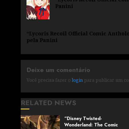
Panini
Next
“Lycoris Recoil Official Comic Anthol
pela Panini
Deixe um comentário
Você precisa fazer o
login
para publicar um co
RELATED NEWS
“Disney Twisted-
Wonderland: The Comic