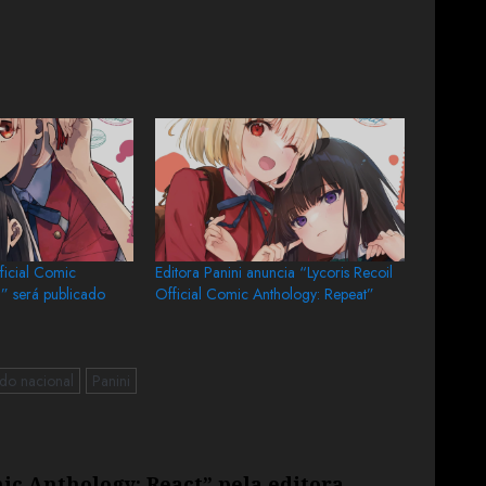
ficial Comic
Editora Panini anuncia “Lycoris Recoil
” será publicado
Official Comic Anthology: Repeat”
do nacional
Panini
mic Anthology: React” pela editora