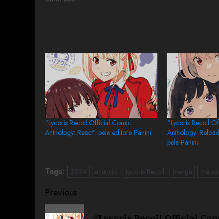
“Lycoris Recoil Official Comic
“Lycoris Recoil Of
Anthology: React” pela editora Panini
Anthology: Reload
pela Panini
Tags:
2024
anúncio
Lycoris Recoil
manga
merca
Previous
“Lycoris Recoil Official Co