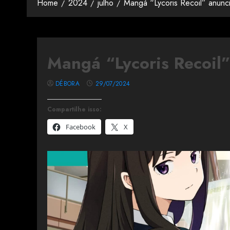
Home
2024
julho
Mangá “Lycoris Recoil” anunci
Mangá “Lycoris Recoil”
DÉBORA
29/07/2024
Compartilhe isso:
Facebook
X