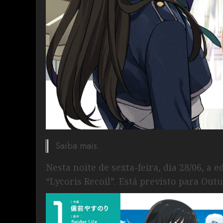
Saiba mais.
Nesta noite de sexta-feira, dia 28/06, 
“Lycoris Recoil”. Está previsto para Out