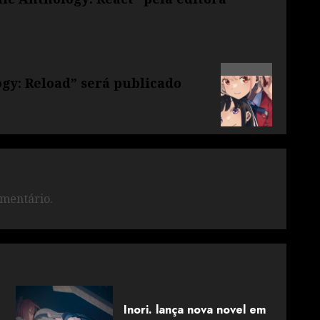
ogy: Reload” será publicado
mentário.
Inori. lança nova novel em