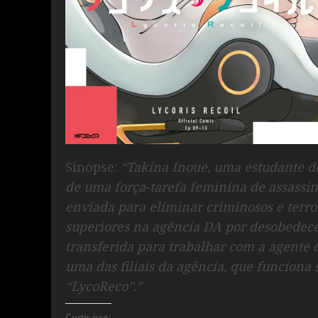
Sinopse:
“Takina Inoue, uma estudante 
de uma força-tarefa feminina de assassin
enviada para eliminar criminosos e terro
superiores na agência DA por desobedece
transferida para trabalhar com a agente de
uma das filiais da agência, que funciona
“LycoReco”.”
Curtir isso: