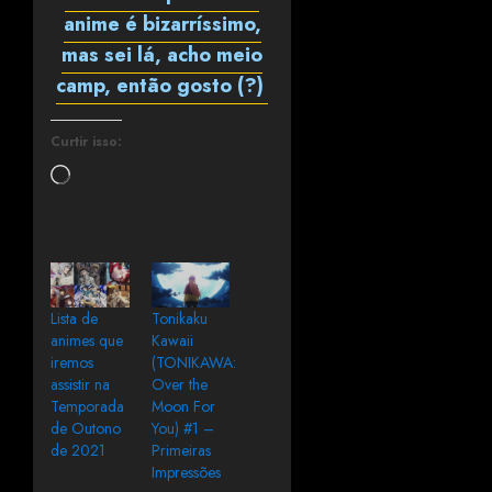
anime é bizarríssimo,
mas sei lá, acho meio
camp, então gosto (?)
Curtir isso:
Lista de
Tonikaku
animes que
Kawaii
iremos
(TONIKAWA:
assistir na
Over the
Temporada
Moon For
de Outono
You) #1 –
de 2021
Primeiras
Impressões