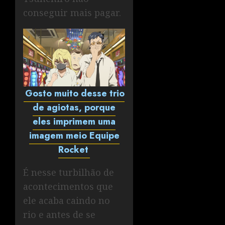
conseguir mais pagar.
Gosto muito desse trio
de agiotas, porque
eles imprimem uma
imagem meio Equipe
Rocket
É nesse turbilhão de
acontecimentos que
ele acaba caindo no
rio e antes de se