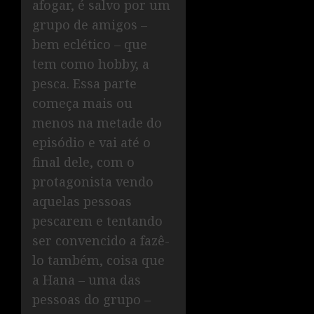
afogar, é salvo por um
grupo de amigos –
bem eclético – que
tem como hobby, a
pesca. Essa parte
começa mais ou
menos na metade do
episódio e vai até o
final dele, com o
protagonista vendo
aquelas pessoas
pescarem e tentando
ser convencido a fazê-
lo também, coisa que
a Hana – uma das
pessoas do grupo –