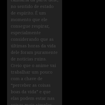
no sentido de estado
de espírito. É um
momento que ele
consegue respirar,
especialmente
considerando que as
últimas horas da vida
dele foram puramente
de notícias ruins.
Creio que o anime vai
trabalhar um pouco
com a chave de
“perceber as coisas
boas da vida” e que
elas podem estar nas
coisas mais simples