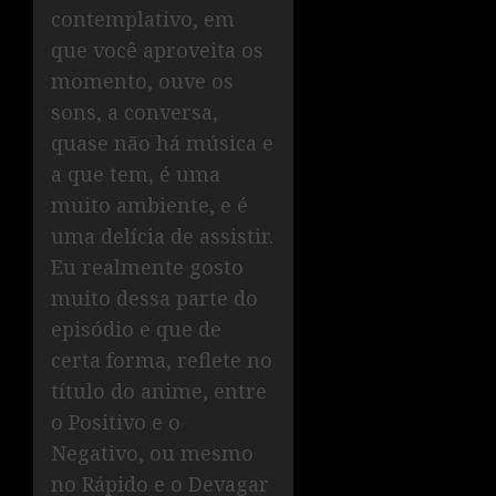
contemplativo, em
que você aproveita os
momento, ouve os
sons, a conversa,
quase não há música e
a que tem, é uma
muito ambiente, e é
uma delícia de assistir.
Eu realmente gosto
muito dessa parte do
episódio e que de
certa forma, reflete no
título do anime, entre
o Positivo e o
Negativo, ou mesmo
no Rápido e o Devagar