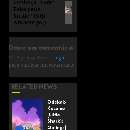
Conheça “Dont
Fake your
Smile” (Niji,
Amaete yo.)
Deixe um comentário
Você precisa fazer o
login
para publicar um comentário.
RELATED NEWS
Odekake
Kozame
(Little
Shark’s
Outings)