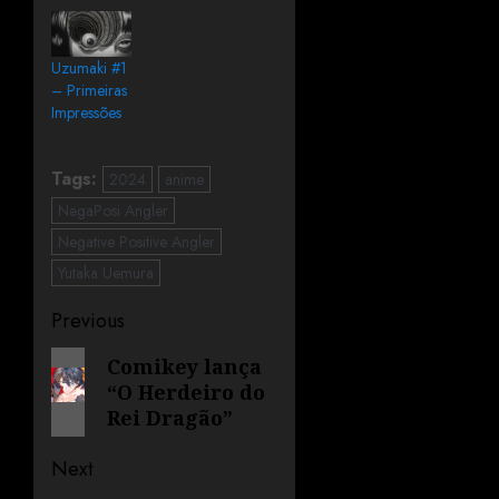
Uzumaki #1
– Primeiras
Impressões
Tags:
2024
anime
NegaPosi Angler
Negative Positive Angler
Yutaka Uemura
Previous
Comikey lança
“O Herdeiro do
Rei Dragão”
Next