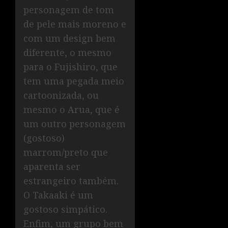
personagem de tom
de pele mais moreno e
com um design bem
diferente, o mesmo
para o Fujishiro, que
tem uma pegada meio
cartoonizada, ou
mesmo o Arua, que é
um outro personagem
(gostoso)
marrom/preto que
aparenta ser
estrangeiro também.
O Takaaki é um
gostoso simpático.
Enfim, um grupo bem