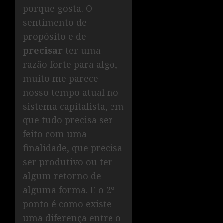
porque gosta. O
sentimento de
propósito e de
precisar
ter uma
razão forte para algo,
muito me parece
nosso tempo atual no
sistema capitalista, em
que tudo precisa ser
feito com uma
finalidade, que precisa
ser produtivo ou ter
algum retorno de
alguma forma. E o 2º
ponto é como existe
uma diferença entre o