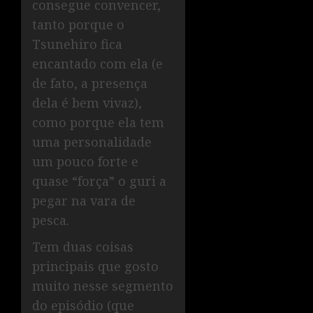
consegue convencer,
tanto porque o
Tsunehiro fica
encantado com ela (e
de fato, a presença
dela é bem vivaz),
como porque ela tem
uma personalidade
um pouco forte e
quase “força” o guri a
pegar na vara de
pesca.
Tem duas coisas
principais que gosto
muito nesse segmento
do episódio (que