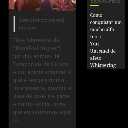
SEARCHES
Como
Descobrindo (novos)
conquistar um
prazeres
macho alfa
Inori.
Hoje falaremos de
Yuri
“NegaPosi Angler”,
Um sinal de
um dos animes da
afeto
Temporada de Outono
Whispering
e um anime original, o
que é sempre muito
interessante, quando a
base de onde ele parte
é muito sólida, coisa
que encontramos aqui
^^