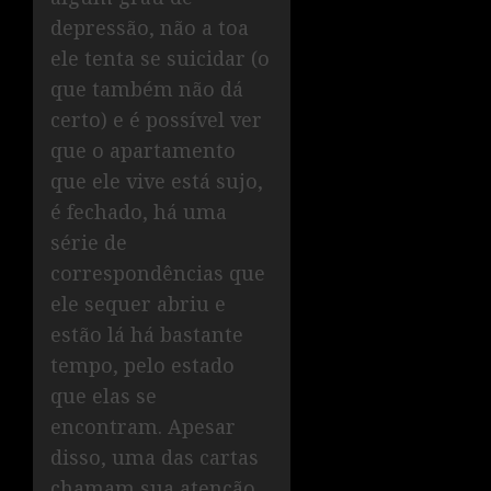
depressão, não a toa
ele tenta se suicidar (o
que também não dá
certo) e é possível ver
que o apartamento
que ele vive está sujo,
é fechado, há uma
série de
correspondências que
ele sequer abriu e
estão lá há bastante
tempo, pelo estado
que elas se
encontram. Apesar
disso, uma das cartas
chamam sua atenção,