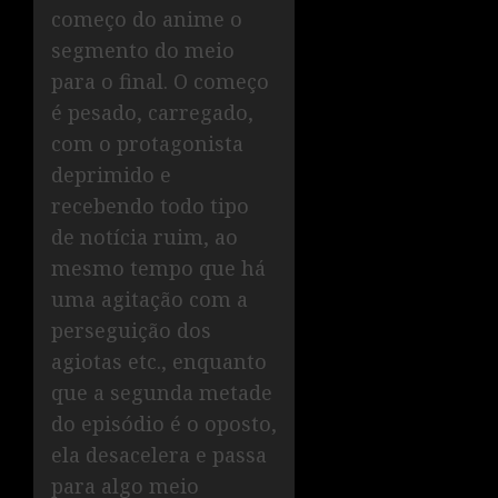
começo do anime o
segmento do meio
para o final. O começo
é pesado, carregado,
com o protagonista
deprimido e
recebendo todo tipo
de notícia ruim, ao
mesmo tempo que há
uma agitação com a
perseguição dos
agiotas etc., enquanto
que a segunda metade
do episódio é o oposto,
ela desacelera e passa
para algo meio