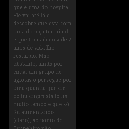
que é uma do hospital.
Ele vai até lá e
descobre que está com
uma doença terminal
e que tem aí cerca de 2
anos de vida lhe
restando. Mão
obstante, ainda por
cima, um grupo de
agiotas o persegue por
uma quantia que ele
pediu emprestado há
muito tempo e que só
foi aumentando
(claro), ao ponto do
Tsunehiro não