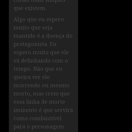
que existem.
Algo que eu espero
muito que seja
mantido é a doença do
protagonista. Eu
espero muito que ele
vá definhando com o
tempo. Não que eu
queira ver ele
morrendo ou mesmo
morto, mas creio que
essa linha de morte
iminente é que servirá
como combustível
para o personagem