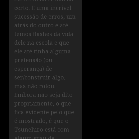
certo. É uma incrível
sucessão de erros, um
atrás do outro e até
temos flashes da vida
dele na escola e que
ele até tinha alguma
pretensão (ou
esperança) de
ser/construir algo,
mas não rolou.
Embora não seja dito
propriamente, o que
fica evidente pelo que
é mostrado, é que o
Tsunehiro está com
algum grau de