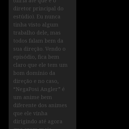
(diria até que é o
diretor principal do
estúdio). Eu nunca
tinha visto algum
trabalho dele, mas
todos falam bem da
sua direção. Vendo o
episódio, fica bem
claro que ele tem um
bom domínio da
direção e no caso,
“NegaPosi Angler” é
um anime bem
diferente dos animes
que ele vinha
dirigindo até agora