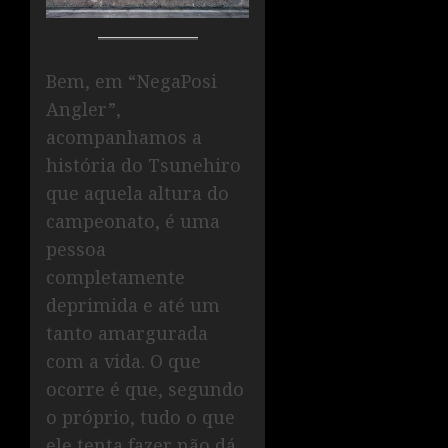
Bem, em “NegaPosi
Angler”,
acompanhamos a
história do Tsunehiro
que aquela altura do
campeonato, é uma
pessoa
completamente
deprimida e até um
tanto amargurada
com a vida. O que
ocorre é que, segundo
o próprio, tudo o que
ele tenta fazer não dá