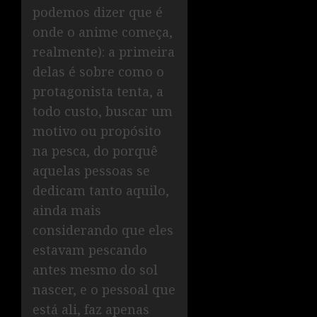
podemos dizer que é
onde o anime começa,
realmente): a primeira
delas é sobre como o
protagonista tenta, a
todo custo, buscar um
motivo ou propósito
na pesca, do porquê
aquelas pessoas se
dedicam tanto aquilo,
ainda mais
considerando que eles
estavam pescando
antes mesmo do sol
nascer, e o pessoal que
está ali, faz apenas