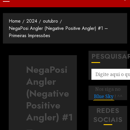
Home
2024
outubro
NegaPosi Angler (Negative Positive Angler) #1 –
Primeiras Impressões
PESQUISA
NegaPosi
Angler
Nos siga no
(Negative
Blue Sky
! ^^
Positive
REDES
Angler) #1
SOCIAIS
–