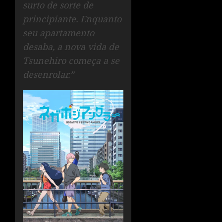
surto de sorte de
principiante. Enquanto
seu apartamento
desaba, a nova vida de
Tsunehiro começa a se
desenrolar.”