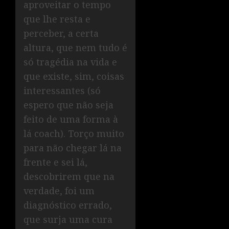
aproveitar o tempo
que lhe resta e
perceber, a certa
altura, que nem tudo é
só tragédia na vida e
que existe, sim, coisas
interessantes (só
espero que não seja
feito de uma forma à
lá coach). Torço muito
para não chegar lá na
frente e sei lá,
descobrirem que na
verdade, foi um
diagnóstico errado,
que surja uma cura