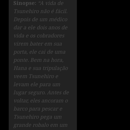
Sinopse:
“A vida de
Tsunehiro não é fácil.
Depois de um médico
dar a ele dois anos de
vida e os cobradores
virem bater em sua
porta, ele cai de uma
ponte. Bem na hora,
Hana e sua tripulação
veem Tsunehiro e
levam ele para um
lugar seguro. Antes de
voltar, eles ancoram o
barco para pescar e
Tsunehiro pega um
grande robalo em um