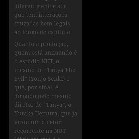
diferente entre si e
que tem interações
cruzadas bem legais
ao longo do capítulo.
Quanto a produção,
quem está animando é
o estúdio NUT, o
mesmo de “Tanya The
Evil” (Youjo Senki) e
que, por sinal, é
dirigido pelo mesmo
diretor de “Tanya”, o
Yutaka Uemura, que já
virou um diretor
recorrente na NUT