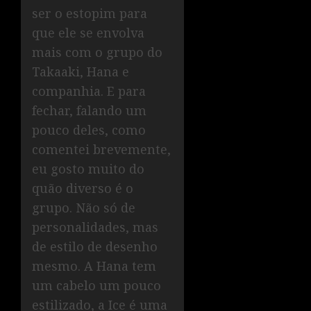
ser o estopim para
que ele se envolva
mais com o grupo do
Takaaki, Hana e
companhia. E para
fechar, falando um
pouco deles, como
comentei brevemente,
eu gosto muito do
quão diverso é o
grupo. Não só de
personalidades, mas
de estilo de desenho
mesmo. A Hana tem
um cabelo um pouco
estilizado, a Ice é uma