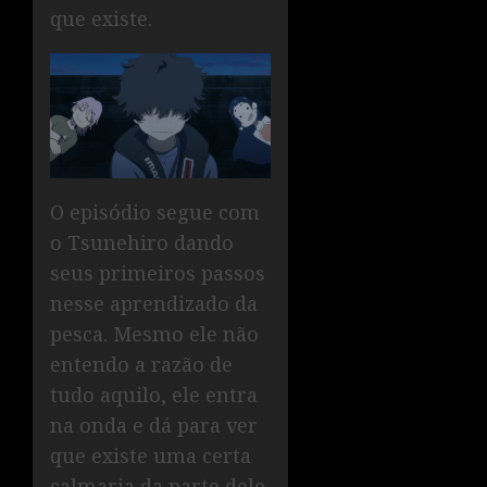
que existe.
O episódio segue com
o Tsunehiro dando
seus primeiros passos
nesse aprendizado da
pesca. Mesmo ele não
entendo a razão de
tudo aquilo, ele entra
na onda e dá para ver
que existe uma certa
calmaria da parte dele,