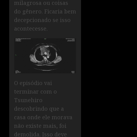
milagrosa ou coisas
do gênero. Ficaria bem
decepcionado se isso
acontecesse.
O episódio vai
terminar com o
Tsunehiro
descobrindo que a
casa onde ele morava
não existe mais, foi
demolida. Isso deve