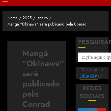
Home
2025
janeiro
Mangá “Okinawa” será publicado pela Conrad
PESQUISA
Mangá
“Okinawa”
Nos siga no
será
Blue Sky
! ^^
publicado
REDES
pela
SOCIAIS
Conrad