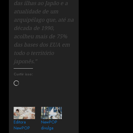
das ilhas ao Japão e a
atualidade de um
arquipélago que, até na
década de 1990,
acolheu mais de 75%
das bases dos EUA em
todo o território
japonês.”
Curtir isso:
Editora
NewPOP
NewPOP
divulga