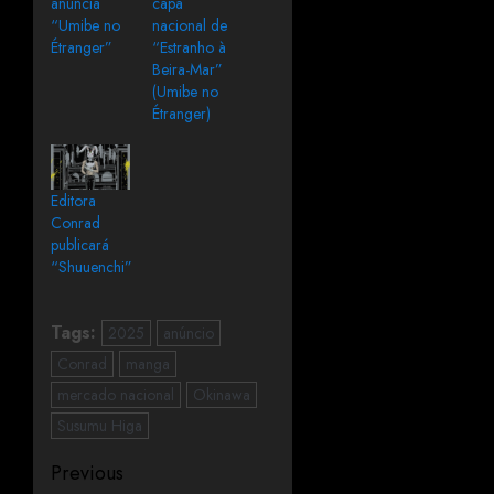
anuncia
capa
“Umibe no
nacional de
Étranger”
“Estranho à
Beira-Mar”
(Umibe no
Étranger)
Editora
Conrad
publicará
“Shuuenchi”
Tags:
2025
anúncio
Conrad
manga
mercado nacional
Okinawa
Susumu Higa
Previous