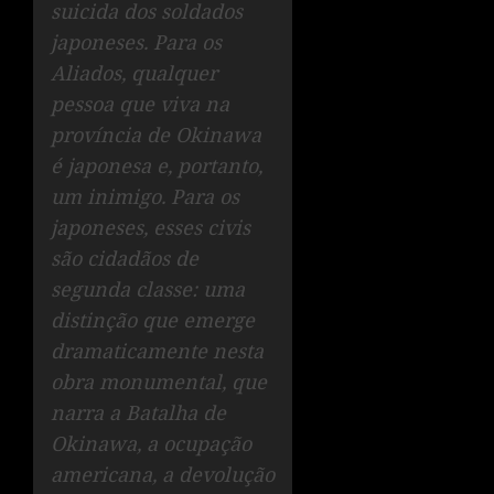
suicida dos soldados
japoneses. Para os
Aliados, qualquer
pessoa que viva na
província de Okinawa
é japonesa e, portanto,
um inimigo. Para os
japoneses, esses civis
são cidadãos de
segunda classe: uma
distinção que emerge
dramaticamente nesta
obra monumental, que
narra a Batalha de
Okinawa, a ocupação
americana, a devolução