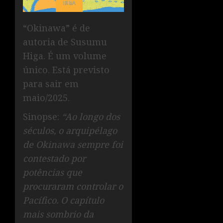
“Okinawa” é de
autoria de Susumu
Higa. É um volume
único. Está previsto
para sair em
maio/2025.
Sinopse:
“Ao longo dos
séculos, o arquipélago
de Okinawa sempre foi
contestado por
potências que
procuraram controlar o
Pacífico. O capítulo
mais sombrio da