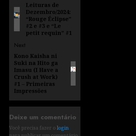
Leituras de
Dezembro/2024:
“Rouge Éclipse”
#2 e #3 e “Le
petit requin” #1
Next
Kono Kaisha ni
Suki na Hito ga
Imasu (I Have a
Crush at Work)
#1 – Primeiras
Impressões
Deixe um comentário
Você precisa fazer o
login
para publicar um comentário.