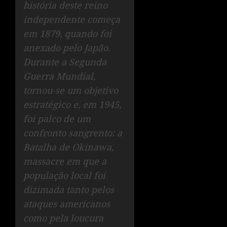
história deste reino
independente começa
em 1879, quando foi
anexado pelo Japão.
Durante a Segunda
Guerra Mundial,
tornou-se um objetivo
estratégico e, em 1945,
foi palco de um
confronto sangrento: a
Batalha de Okinawa,
massacre em que a
população local foi
dizimada tanto pelos
ataques americanos
como pela loucura