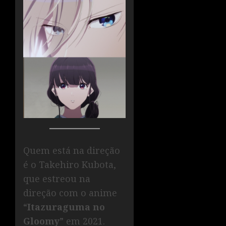
Quem está na direção
é o Takehiro Kubota,
que estreou na
direção com o anime
“
Itazuraguma no
Gloomy
” em 2021.