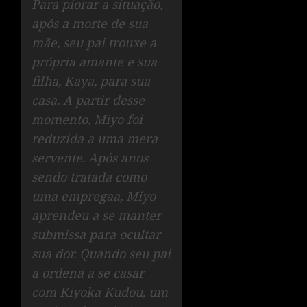
Para piorar a situação,
após a morte de sua
mãe, seu pai trouxe a
própria amante e sua
filha, Kaya, para sua
casa. A partir desse
momento, Miyo foi
reduzida a uma mera
servente. Após anos
sendo tratada como
uma empregaa, Miyo
aprendeu a se manter
submissa para ocultar
sua dor. Quando seu pai
a ordena a se casar
com Kiyoka Kudou, um