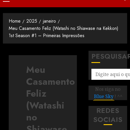
Home
2025
janeiro
Meu Casamento Feliz (Watashi no Shiawase na Kekkon)
1st Season #1 – Primeiras Impressões
PESQUISA
Meu
Casamento
Nos siga no
Feliz
Blue Sky
! ^^
(Watashi
REDES
no
SOCIAIS
Shiawase