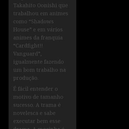
Takahito Oonishi que
trabalhou em animes
como “Shadows
House” e em vários
animes da franquia
“Cardfight!!
Vanguard”,
igualmente fazendo
um bom trabalho na
produção.
É fácil entender o
motivo de tamanho
sucesso. A trama é
novelesca e sabe
executar bem esse