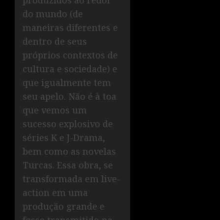
produzidos ao redor
do mundo (de
maneiras diferentes e
dentro de seus
próprios contextos de
cultura e sociedade) e
que igualmente tem
seu apelo. Não é à toa
que vemos um
sucesso explosivo de
séries K e J-Drama,
bem como as novelas
Turcas. Essa obra, se
transformada em live-
action em uma
produção grande e