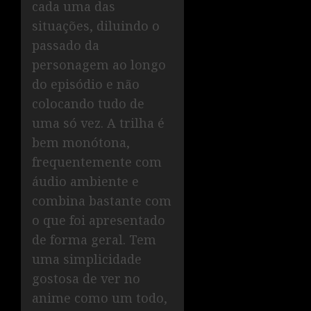
cada uma das
situações, diluindo o
passado da
personagem ao longo
do episódio e não
colocando tudo de
uma só vez. A trilha é
bem monótona,
frequentemente com
áudio ambiente e
combina bastante com
o que foi apresentado
de forma geral. Tem
uma simplicidade
gostosa de ver no
anime como um todo,