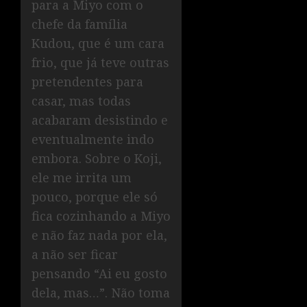
para a Miyo com o
chefe da família
Kudou, que é um cara
frio, que já teve outras
pretendentes para
casar, mas todas
acabaram desistindo e
eventualmente indo
embora. Sobre o Koji,
ele me irrita um
pouco, porque ele só
fica cozinhando a Miyo
e não faz nada por ela,
a não ser ficar
pensando “Ai eu gosto
dela, mas…”. Não toma