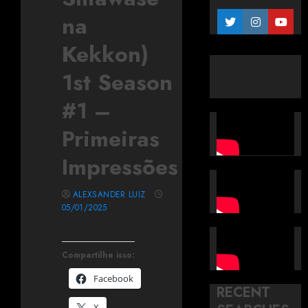
na
Kekkon)
1st Season
#1 –
Primeiras
Impressões
ALEXSANDER LUIZ
05/01/2025
Compartilhe isso:
Facebook
RECENT
X