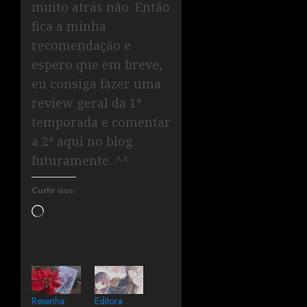
muito atrás não. Então
fica a minha
recomendação e
espero que em breve,
eu consiga fazer uma
review geral da 1ª
temporada e comentar
a 2ª aqui no blog
futuramente. ^^
Curtir isso:
Resenha:
Editora