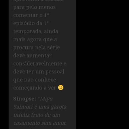
para pelo menos
comentar o 1º
episódio da 1ª
temporada, ainda
mais agora que a
procura pela série
deve aumentar
consideravelmente e
deve ter um pessoal
que não conhece
começando a ver
Sinopse:
“Miyo
Saimori é uma garota
infeliz fruto de um
casamento sem amor.