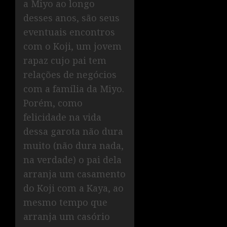
a Miyo ao longo
desses anos, são seus
eventuais encontros
com o Koji, um jovem
rapaz cujo pai tem
relações de negócios
com a família da Miyo.
Porém, como
felicidade na vida
dessa garota não dura
muito (não dura nada,
na verdade) o pai dela
arranja um casamento
do Koji com a Kaya, ao
mesmo tempo que
arranja um casório