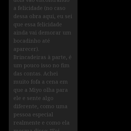
a felicidade (no caso
dessa obra aqui, eu sei
que essa felicidade
ainda vai demorar um
bocadinho até
aparecer).
Brincadeiras à parte, é
um pouco isso no fim
das contas. Achei
muito fofa a cena em
que a Miyo olha para
ele e sente algo
diferente, como uma
pessoa especial
realmente e como ela
mesma disse: “Foi