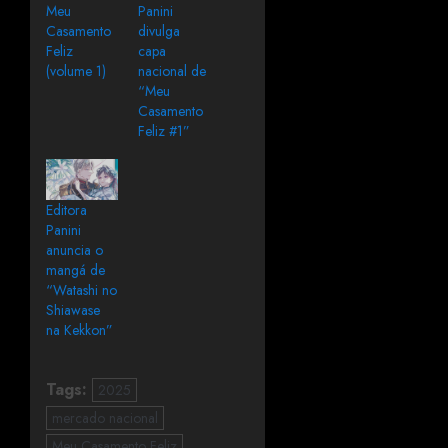
Meu
Panini
Casamento
divulga
Feliz
capa
(volume 1)
nacional de
“Meu
Casamento
Feliz #1”
Editora
Panini
anuncia o
mangá de
“Watashi no
Shiawase
na Kekkon”
Tags:
2025
mercado nacional
Meu Casamento Feliz