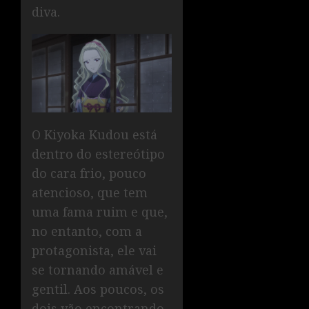
diva.
O Kiyoka Kudou está
dentro do estereótipo
do cara frio, pouco
atencioso, que tem
uma fama ruim e que,
no entanto, com a
protagonista, ele vai
se tornando amável e
gentil. Aos poucos, os
dois vão encontrando