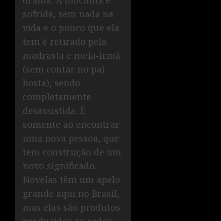
drama. A mocinha é
sofrida, sem nada na
vida e o pouco que ela
tem é retirado pela
madrasta e meia-irmã
(sem contar no pai
bosta), sendo
completamente
desassistida. É
somente ao encontrar
uma nova pessoa, que
tem construção de um
novo significado.
Novelas têm um apelo
grande aqui no Brasil,
mas elas são produtos