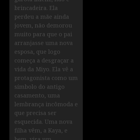
brincadeira. Ela
perdeu a mãe ainda
jovem, não demorou
muito para que o pai
arranjasse uma nova
esposa, que logo
começa a desgraçar a
vida da Miyo. Ela vê a
protagonista como um
símbolo do antigo
casamento, uma
lembrança incômoda e
que precisa ser
esquecida. Uma nova
filha vêm, a Kaya, e
bem, vira um