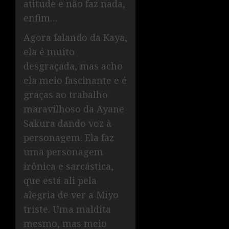
atitude e não faz nada,
enfim…
Agora falando da Kaya,
ela é muito
desgraçada, mas acho
ela meio fascinante e é
graças ao trabalho
maravilhoso da Ayane
Sakura dando voz à
personagem. Ela faz
uma personagem
irônica e sarcástica,
que está ali pela
alegria de ver a Miyo
triste. Uma maldita
mesmo, mas meio