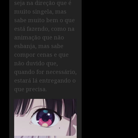
seja na direção que é
muito singela, mas
sabe muito bem o que
está fazendo, como na
animação que não
esbanja, mas sabe
compor cenas e que
não duvido que,
quando for necessário,
estará lá entregando o
que precisa.