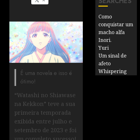
SEARCHES
Como
conquistar um
macho alfa
Inori.
Yuri
Um sinal de
afeto
Whispering
É uma novela e isso é
ótimo!
“Watashi no Shiawase
na Kekkon” teve a sua
primeira temporada
exibida entre julho e
setembro de 2023 e foi
um completo sucesso!