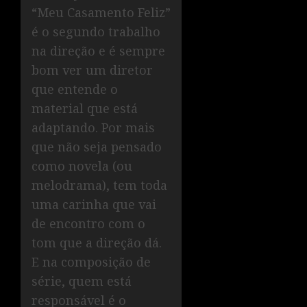
“Meu Casamento Feliz”
é o segundo trabalho
na direção e é sempre
bom ver um diretor
que entende o
material que está
adaptando. Por mais
que não seja pensado
como novela (ou
melodrama), tem toda
uma carinha que vai
de encontro com o
tom que a direção dá.
E na composição de
série, quem está
responsável é o