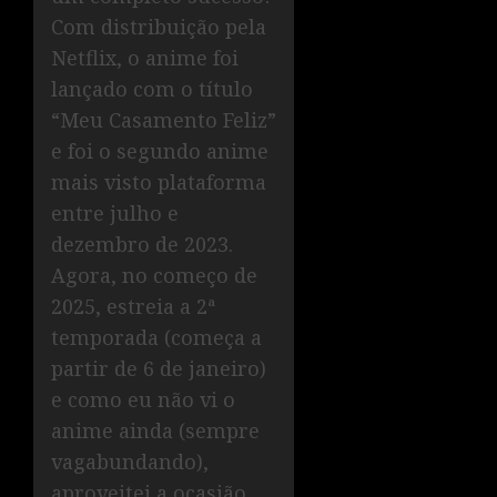
Com distribuição pela
Netflix, o anime foi
lançado com o título
“Meu Casamento Feliz”
e foi o segundo anime
mais visto plataforma
entre julho e
dezembro de 2023.
Agora, no começo de
2025, estreia a 2ª
temporada (começa a
partir de 6 de janeiro)
e como eu não vi o
anime ainda (sempre
vagabundando),
aproveitei a ocasião