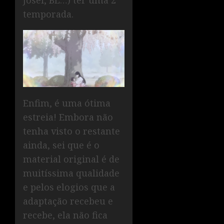
Josei, BL…) ter uma 2ª
temporada.
Enfim, é uma ótima
estreia! Embora não
tenha visto o restante
ainda, sei que é o
material original é de
muitíssima qualidade
e pelos elogios que a
adaptação recebeu e
recebe, ela não fica