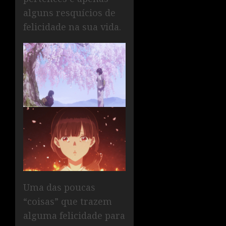
alguns resquícios de
felicidade na sua vida.
Uma das poucas
“coisas” que trazem
alguma felicidade para