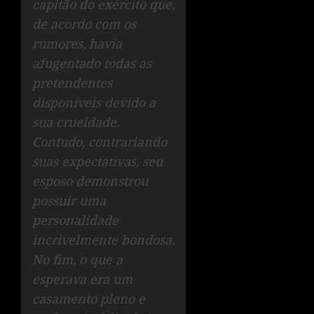
capitão do exército que,
de acordo com os
rumores, havia
afugentado todas as
pretendentes
disponíveis devido a
sua crueldade.
Contudo, contrariando
suas expectativas, seu
esposo demonstrou
possuir uma
personalidade
incrivelmente bondosa.
No fim, o que a
esperava era um
casamento pleno e