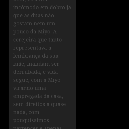
incômodo em dobro já
que as duas não
gostam nem um
pouco da Miyo. A
cerejeira que tanto
representava a
lembrança da sua
mãe, mandam ser
derrubada, e vida
segue, com a Miyo
virando uma
empregada da casa,
sem direitos a quase
nada, com
pouquíssimos
pertences e apenas