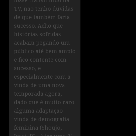
fosse transmitido na
TV, não tenho dúvidas
de que também faria
sucesso. Acho que
histórias sofridas
acabam pegando um
público até bem amplo
e fico contente com
sucesso, e
especialmente com a
vinda de uma nova
temporada agora,
dado que é muito raro
alguma adaptação
vinda de demografia
feminina (Shoujo,