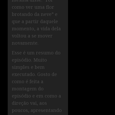
como ver uma flor
brotando da neve” e
que a partir daquele
momento, a vida dela
voltou a se mover
novamente.
Esse é um resumo do
episódio. Muito
simples e bem
executado. Gosto de
como é feita a
montagem do
episódio e em como a
direção vai, aos
poucos, apresentando