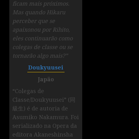
ficam mais próximos.
Mas quando Hikaru
perceber que se
apaixonou por Rihito,
eles continuarão como
colegas de classe ou se
tornarão algo mais?”
Doukyuusei
Japão
“Colegas de
Classe/Doukyuusei” (同
級生) é de autoria de
Asumiko Nakamura. Foi
serializado na Opera da
editora Akaneshinsha