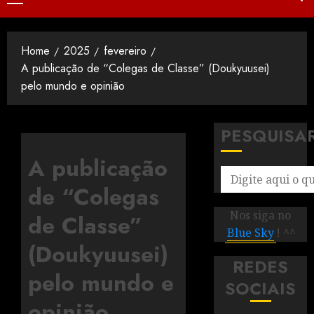
Home
2025
fevereiro
A publicação de “Colegas de Classe” (Doukyuusei)
pelo mundo e opinião
PESQUISA
A publicação
de “Colegas
Nos siga no
de Classe”
Blue Sky
! ^^
(Doukyuusei)
REDES
pelo mundo e
SOCIAIS
opinião