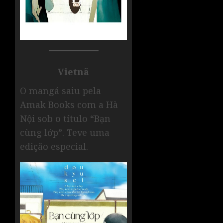
Vietnã
O mangá saiu pela
Amak Books com a Hà
Nội sob o título “Bạn
cùng lớp”. Teve uma
edição especial.