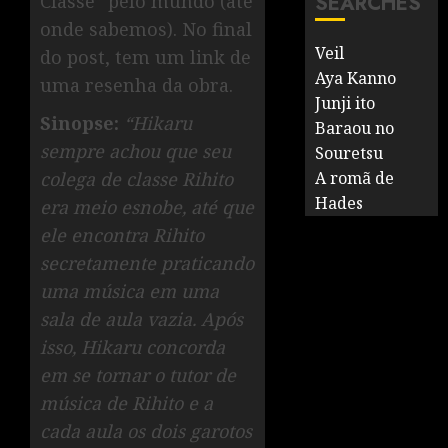
Classe” pelo mundo (até
SEARCHES
onde sabemos). No final
Veil
do post, tem um link de
Aya Kanno
uma resenha da obra.
Junji ito
Sinopse:
“Hikaru
Baraou no
sempre achou que seu
Souretsu
colega de classe Rihito
A romã de
Hades
era meio esnobe, até que
ele encontra Rihito
secretamente praticando
uma música em uma
sala de aula vazia. Após
isso, Hikaru concorda
em se tornar o tutor de
música de Rihito e a
cada aula os dois garotos