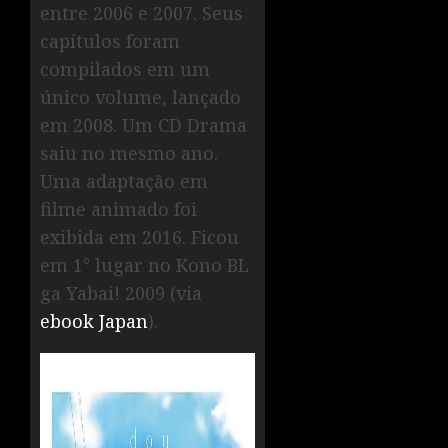
entre 2006 e 2007. Seus
capítulos foram
compilados em um
único volume, lançado
em 2008. Um CD Drama
saiu no mesmo ano.
Uma adaptação em
filme animado foi
exibida em 2016. Ficou
em 1° lugar no Kono BL
ga Yabai! 2009 (via
ebook Japan
).