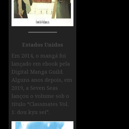
Estados Unidos
Em 2014, o mangá foi
lançado em ebook pela
Digital Manga Guild.
Alguns anos depois, em
2019, a Seven Seas
lançou o volume sob o
título “Classmates Vol.
1: dou kyu sei”.