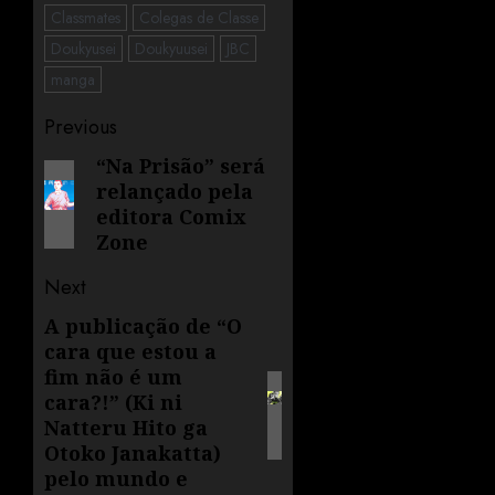
Classmates
Colegas de Classe
Doukyusei
Doukyuusei
JBC
manga
Previous
“Na Prisão” será
relançado pela
editora Comix
Zone
Next
A publicação de “O
cara que estou a
fim não é um
cara?!” (Ki ni
Natteru Hito ga
Otoko Janakatta)
pelo mundo e