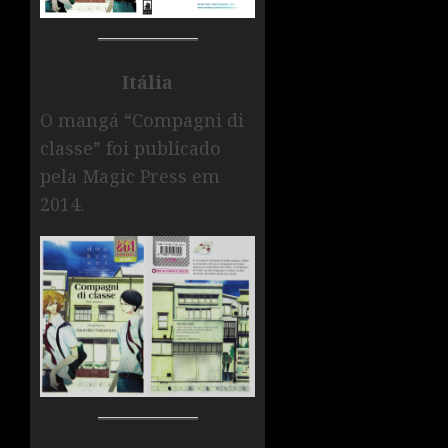
Itália
O mangá “Compagni di
classe” foi publicado
pela Magic Press em
2014.