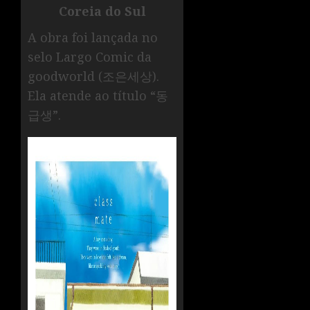
Coreia do Sul
A obra foi lançada no
selo Largo Comic da
goodworld (조은세상).
Ela atende ao título “동
급생”.