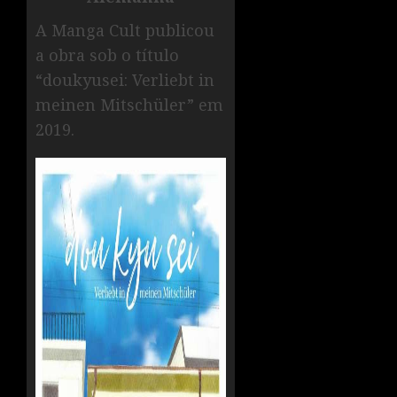
A Manga Cult publicou
a obra sob o título
“doukyusei: Verliebt in
meinen Mitschüler” em
2019.