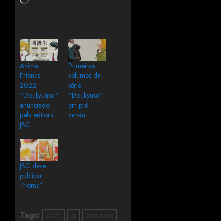
Anime
Primeiros
Friends
volumes da
2022:
série
“Doukyuusei”
“Doukyusei”
anunciado
em pré-
pela editora
venda
JBC
JBC deve
publicar
“home”
Tags:
2025
BL
Boys Love