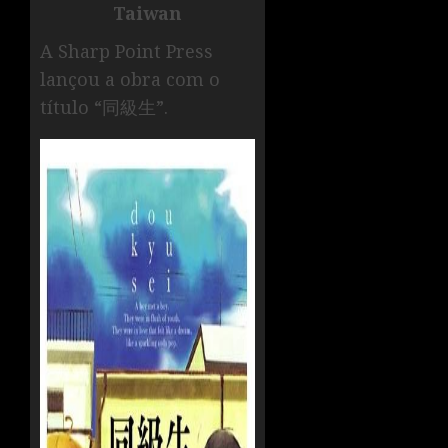
Taiwan
A Sharp Point Press
lançou a obra com o
título “同級生”.