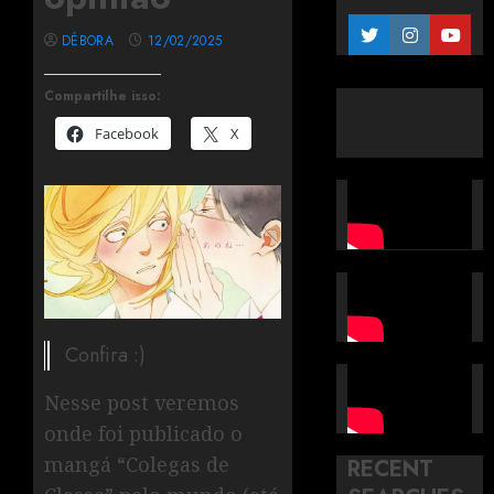
DÉBORA
12/02/2025
Compartilhe isso:
Facebook
X
Confira :)
Nesse post veremos
onde foi publicado o
mangá “Colegas de
RECENT