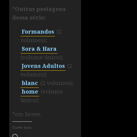
*
Outras postagens
dessa série:
Formandos
(2
volumes);
Sora & Hara
(volume único);
Jovens Adultos
(2
volumes);
blanc
(2 volumes);
home
(volume
único);
*em breve.
Curtir isso: