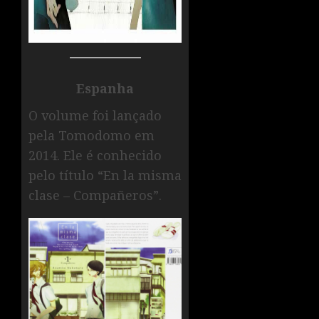
Espanha
O volume foi lançado
pela Tomodomo em
2014. Ele é conhecido
pelo título “En la misma
clase – Compañeros”.