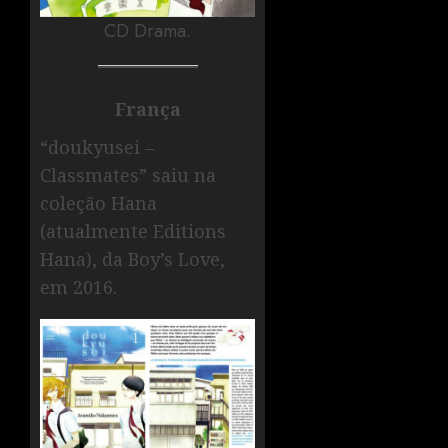
CD Drama.
França
“doukyusei –
Classmates” saiu na
coleção Hana
(atualmente Editions
Hana), da Boy’s Love,
em 2016.