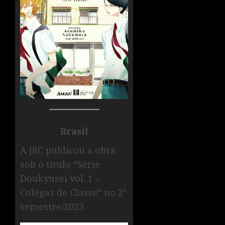
Brasil
A JBC publicou a obra
sob o título “Série
Doukyusei vol. 1 –
Colegas de Classe” no 2°
semestre/2023.