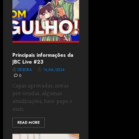
Principais informações da
JBC Live #23
DÉBORA
14/06/2024
0
Capas aprovadas, novas
pré-vendas, algumas
atualizações, bate-papo e
mais.
READ MORE