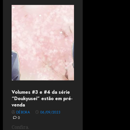
Volumes #3 e #4 da série
“Doukyusei” estão em pré-
venda
DÉBORA
06/09/2023
0
Confira.