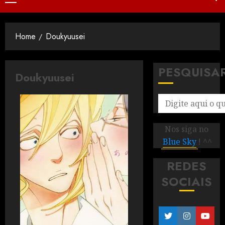
Home
Doukyuusei
PESQUISA
Doukyuusei
Nos siga no
Blue Sky
! ^^
REDES
SOCIAIS