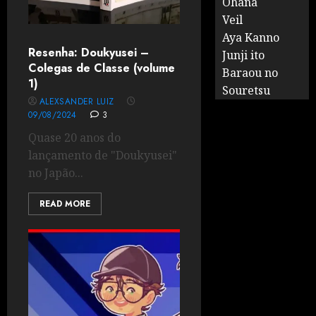
Ohana
Veil
Aya Kanno
Resenha: Doukyusei –
Junji ito
Colegas de Classe (volume
Baraou no
1)
Souretsu
ALEXSANDER LUIZ
09/08/2024
3
Quase 20 anos do
lançamento de "Doukyusei"
no Japão...
READ MORE