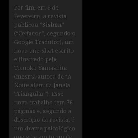
Por fim, em 6 de
Fevereiro, a revista
publicou “
Sishen
”
(“Ceifador”, segundo o
Google Tradutor), um
novo one-shot escrito
e ilustrado pela
Tomoko Yamashita
(mesma autora de “A
Noite além da Janela
Triangular”). Esse
novo trabalho tem 76
páginas e, segundo a
descrição da revista, é
um drama psicológico
que gira em torno de