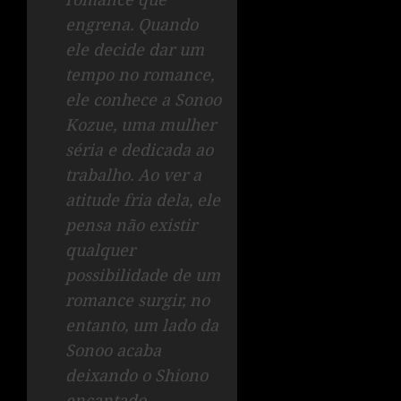
engrena. Quando
ele decide dar um
tempo no romance,
ele conhece a Sonoo
Kozue, uma mulher
séria e dedicada ao
trabalho. Ao ver a
atitude fria dela, ele
pensa não existir
qualquer
possibilidade de um
romance surgir, no
entanto, um lado da
Sonoo acaba
deixando o Shiono
encantado…