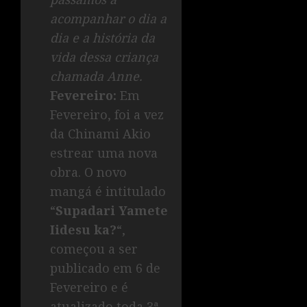
acompanhar o dia a
dia e a história da
vida dessa criança
chamada Anne.
Fevereiro:
Em
Fevereiro, foi a vez
da Chinami Akio
estrear uma nova
obra. O novo
mangá é intitulado
“
Supadari Yamete
Iidesu ka?
“,
começou a ser
publicado em 6 de
Fevereiro e é
atualizado toda 3ª