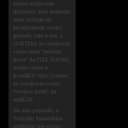
sejam empresas
distintas, elas mantém
uma relação de
proximidade muito
grande, não a toa, a
OUR FEEL se comporta
como uma “revista
irmã” da FEEL YOUNG,
assim como a
fromRED (Shu Cream)
se comporta como
“revista irmã” da
onBLUE.
No ano passado, a
Tomoko Yamashita
publicou um outro