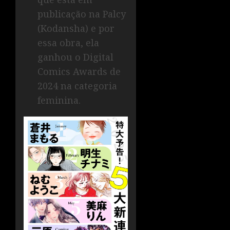
publicação na Palcy
(Kodansha) e por
essa obra, ela
ganhou o Digital
Comics Awards de
2024 na categoria
feminina.