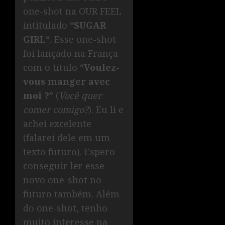
one-shot na OUR FEEL
intitulado “
SUGAR
GIRL
“. Esse one-shot
foi lançado na França
com o título “
Voulez-
vous manger avec
moi ?
” (
Você quer
comer comigo?
). Eu li e
achei excelente
(falarei dele em um
texto futuro). Espero
conseguir ler esse
novo one-shot no
futuro também. Além
do one-shot, tenho
muito interesse na