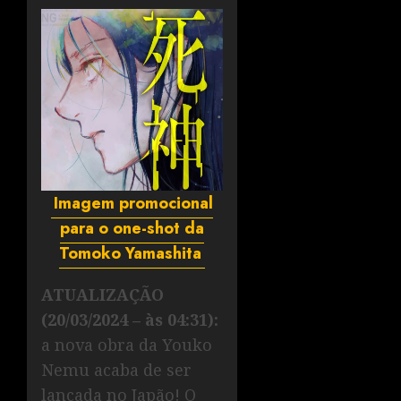
Imagem promocional
para o one-shot da
Tomoko Yamashita
ATUALIZAÇÃO
(20/03/2024 – às 04:31):
a nova obra da Youko
Nemu acaba de ser
lançada no Japão! O