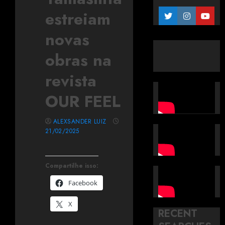
estreiam
novas
obras na
revista
OUR FEEL
ALEXSANDER LUIZ
21/02/2025
Compartilhe isso:
Facebook
X
RECENT