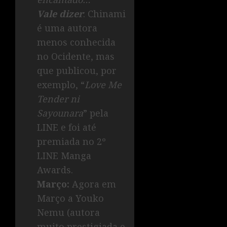
Vale dizer
: Chinami
é uma autora
menos conhecida
no Ocidente, mas
que publicou, por
exemplo, “
Love Me
Tender ni
Sayounara
” pela
LINE e foi até
premiada no 2º
LINE Manga
Awards.
Março:
Agora em
Março a Youko
Nemu (autora
muito prestigiada e