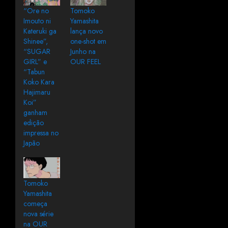
“Ore no
Tomoko
Imouto ni
Yamashita
Kateruki ga
lança novo
Shinee”,
one-shot em
“SUGAR
Junho na
GIRL” e
OUR FEEL
“Tabun
Koko Kara
Hajimaru
Koi”
ganham
edição
impressa no
Japão
Tomoko
Yamashita
começa
nova série
na OUR