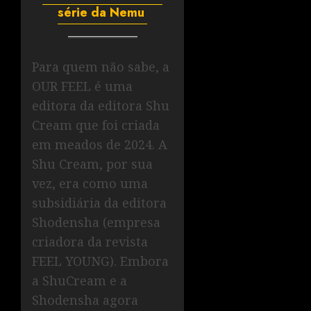
série da Nemu
Para quem não sabe, a
OUR FEEL é uma
editora da editora Shu
Cream que foi criada
em meados de 2024. A
Shu Cream, por sua
vez, era como uma
subsidiária da editora
Shodensha (empresa
criadora da revista
FEEL YOUNG). Embora
a ShuCream e a
Shodensha agora