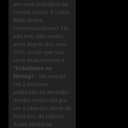
aos seus trabalhos na
revista Gothic & Lolita
Bible (Index
Communications). Ela
não tem sido muito
ativa depois dos anos
2010, sendo que sua
série mais recente é
“
Dokuhime no
Hitsugi
“, um mangá
em 2 volumes
publicado na Nemuki+
(muito conhecida por
ser a casa das obras do
Junji Ito), da editora
Asahi Shimbun.