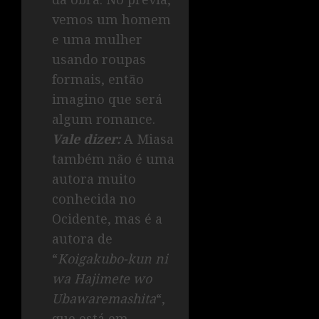
vemos um homem
e uma mulher
usando roupas
formais, então
imagino que será
algum romance.
Vale dizer:
A Miasa
também não é uma
autora muito
conhecida no
Ocidente, mas é a
autora de
“
Koigakubo-kun ni
wa Hajimete wo
Ubawaremashita
“,
que está em