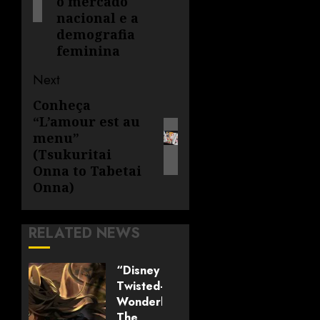
o mercado
nacional e a
demografia
feminina
Next
Conheça
“L’amour est au
menu”
(Tsukuritai
Onna to Tabetai
Onna)
RELATED NEWS
“Disney
Twisted-
Wonderland:
The