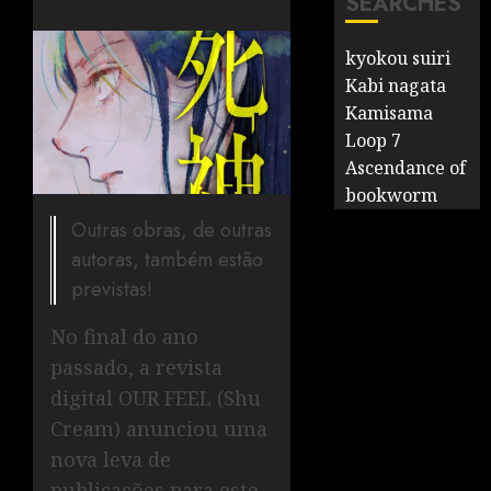
SEARCHES
kyokou suiri
Kabi nagata
Kamisama
Loop 7
Ascendance of
bookworm
Outras obras, de outras
autoras, também estão
previstas!
No final do ano
passado, a revista
digital OUR FEEL (Shu
Cream) anunciou uma
nova leva de
publicações para este