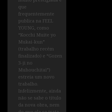
que
frequentemente
publica na FEEL
YOUNG, como
“Kocchi Muite yo
Mukai-kun”
(trabalho recém
finalizado) e “Gozen
3-ji no
Muhouchitai”)
estreia um novo
trabalho.
Infelizmente, ainda
não se sabe o título
da nova obra, nem
do que ela se trata