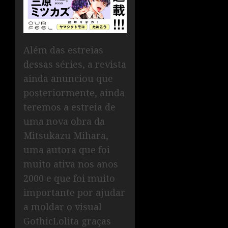
Além das estreias
dessas séries, a revista
ainda anunciou que
posteriormente, ainda
teremos a estreia de
uma nova obra da
Mitsukazu Mihara,
uma autora que foi
muito ativa nos anos
2000 e que foi muito
importante por ajudar
a moldar o visual
GothicLolita graças