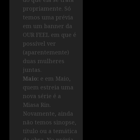
propriamente. Só
temos uma prévia
em um banner da
OUR FEEL em que é
possível ver
(aparentemente)
duas mulheres
juntas.
Maio:
e em Maio,
quem estreia uma
nova série é a
Miasa Rin.
Novamente, ainda
não temos sinopse,
título ou a temática
da obra. No prévia,