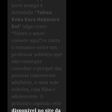
novo mangá é
intitulado “
Tabun
Koko Kara Hajimaru
Koi
” (algo como
“Talvez o amor
comece aqui”) e conta
o romance entre um
professor solitário que
não consegue
conceber o porquê das
pessoas cometerem
adultério, e uma mãe
solteira, cuja filha é
adolescente. O
primeiro capítulo está
disponível no site da