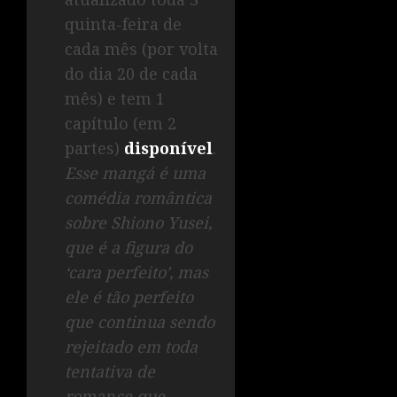
quinta-feira de
cada mês (por volta
do dia 20 de cada
mês) e tem 1
capítulo (em 2
partes)
disponível
.
Esse mangá é uma
comédia romântica
sobre Shiono Yusei,
que é a figura do
‘cara perfeito’, mas
ele é tão perfeito
que continua sendo
rejeitado em toda
tentativa de
romance que