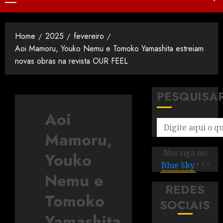
Home
2025
fevereiro
Aoi Mamoru, Youko Nemu e Tomoko Yamashita estreiam
novas obras na revista OUR FEEL
PESQUISA
Aoi
Mamoru,
Nos siga no
Youko
Blue Sky
! ^^
Nemu e
REDES
Tomoko
SOCIAIS
Yamashita