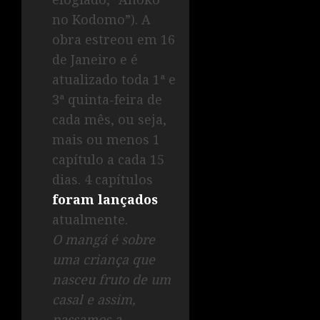
no Kodomo”). A
obra estreou em 16
de Janeiro e é
atualizado toda 1ª e
3ª quinta-feira de
cada mês, ou seja,
mais ou menos 1
capítulo a cada 15
dias. 4 capítulos
foram lançados
atualmente.
O mangá é sobre
uma criança que
nasceu fruto de um
casal e assim,
passamos a