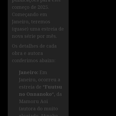
começo de 2025.
Começando em
Janeiro, teremos
(quase) uma estreia de
nova série por mês.
Os detalhes de cada
obra e autora
conferimos abaixo:
Janeiro:
Em
Janeiro, ocorreu a
estreia de “
Fuutsu
no Onnanoko
“, da
Mamoru Aoi
(autora do muito
elogiado, “Anoko