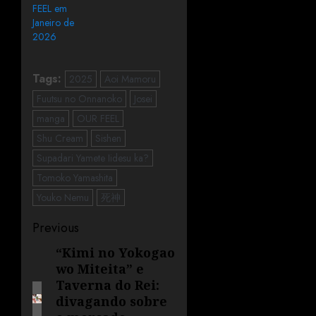
FEEL em
Janeiro de
2026
Tags:
2025
Aoi Mamoru
Fuutsu no Onnanoko
Josei
manga
OUR FEEL
Shu Cream
Sishen
Supadari Yamete Iidesu ka?
Tomoko Yamashita
Youko Nemu
死神
Previous
“Kimi no Yokogao
wo Miteita” e
Taverna do Rei:
divagando sobre