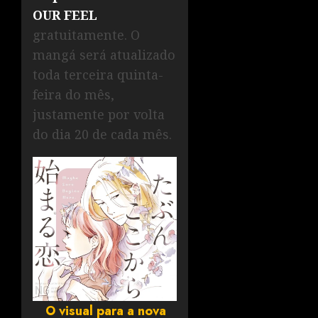
OUR FEEL
gratuitamente. O
mangá será atualizado
toda terceira quinta-
feira do mês,
justamente por volta
do dia 20 de cada mês.
O visual para a nova