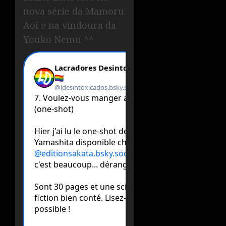
nova série da Mamoru
Aoi e na vindoura da
Youko Nemu ^^