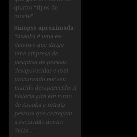
quatro “tipos de
morte”.
Sinopse aproximada
:
“Asaoka é uma ex-
detetive que dirige
uma empresa de
pesquisa de pessoas
desaparecidas e está
procurando por seu
marido desaparecido. A
história gira em torno
de Asaoka e retrata
pessoas que carregam
a escuridão dentro
delas…”