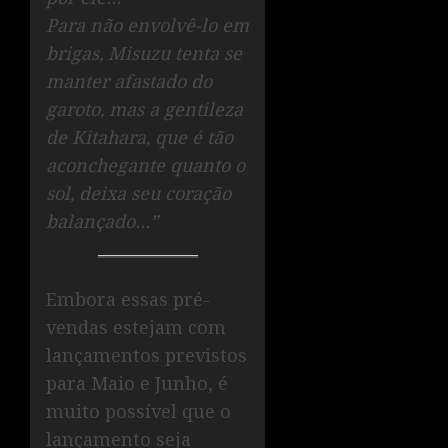
Para não envolvê-lo em
brigas, Misuzu tenta se
manter afastado do
garoto, mas a gentileza
de Kitahara, que é tão
aconchegante quanto o
sol, deixa seu coração
balançado…”
Embora essas pré-
vendas estejam com
lançamentos previstos
para Maio e Junho, é
muito possível que o
lançamento seja