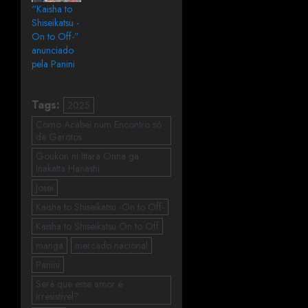
“Kaisha to
Shiseikatsu -
On to Off-”
anunciado
pela Panini
Tags:
2025
Como Acabei num Encontro só
de Garotos
Goukon ni Ittara Onna ga
Inakatta Hanashi
Josei
Kaisha to Shiseikatsu -On to Off-
Kaisha to Shiseikatsu On to Off
manga
mercado nacional
Panini
Será que esse amor é
Irresistível?