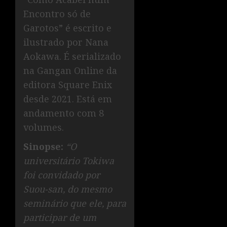
Encontro só de
Garotos” é escrito e
ilustrado por Nana
Aokawa. É serializado
na Gangan Online da
editora Square Enix
desde 2021. Está em
andamento com 8
volumes.
Sinopse:
“O
universitário Tokiwa
foi convidado por
Suou-san, do mesmo
seminário que ele, para
participar de um