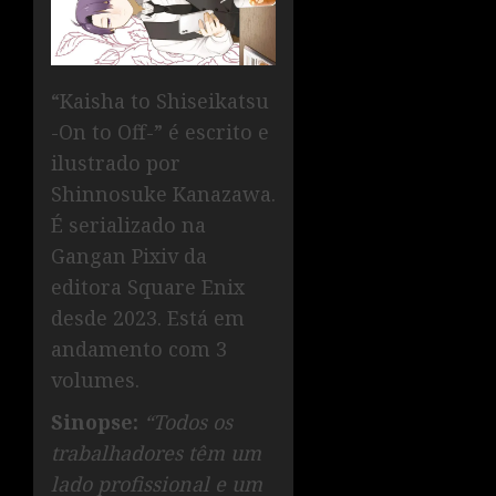
“Kaisha to Shiseikatsu
-On to Off-” é escrito e
ilustrado por
Shinnosuke Kanazawa.
É serializado na
Gangan Pixiv da
editora Square Enix
desde 2023. Está em
andamento com 3
volumes.
Sinopse:
“Todos os
trabalhadores têm um
lado profissional e um