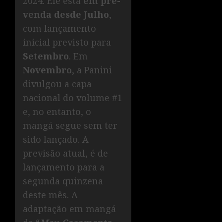
2024. Ele está
em pré-
venda desde Julho
,
com lançamento
inicial previsto para
Setembro
. Em
Novembro
, a Panini
divulgou a capa
nacional do volume #1
e, no entanto, o
mangá segue sem ter
sido lançado. A
previsão atual, é de
lançamento para a
segunda quinzena
deste mês. A
adaptação em mangá