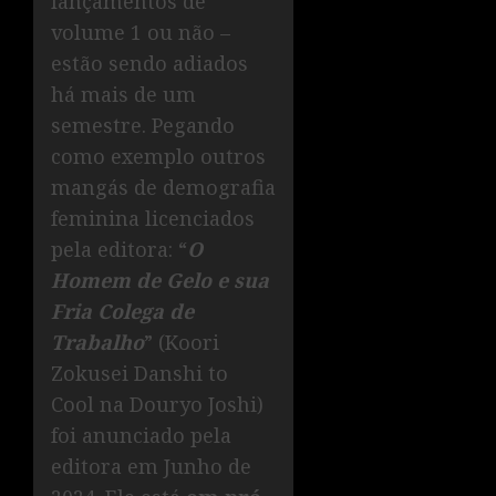
lançamentos de
volume 1 ou não –
estão sendo adiados
há mais de um
semestre. Pegando
como exemplo outros
mangás de demografia
feminina licenciados
pela editora: “
O
Homem de Gelo e sua
Fria Colega de
Trabalho
” (Koori
Zokusei Danshi to
Cool na Douryo Joshi)
foi anunciado pela
editora em Junho de