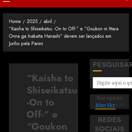
Home
2025
abril
“Kaisha to Shiseikatsu -On to Off-” e “Goukon ni Ittara
Onna ga Inakatta Hanashi” devem ser lançados em
Junho pela Panini
PESQUISA
“Kaisha to
Shiseikatsu
Nos siga no
-On to
Blue Sky
! ^^
Off-” e
REDES
“Goukon
SOCIAIS