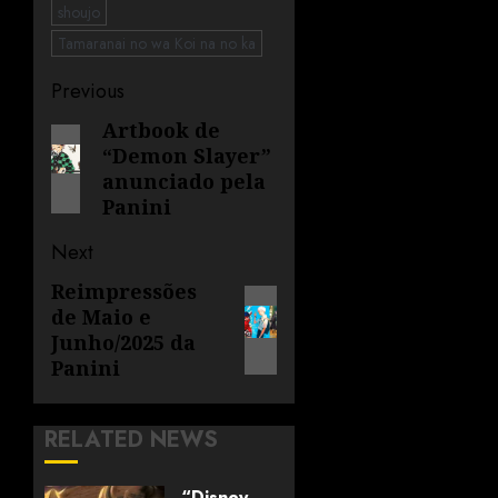
shoujo
Tamaranai no wa Koi na no ka
Previous
Artbook de
“Demon Slayer”
anunciado pela
Panini
Next
Reimpressões
de Maio e
Junho/2025 da
Panini
RELATED NEWS
“Disney