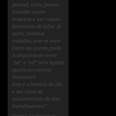
pessoal. Certa pessoa
trabalha numa
empresa e usa roupas
femininas de lolita. Já
outra, também
trabalha, mas se veste
como um garoto punk.
A disparidade entre
“on” e “off” leva àquele
aperto no coração
inevitável!
Esta é a história do dia
a dia cheio de
metamorfoses de dois
trabalhadores!”
“Como Acabei num