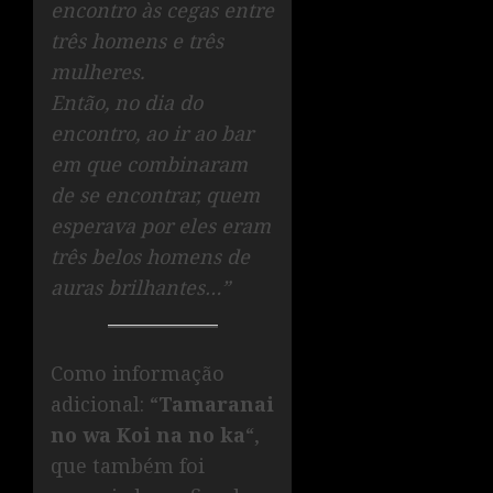
encontro às cegas entre
três homens e três
mulheres.
Então, no dia do
encontro, ao ir ao bar
em que combinaram
de se encontrar, quem
esperava por eles eram
três belos homens de
auras brilhantes…”
Como informação
adicional: “
Tamaranai
no wa Koi na no ka
“,
que também foi