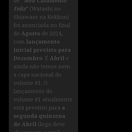
de “
Meu Casamento
Feliz
” (Watashi no
Shiawase na Kekkon)
foi anunciada no final
de
Agosto
de 2024,
com
lançamento
inicial previsto para
Dezembro
. É
Abril
e
ainda não temos nem
a capa nacional do
volume #1. O
lançamento do
volume #1 atualmente
está previsto para
a
segunda quinzena
de Abril
(logo deve