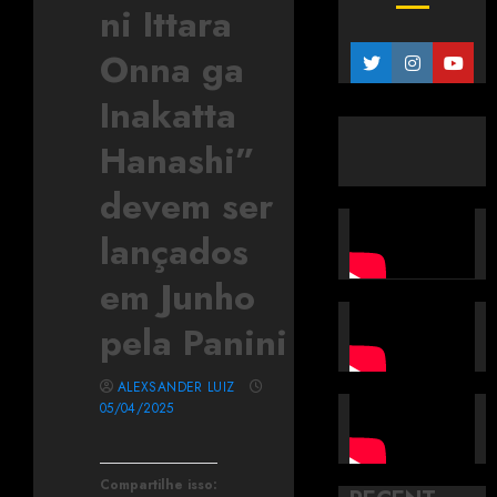
ni Ittara
Onna ga
Inakatta
Hanashi”
devem ser
lançados
em Junho
pela Panini
ALEXSANDER LUIZ
05/04/2025
Compartilhe isso: