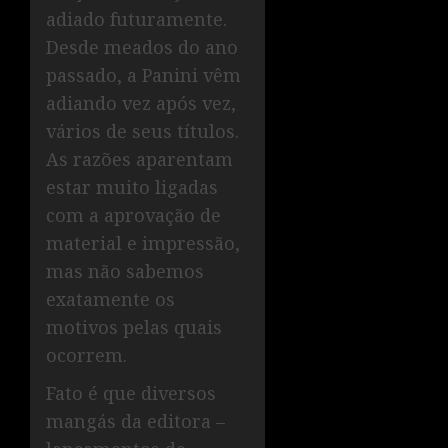
adiado futuramente.
Desde meados do ano
passado, a Panini vêm
adiando vez após vez,
vários de seus títulos.
As razões aparentam
estar muito ligadas
com a aprovação de
material e impressão,
mas não sabemos
exatamente os
motivos pelas quais
ocorrem.
Fato é que diversos
mangás da editora –