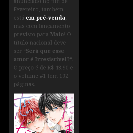
anunciado no fim de
Fevereiro, também
está
em pré-venda
,
mas com lançamento
previsto para
Maio
! O
título nacional deve
ser “
Será que esse
amor é Irresistível?
“.
O preço é de R$ 43,90 e
o volume #1 tem 192
páginas.