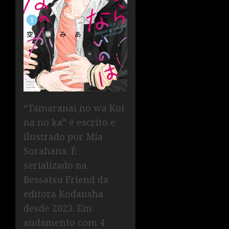
“Tamaranai no wa Koi
na no ka” é escrito e
ilustrado por Mia
Sorahana. É
serializado na
Bessatsu Friend da
editora Kodansha
desde 2023. Em
andamento com 4