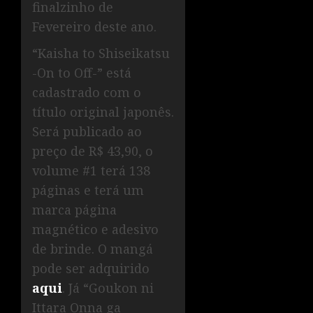
finalzinho de
Fevereiro deste ano.
“Kaisha to Shiseikatsu
-On to Off-” está
cadastrado com o
título original japonês.
Será publicado ao
preço de R$ 43,90, o
volume #1 terá 138
páginas e terá um
marca página
magnético e adesivo
de brinde. O mangá
pode ser adquirido
aqui
. Já “Goukon ni
Ittara Onna ga