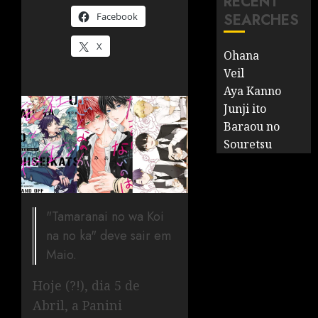
RECENT
Facebook
SEARCHES
X
Ohana
Veil
Aya Kanno
Junji ito
Baraou no
Souretsu
"Tamaranai no wa Koi
na no ka" deve sair em
Maio.
Hoje (?!), dia 5 de
Abril, a Panini