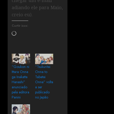
chegar um e-mail
adiando ele para Maio,
creio eu).
Curtir isso:
“Goukon ni
“Tsukuritai
Ittara Onna
Onna to
ga Inakatta
Tabetai
Hanashi”
Onna” volta
anunciado
a ser
pela editora
publicado
Panini
no Japão