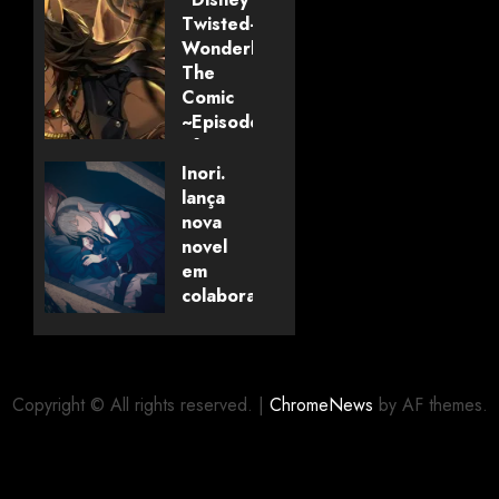
Twisted-
Wonderland:
The
Comic
~Episode
of
Savanaclaw~”
Inori.
anunciado
lança
pela
nova
Universo
novel
dos
em
Livros
colaboração
com
editora
06/08/2026
0
alemã
Copyright © All rights reserved.
|
ChromeNews
by AF themes.
06/08/2026
0