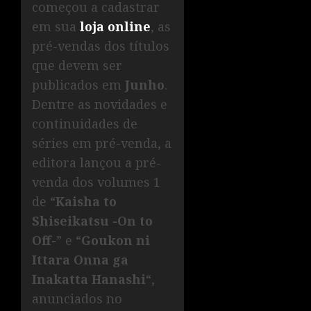
começou a cadastrar
em sua
loja online
, as
pré-vendas dos títulos
que devem ser
publicados em
Junho
.
Dentre as novidades e
continuidades de
séries em pré-venda, a
editora lançou a pré-
venda dos volumes 1
de “
Kaisha to
Shiseikatsu -On to
Off-
” e “
Goukon ni
Ittara Onna ga
Inakatta Hanashi
“,
anunciados no