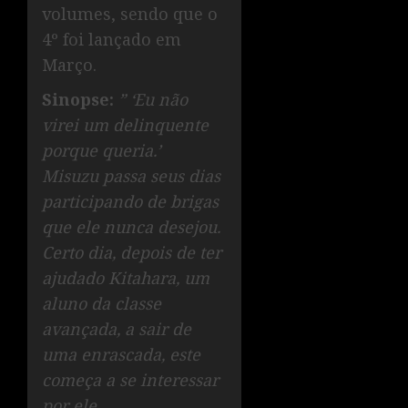
volumes, sendo que o
4º foi lançado em
Março.
Sinopse:
” ‘Eu não
virei um delinquente
porque queria.’
Misuzu passa seus dias
participando de brigas
que ele nunca desejou.
Certo dia, depois de ter
ajudado Kitahara, um
aluno da classe
avançada, a sair de
uma enrascada, este
começa a se interessar
por ele…