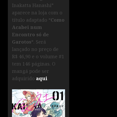
Inakatta Hanashi”
aparece na loja com o
título adaptado “
Como
Acabei num
Encontro só de
Garotos
“. Será
lançado no preço de
R$ 46,90 e o volume #1
tem 146 páginas. O
mangá pode ser
adquirido
aqui
.