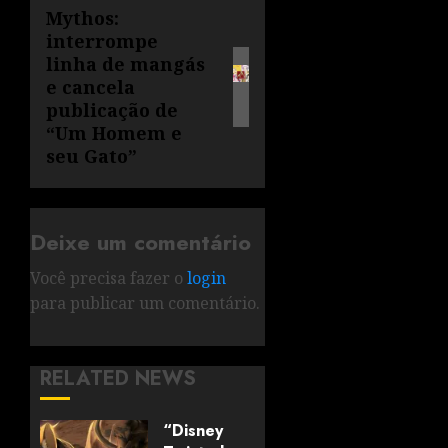
Mythos:
interrompe
linha de mangás
e cancela
publicação de
“Um Homem e
seu Gato”
Deixe um comentário
Você precisa fazer o
login
para publicar um comentário.
RELATED NEWS
“Disney