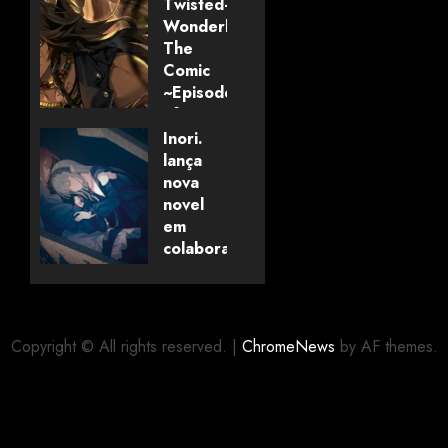
Twisted-
Wonderland:
The
Comic
~Episode
of
Savanaclaw~”
Inori.
anunciado
lança
pela
nova
Universo
novel
dos
em
Livros
colaboração
com
editora
06/08/2026
0
alemã
Copyright © All rights reserved.
|
ChromeNews
by AF themes.
06/08/2026
0