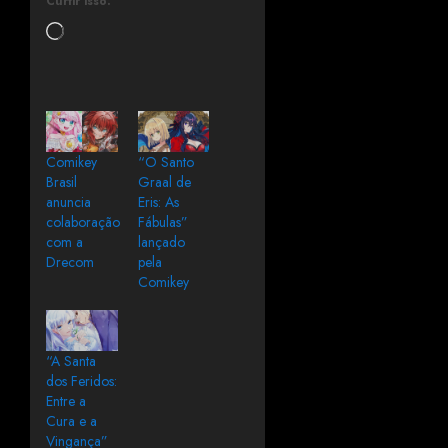
Curtir isso:
Comikey
“O Santo
Brasil
Graal de
anuncia
Eris: As
colaboração
Fábulas”
com a
lançado
Drecom
pela
Comikey
“A Santa
dos Feridos:
Entre a
Cura e a
Vingança”