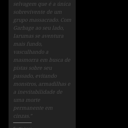
selvagem que é a única
sobrevivente de um
grupo massacrado. Com
Garbage ao seu lado,
Iarumas se aventura
mais fundo,
vasculhando a
masmorra em busca de
pistas sobre seu
passado, evitando
monstros, armadilhas e
a inevitabilidade de
uma morte
permanente em
cinzas.”