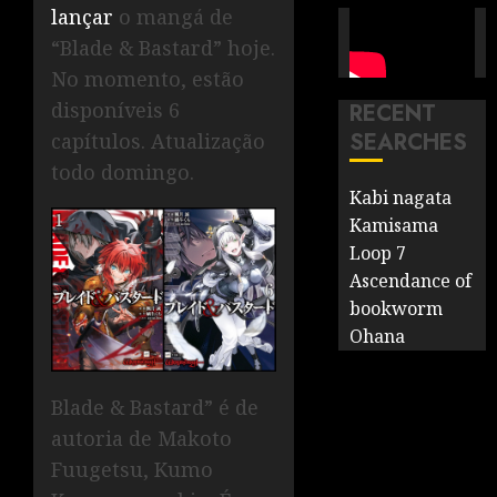
lançar
o mangá de
“Blade & Bastard” hoje.
No momento, estão
disponíveis 6
RECENT
SEARCHES
capítulos. Atualização
todo domingo.
Kabi nagata
Kamisama
Loop 7
Ascendance of
bookworm
Ohana
Blade & Bastard” é de
autoria de Makoto
Fuugetsu, Kumo