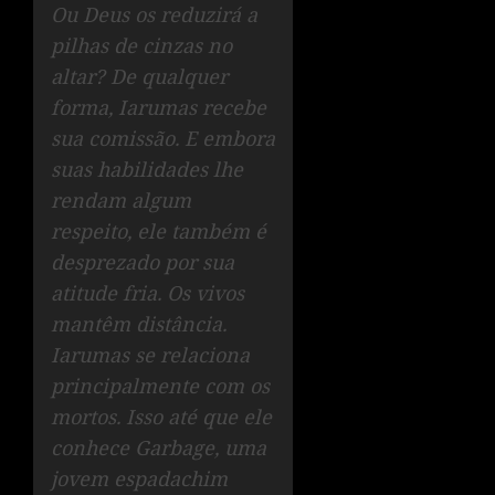
Ou Deus os reduzirá a
pilhas de cinzas no
altar? De qualquer
forma, Iarumas recebe
sua comissão. E embora
suas habilidades lhe
rendam algum
respeito, ele também é
desprezado por sua
atitude fria. Os vivos
mantêm distância.
Iarumas se relaciona
principalmente com os
mortos. Isso até que ele
conhece Garbage, uma
jovem espadachim