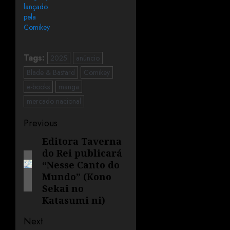
lançado
pela
Comikey
Tags:
2025
anúncio
Blade & Bastard
Comikey
e-books
manga
mercado nacional
Previous
Editora Taverna
do Rei publicará
“Nesse Canto do
Mundo” (Kono
Sekai no
Katasumi ni)
Next