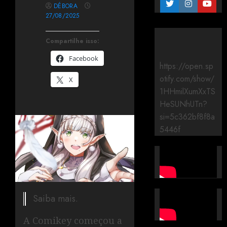
DÉBORA
27/08/2025
Compartilhe isso:
Facebook
https://open.sp
otify.com/show/
X
1HHmilXumXxTS
HeSUNhUTn?
si=5c362bf8f8a
5446f
Saiba mais.
A Comikey começou a