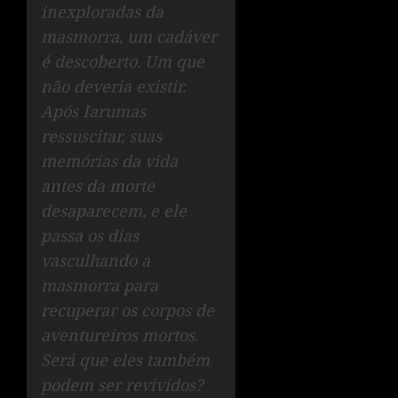
inexploradas da
masmorra, um cadáver
é descoberto. Um que
não deveria existir.
Após Iarumas
ressuscitar, suas
memórias da vida
antes da morte
desaparecem, e ele
passa os dias
vasculhando a
masmorra para
recuperar os corpos de
aventureiros mortos.
Será que eles também
podem ser revividos?