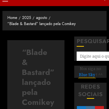
Home
2025
agosto
“Blade & Bastard” lançado pela Comikey
PESQUISA
“Blade
&
Nos siga no
Bastard”
Blue Sky
! ^^
lançado
REDES
pela
SOCIAIS
Comikey