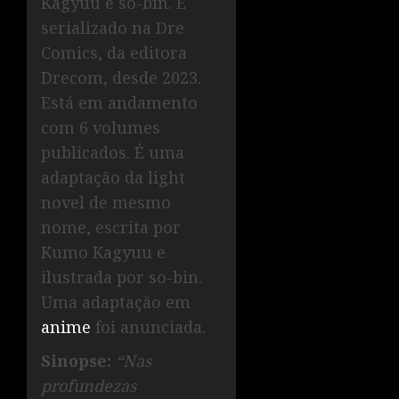
Kagyuu e so-bin. É
serializado na Dre
Comics, da editora
Drecom, desde 2023.
Está em andamento
com 6 volumes
publicados. É uma
adaptação da light
novel de mesmo
nome, escrita por
Kumo Kagyuu e
ilustrada por so-bin.
Uma adaptação em
anime
foi anunciada.
Sinopse:
“Nas
profundezas