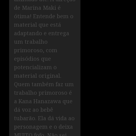
de Marina Maki é
ótima! Entende bem o
material que está
adaptando e entrega
um trabalho
primoroso, com
episódios que
potencializam o
material original.
Quem também faz um
trabalho primoroso é
a Kana Hanazawa que
dá voz ao bebê
tubarão. Ela dá vida ao
personagem e o deixa
MUITO fofo. Não sei