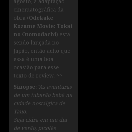
agosto, a adaptação
cinematográfica da
obra (
Odekake
Kozame Movie: Tokai
no Otomodachi
) está
sendo lançada no
Japão, então acho que
essa é uma boa
ocasião para esse
texto de review. ^^
Sinopse:
“As aventuras
de um tubarão bebê na
cidade nostálgica de
Yauo.
Seja cidra em um dia
de verão, picolés