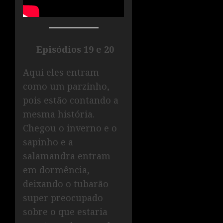
Episódios 19 e 20
Aqui eles entram
como um parzinho,
pois estão contando a
mesma história.
Chegou o inverno e o
sapinho e a
salamandra entram
em dormência,
deixando o tubarão
super preocupado
sobre o que estaria