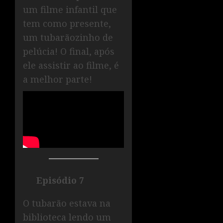
um filme infantil que
tem como presente,
um tubarãozinho de
pelúcia! O final, após
ele assistir ao filme, é
a melhor parte!
Episódio 7
O tubarão estava na
biblioteca lendo um