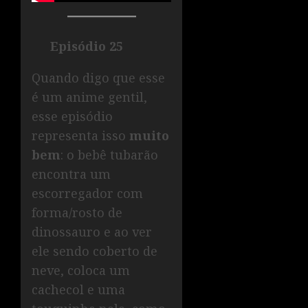
Episódio 25
Quando digo que esse
é um anime gentil,
esse episódio
representa isso
muito
bem
: o bebê tubarão
encontra um
escorregador com
forma/rosto de
dinossauro e ao ver
ele sendo coberto de
neve, coloca um
cachecol e uma