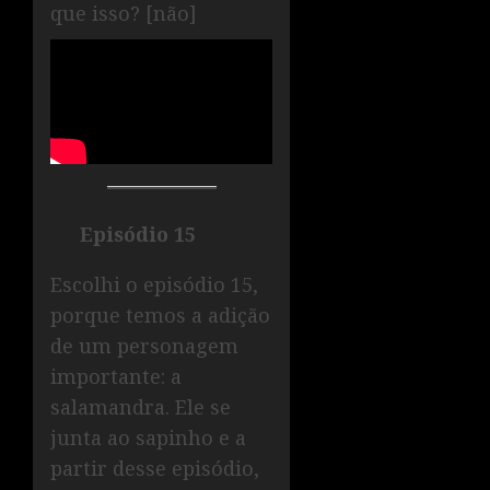
que isso? [não]
Episódio 15
Escolhi o episódio 15,
porque temos a adição
de um personagem
importante: a
salamandra. Ele se
junta ao sapinho e a
partir desse episódio,