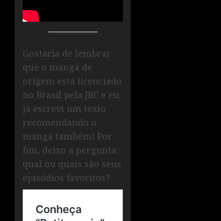
Gostaria de lembrar
que o mangá de
origem está licenciado
no Brasil pela JBC e eu
já escrevi um texto
recomendando o
mangá também! Por
fim, deixo a pergunta:
qual ou quais são seus
episódios favoritos?