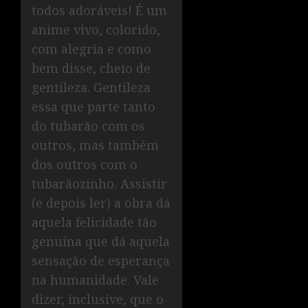
todos adoráveis! É um
anime vivo, colorido,
com alegria e como
bem disse, cheio de
gentileza. Gentileza
essa que parte tanto
do tubarão com os
outros, mas também
dos outros com o
tubarãozinho. Assistir
(e depois ler) a obra dá
aquela felicidade tão
genuína que dá aquela
sensação de esperança
na humanidade. Vale
dizer, inclusive, que o