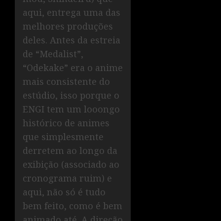
aqui, entrega uma das
melhores produções
deles. Antes da estreia
de “Medalist”,
“Odekake” era o anime
mais consistente do
estúdio, isso porque o
ENGI tem um looongo
histórico de animes
que simplesmente
derretem ao longo da
exibição (associado ao
cronograma ruim) e
aqui, não só é tudo
bem feito, como é bem
animado até. A direção