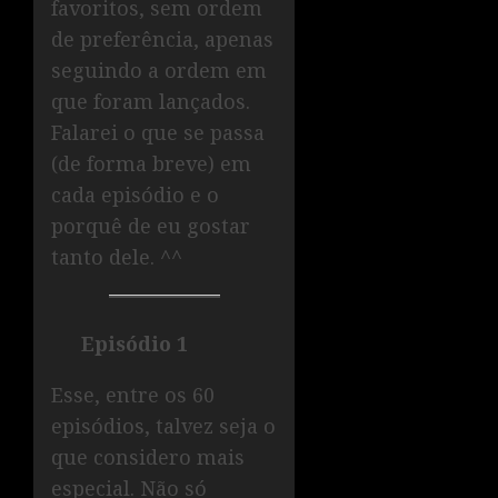
favoritos, sem ordem
de preferência, apenas
seguindo a ordem em
que foram lançados.
Falarei o que se passa
(de forma breve) em
cada episódio e o
porquê de eu gostar
tanto dele. ^^
Episódio 1
Esse, entre os 60
episódios, talvez seja o
que considero mais
especial. Não só