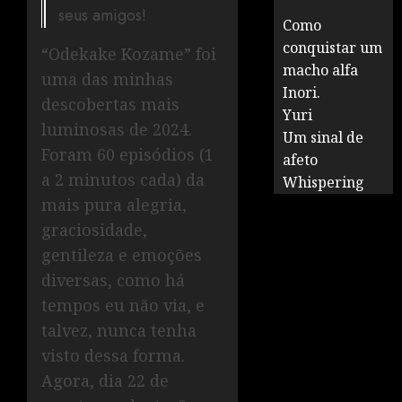
seus amigos!
Como
conquistar um
“Odekake Kozame” foi
macho alfa
uma das minhas
Inori.
descobertas mais
Yuri
luminosas de 2024.
Um sinal de
Foram 60 episódios (1
afeto
a 2 minutos cada) da
Whispering
mais pura alegria,
graciosidade,
gentileza e emoções
diversas, como há
tempos eu não via, e
talvez, nunca tenha
visto dessa forma.
Agora, dia 22 de