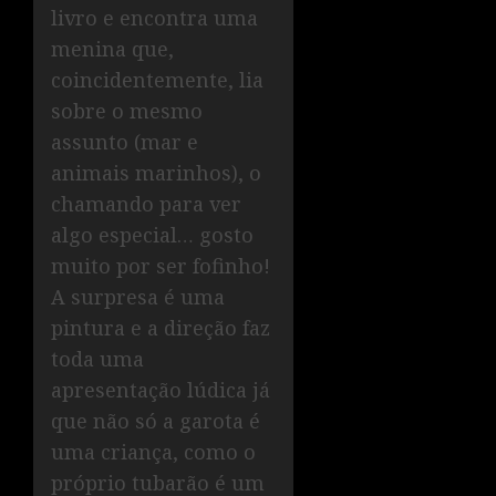
livro e encontra uma
menina que,
coincidentemente, lia
sobre o mesmo
assunto (mar e
animais marinhos), o
chamando para ver
algo especial… gosto
muito por ser fofinho!
A surpresa é uma
pintura e a direção faz
toda uma
apresentação lúdica já
que não só a garota é
uma criança, como o
próprio tubarão é um