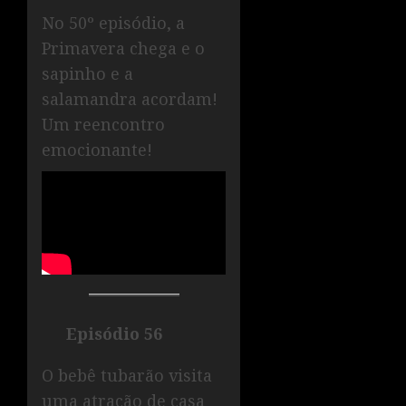
No 50º episódio, a
Primavera chega e o
sapinho e a
salamandra acordam!
Um reencontro
emocionante!
Episódio 56
O bebê tubarão visita
uma atração de casa