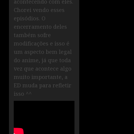
acontecendo com eles.
Chorei vendo esses
episódios. O
encerramento deles
também sofre
modificações e isso é
um aspecto bem legal
do anime, já que toda
vez que acontece algo
muito importante, a
ED muda para refletir
isso ^^