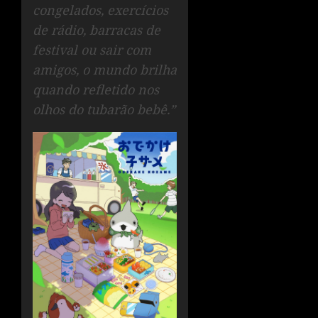
congelados, exercícios
de rádio, barracas de
festival ou sair com
amigos, o mundo brilha
quando refletido nos
olhos do tubarão bebê.”