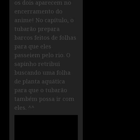
os dois aparecem no
encerramento do
anime! No capítulo, o
tubarão prepara
barcos feitos de folhas
para que eles
passeiem pelo rio. O
sapinho retribui
buscando uma folha
de planta aquática
para que o tubarão
também possa ir com
eles. ^^