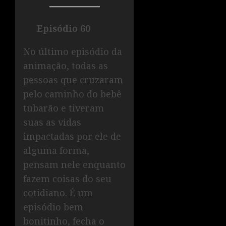
Episódio 60
No último episódio da
animação, todas as
pessoas que cruzaram
pelo caminho do bebê
tubarão e tiveram
suas as vidas
impactadas por ele de
alguma forma,
pensam nele enquanto
fazem coisas do seu
cotidiano. É um
episódio bem
bonitinho, fecha o