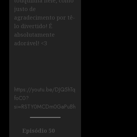
touquinha nele, como
justo de
agradecimento por tê-
lo divertido! É
absolutamente
adorável! <3
https://youtu.be/DJQ5hTq
foC0?
si=RSTY0MCDm0GaPuBh
Episódio 50