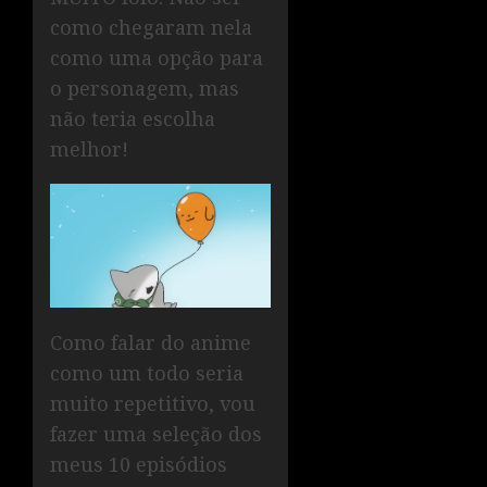
como chegaram nela
como uma opção para
o personagem, mas
não teria escolha
melhor!
Como falar do anime
como um todo seria
muito repetitivo, vou
fazer uma seleção dos
meus 10 episódios