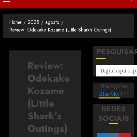
Home
2025
agosto
Review: Odekake Kozame (Little Shark’s Outings)
PESQUISA
Review:
Odekake
Nos siga no
Kozame
Blue Sky
! ^^
(Little
REDES
Shark’s
SOCIAIS
Outings)