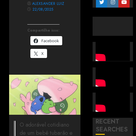
ALEXSANDER LUIZ
22/08/2025
Compartilhe isso:
Facebook
X
RECENT
O adorável cotidiano
SEARCHES
de um bebê tubarão e