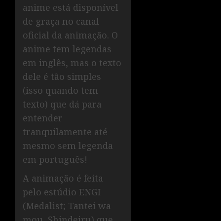
anime está disponível
de graça no canal
oficial da animação. O
anime tem legendas
em inglês, mas o texto
dele é tão simples
(isso quando tem
texto) que dá para
entender
tranquilamente até
mesmo sem legenda
em português!
A animação é feita
pelo estúdio ENGI
(Medalist; Tantei wa
mou, Shindeiru) que