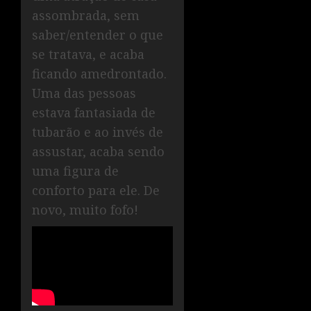
assombrada, sem
saber/entender o que
se tratava, e acaba
ficando amedrontado.
Uma das pessoas
estava fantasiada de
tubarão e ao invés de
assustar, acaba sendo
uma figura de
conforto para ele. De
novo, muito fofo!