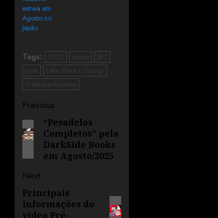
estreia em
Agosto no
Japão
Tags:
2025
anime
JBC
Josei
Little Shark's Outings
Odekake Kozame
Previous
“Pesadelos
Completos” pela
DarkSide Books
em Agosto/2025
Next
Principais
informações do
vídeo Pré-