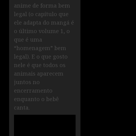
anime de forma bem
legal (o capítulo que
ele adapta do mangá é
o último volume 1, o
que é uma
“homenagem” bem
legal). E o que gosto
nele é que todos os
animais aparecem
juntos no
encerramento
enquanto o bebê
canta.