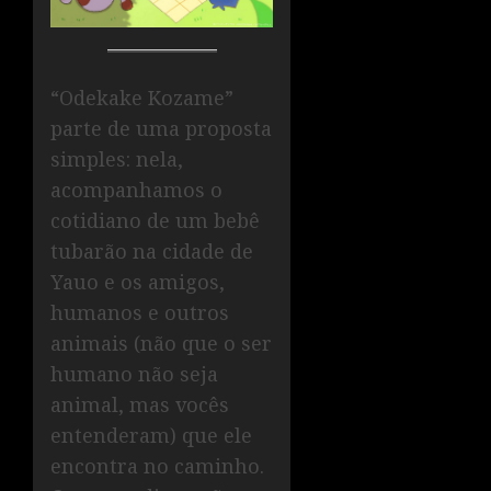
“Odekake Kozame”
parte de uma proposta
simples: nela,
acompanhamos o
cotidiano de um bebê
tubarão na cidade de
Yauo e os amigos,
humanos e outros
animais (não que o ser
humano não seja
animal, mas vocês
entenderam) que ele
encontra no caminho.