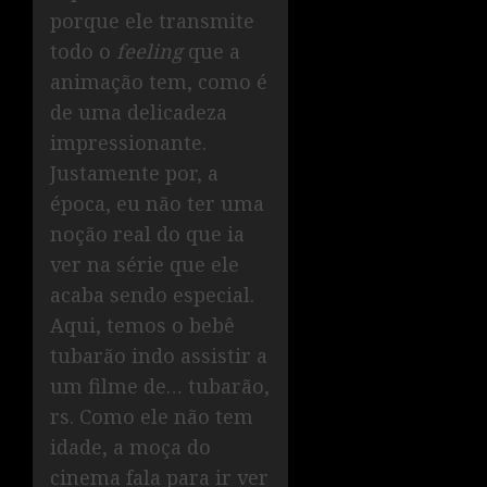
porque ele transmite
todo o
feeling
que a
animação tem, como é
de uma delicadeza
impressionante.
Justamente por, a
época, eu não ter uma
noção real do que ia
ver na série que ele
acaba sendo especial.
Aqui, temos o bebê
tubarão indo assistir a
um filme de… tubarão,
rs. Como ele não tem
idade, a moça do
cinema fala para ir ver