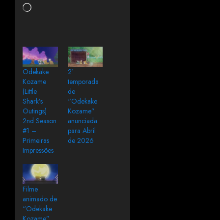
Odekake
2ª
Kozame
temporada
(Little
de
Shark’s
“Odekake
Outings)
Kozame”
2nd Season
anunciada
#1 –
para Abril
Primeiras
de 2026
Impressões
Filme
animado de
“Odekake
Kozame”