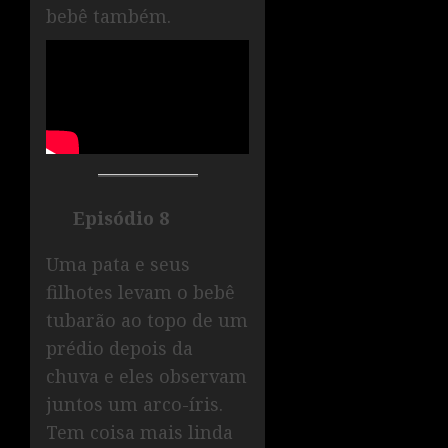
bebê também.
Episódio 8
Uma pata e seus
filhotes levam o bebê
tubarão ao topo de um
prédio depois da
chuva e eles observam
juntos um arco-íris.
Tem coisa mais linda