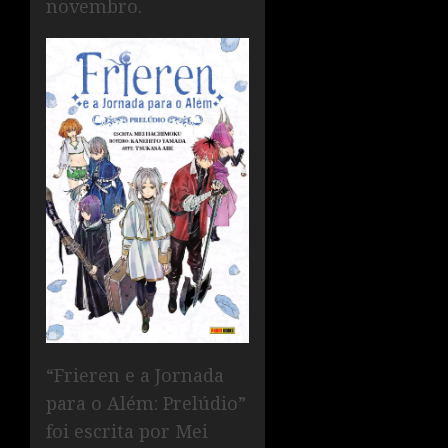
novembro.
“Frieren e a Jornada
para o Além: Prelúdio”
foi escrita por Mei