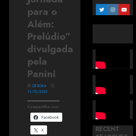
para o
Além:
Prelúdio”
divulgada
pela
Panini
DÉBORA
13/10/2025
Compartilhe isso:
Facebook
RECENT
X