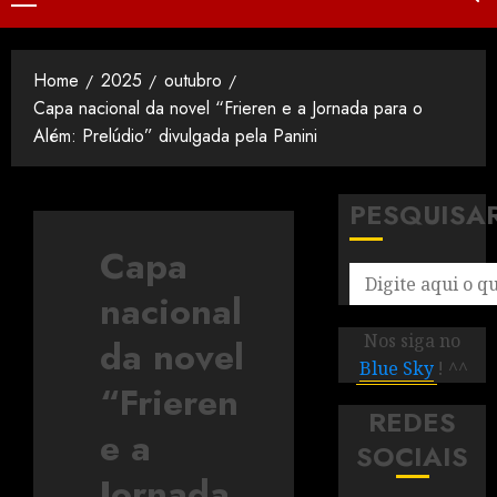
Home
2025
outubro
Capa nacional da novel “Frieren e a Jornada para o
Além: Prelúdio” divulgada pela Panini
PESQUISA
Capa
nacional
Nos siga no
da novel
Blue Sky
! ^^
“Frieren
REDES
e a
SOCIAIS
Jornada