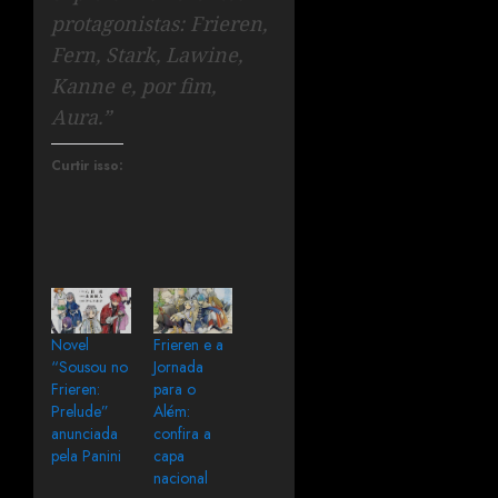
protagonistas: Frieren,
Fern, Stark, Lawine,
Kanne e, por fim,
Aura.”
Curtir isso:
Novel
Frieren e a
“Sousou no
Jornada
Frieren:
para o
Prelude”
Além:
anunciada
confira a
pela Panini
capa
nacional