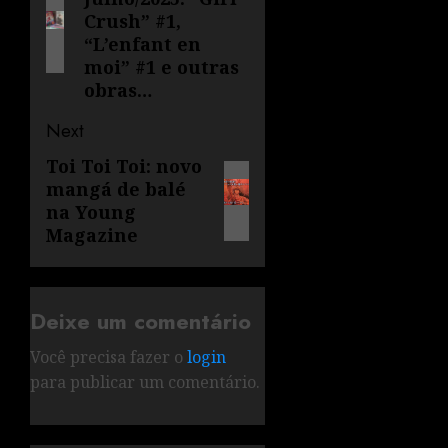
Crush” #1,
“L’enfant en
moi” #1 e outras
obras…
Next
Toi Toi Toi: novo
mangá de balé
na Young
Magazine
Deixe um comentário
Você precisa fazer o
login
para publicar um comentário.