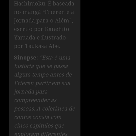
Hachimoku. É baseada
no mangá “Frieren e a
Jornada para o Além”,
escrito por Kanehito
Yamada e ilustrado
por Tsukasa Abe.
Sinopse:
“Esta é uma
história que se passa
algum tempo antes de
Frieren partir em sua
jornada para
compreender as
pessoas. A coletânea de
contos consta com
cinco capítulos que
exploram diferentes