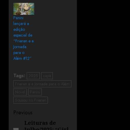
Panini
lançará a
edição
especial de
“Frieren e a
Jornada
para o
Além #12”
Tags:
2025
capa
Frieren e a Jornada para o Além
Novel
Panini
Sousou no Frieren
Previous
Leituras de
Julho/2025: “Girl