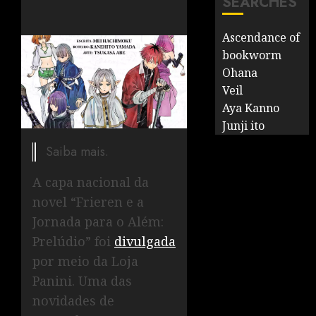
SEARCHES
Ascendance of
bookworm
Ohana
Veil
Aya Kanno
Junji ito
Saiba mais.
A capa nacional da
novel “Frieren e a
Jornada para o Além:
Prelúdio” foi
divulgada
por meio da Loja
Panini. Uma das
novidades de