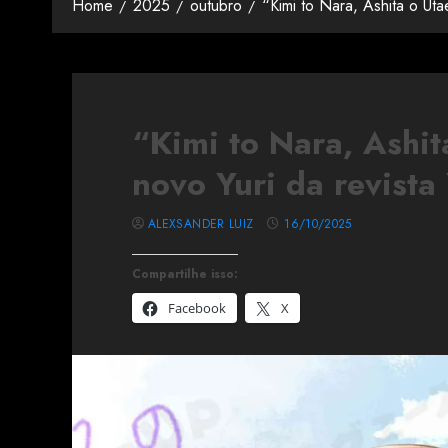
Home
2025
outubro
“Kimi to Nara, Ashita o Ut
“Kimi to Nara, Ashit
novo Yuri da revist
ALEXSANDER LUIZ
16/10/2025
Compartilhe isso:
Facebook
X