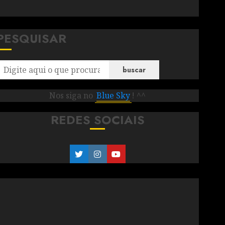
PESQUISAR
buscar
Nos siga no
Blue Sky
! ^^
REDES SOCIAIS