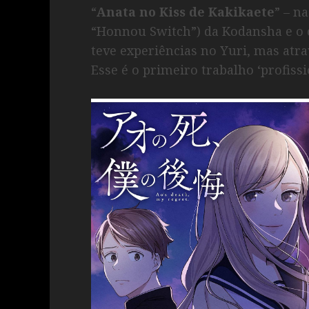
“
Anata no Kiss de Kakikaete
” – n
“Honnou Switch”) da Kodansha e o 
teve experiências no Yuri, mas atr
Esse é o primeiro trabalho ‘profiss