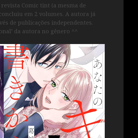
a revista Comic tint (a mesma de
concluiu em 2 volumes. A autora já
avés de publicações independentes.
ional’ da autora no gênero ^^