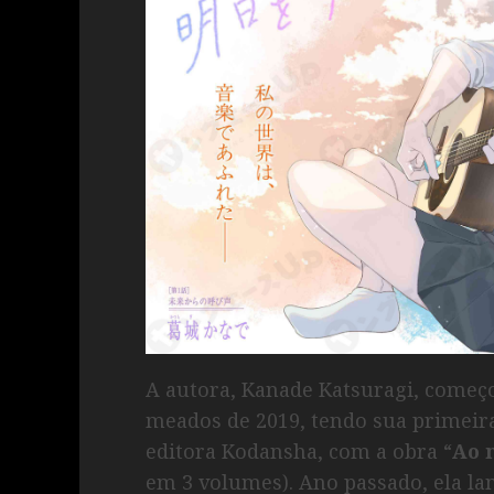
A autora, Kanade Katsuragi, começo
meados de 2019, tendo sua primeira 
editora Kodansha, com a obra “
Ao 
em 3 volumes). Ano passado, ela lan