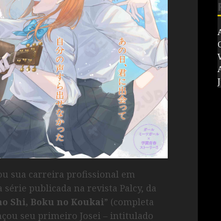
V
J
u sua carreira profissional em
série publicada na revista Palcy, da
no Shi, Boku no Koukai
” (completa
çou seu primeiro Josei – intitulado