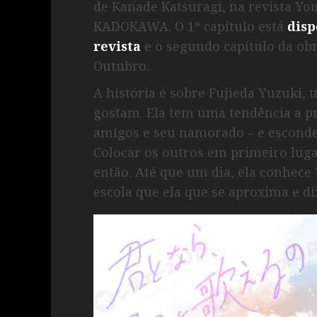
de Kanade Katsuragi, na revista You
KADOKAWA. O 1º capítulo está
disp
revista
e o segundo capítulo da ob
Outubro.
A história é sobre Fujieda Yuzuki, 
gostam. Ela tem uma tendência a pr
amigos e seu namorado – e escond
Colocar os outros em primeiro luga
então. Até que um dia, ela conhec
escola que ela que se aproxima e di