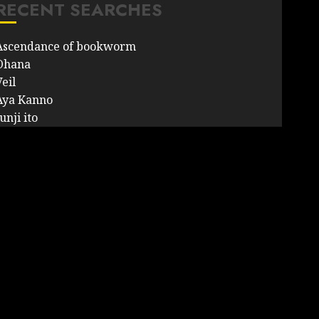
RECENT SEARCHES
Ascendance of bookworm
Ohana
eil
Aya Kanno
unji ito