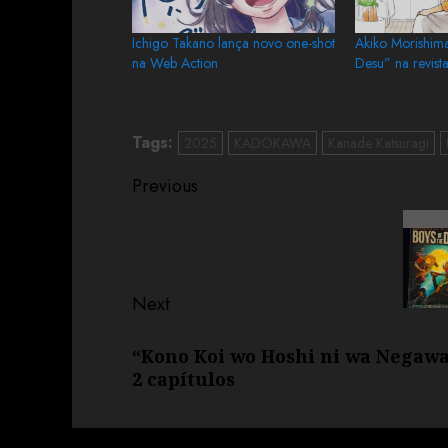
Ichigo Takano lança novo one-shot
Akiko Morishima
na Web Action
Desu” na revist
Tags:
2025
KADOKAWA
Kanade Katsuragi
Previous
Next
“Kono Koi wo Hoshi ni wa Negaw
2 capítulos