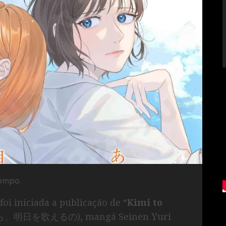
tempo.
oi iniciada a publicação de “
Kimi to
ら、明日を歌えるの), mangá Seinen Yuri