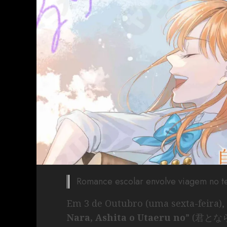
Romance escolar envolve viagem no 
Em 3 de Outubro (uma sexta-feira), f
Nara, Ashita o Utaeru no
” (君とな