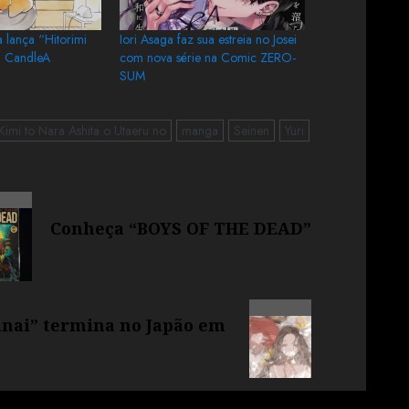
 lança “Hitorimi
Iori Asaga faz sua estreia no Josei
a CandleA
com nova série na Comic ZERO-
SUM
Kimi to Nara Ashita o Utaeru no
manga
Seinen
Yuri
Conheça “BOYS OF THE DEAD”
anai” termina no Japão em