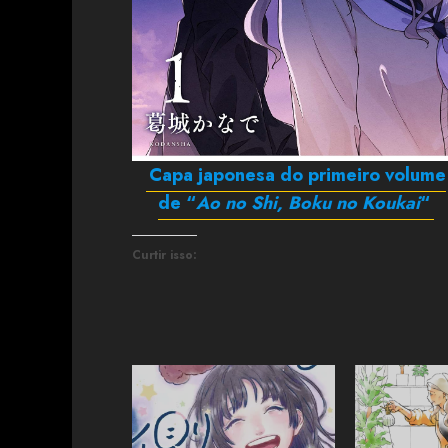
Capa japonesa do primeiro volume
de “
Ao no Shi, Boku no Koukai
“
Curtir isso: