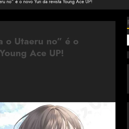
aeru no” é o novo Yuri da revista Young Ace UP!
a o Utaeru no” é o
a Young Ace UP!