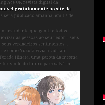
ng Ace UP, revista digital da
onível gratuitamente no site da
ra será publicado amanhã, em 17 de
uma estudante que gentil e todos
iorizar as pessoas ao seu redor – seus
e seus verdadeiros sentimentos…
r é como Yuzuki vivia a vida até
e Terada Hinata, uma garota da mesma
z ter vindo do futuro para salvá-la…