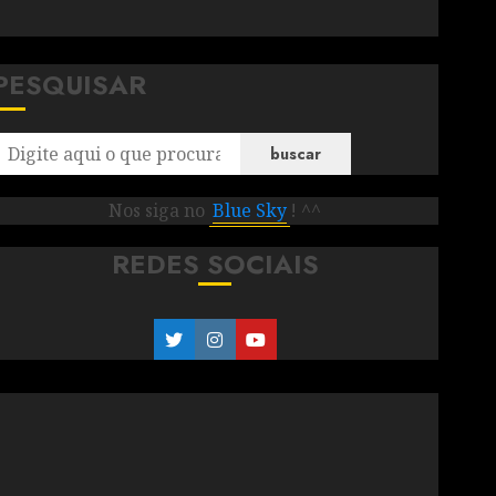
PESQUISAR
buscar
Nos siga no
Blue Sky
! ^^
REDES SOCIAIS