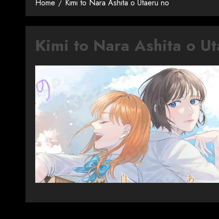
Home
Kimi to Nara Ashita o Utaeru no
Kimi to Nara Ashita o U