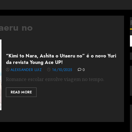
taeru no
“Kimi to Nara, Ashita o Utaeru no” é o novo Yuri
da revista Young Ace UP!
ALEXSANDER LUIZ
16/10/2025
0
Romance escolar envolve viagem no tempo.
READ MORE