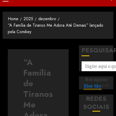
Home
2025
dezembro
“A Família de Tiranos Me Adora Até Demais” lançado
pela Comikey
PESQUISA
“A
Família
Nos siga no
de
Blue Sky
! ^^
Tiranos
REDES
Me
SOCIAIS
Adora