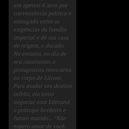
aos apenas 8 anos por
conveniência política e
esmagada entre as
exigências da família
imperial e de sua casa
de origem, o ducado.
No entanto, no dia de
seu casamento, a
protagonista reencarna
no corpo de Lilrose.
Para mudar seu destino
infeliz, ela tenta
negociar com Edmund,
o príncipe herdeiro e
futuro marido… “Não
espero amor de você.