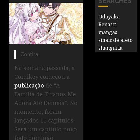
SEARCHES
Odayaka
Renasci
mangas
sinais de afeto
shangri la
Confira.
Na semana passada, a
Comikey começou a
publicação
de “A
Família de Tiranos Me
Adora Até Demais”. No
momento, foram
lançados 11 capítulos.
Será um capítulo novo
todo domingo.