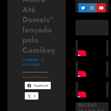
Até
Demais”
lançado
pela
Comikey
DÉBORA
29/12/2025
Compartilhe isso:
Facebook
X
RECENT