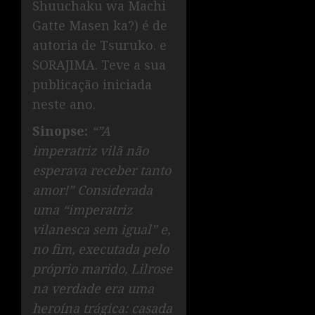
Shuuchaku wa Machi
Gatte Masen ka?) é de
autoria de Tsuruko. e
SORAJIMA. Teve a sua
publicação iniciada
neste ano.
Sinopse:
“”A
imperatriz vilã não
esperava receber tanto
amor!” Considerada
uma “imperatriz
vilanesca sem igual” e,
no fim, executada pelo
próprio marido, Lilrose
na verdade era uma
heroína trágica: casada