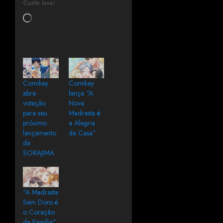
Curtir isso:
Comikey
Comikey
abre
lança “A
votação
Nova
para seu
Madrasta é
próximo
a Alegria
lançamento
da Casa”
da
SORAJIMA
“A Madrasta
Sem Dons é
o Coração
da Família”