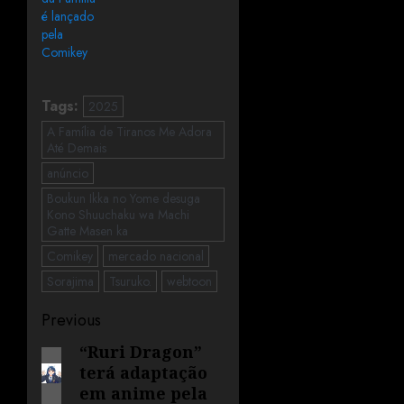
é lançado
pela
Comikey
Tags:
2025
A Família de Tiranos Me Adora
Até Demais
anúncio
Boukun Ikka no Yome desuga
Kono Shuuchaku wa Machi
Gatte Masen ka
Comikey
mercado nacional
Sorajima
Tsuruko.
webtoon
Previous
“Ruri Dragon”
terá adaptação
em anime pela