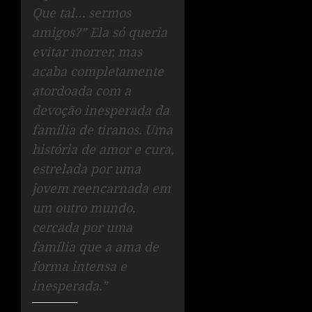
Que tal… sermos
amigos?” Ela só queria
evitar morrer, mas
acaba completamente
atordoada com a
devoção inesperada da
família de tiranos. Uma
história de amor e cura,
estrelada por uma
jovem reencarnada em
um outro mundo,
cercada por uma
família que a ama de
forma intensa e
inesperada.”