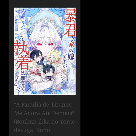
“A Família de Tiranos
Me Adora Até Demais”
(Boukun Ikka no Yome
desuga, Kono