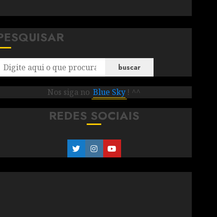
PESQUISAR
buscar
Nos siga no
Blue Sky
! ^^
REDES SOCIAIS