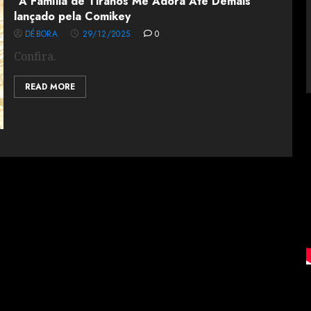
“A Família de Tiranos Me Adora Até Demais”
lançado pela Comikey
DÉBORA
29/12/2025
0
Confira.
READ MORE