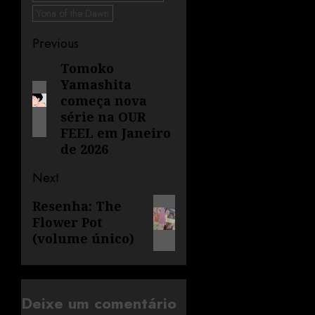
Yona of the Dawn
Previous
Tomoko
Yamashita
começa nova
série na OUR
FEEL em Janeiro
de 2026
Next
Resenha: The
Flower Pot
(volume único)
Deixe um comentário