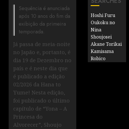
SEARCHES
Sequência é anunciada
Hoshi Furu
após 10 anos do fim da
Oukoku no
exibição da primeira
Nina
temporada.
Shoujosei
Já passa de meia-noite
Akane Torikai
Kamisama
no Japão e, portanto, é
Robico
dia 19 de Dezembro no
país e é neste dia que
é publicado a edição
02/2026 da Hana to
Yume! Nesta edição,
foi publicado o último
capítulo de “Yona – A
Princesa do
Alvorecer”, Shoujo