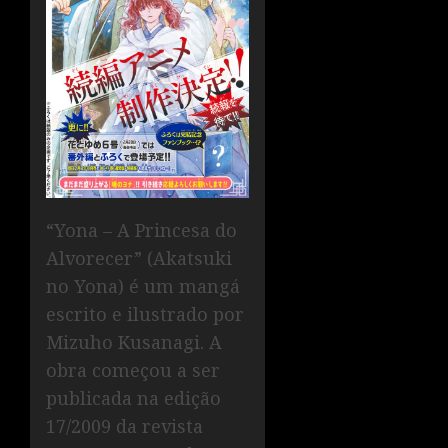
“Yona – A Princesa do
Alvorecer” (Akatsuki
no Yona) é um mangá
escrito e ilustrado por
Mizuho Kusanagi. A
obra começou a ser
publicada na edição
17/2009 da revista