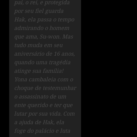
pai, o rei, e protegida
por seu fiel guarda
Hak, ela passa o tempo
admirando o homem
que ama, Su-won. Mas
tudo muda em seu
aniversário de 16 anos,
quando uma tragédia
atinge sua família!
Yona cambaleia com o
choque de testemunhar
o assassinato de um
ente querido e ter que
lutar por sua vida. Com
a ajuda de Hak, ela
foge do palácio e luta