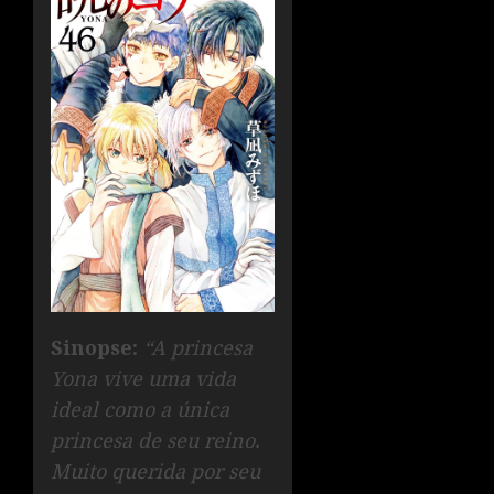
Sinopse:
“A princesa
Yona vive uma vida
ideal como a única
princesa de seu reino.
Muito querida por seu