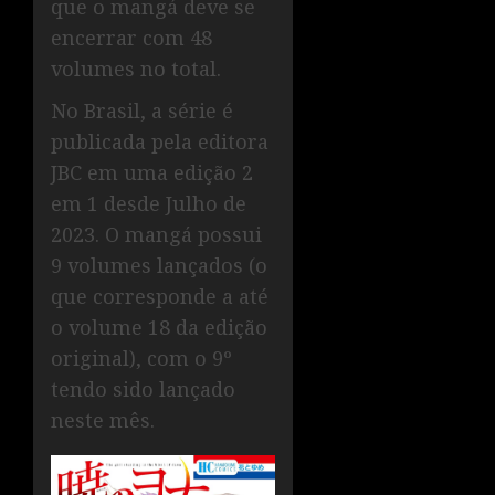
que o mangá deve se
encerrar com 48
volumes no total.
No Brasil, a série é
publicada pela editora
JBC em uma edição 2
em 1 desde Julho de
2023. O mangá possui
9 volumes lançados (o
que corresponde a até
o volume 18 da edição
original), com o 9º
tendo sido lançado
neste mês.