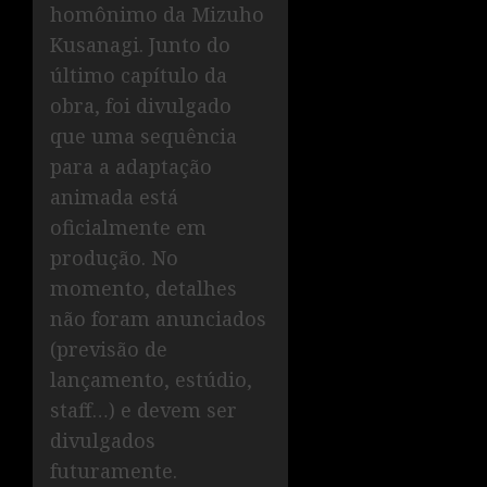
homônimo da Mizuho
Kusanagi. Junto do
último capítulo da
obra, foi divulgado
que uma sequência
para a adaptação
animada está
oficialmente em
produção. No
momento, detalhes
não foram anunciados
(previsão de
lançamento, estúdio,
staff…) e devem ser
divulgados
futuramente.