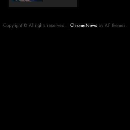
com
editora
06/08/2026
0
alemã
Copyright © All rights reserved.
|
ChromeNews
by AF themes.
06/08/2026
0