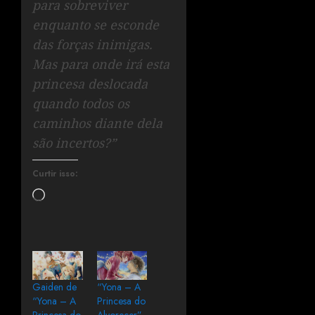
para sobreviver
enquanto se esconde
das forças inimigas.
Mas para onde irá esta
princesa deslocada
quando todos os
caminhos diante dela
são incertos?”
Curtir isso:
Gaiden de
“Yona – A
“Yona – A
Princesa do
Princesa do
Alvorecer”