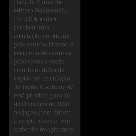
Hana to Yume, da
editora Hakusensha.
Em 2014, a obra
recebeu uma
adaptação em anime
pelo estúdio Pierrot. A
série tem 46 volumes
publicados e conta
com 15 milhões de
cópias em circulação
no Japão. O volume 47
está previsto para 20
de Fevereiro de 2026
no Japão (com direito
a edição especial com
artbook). Imaginamos