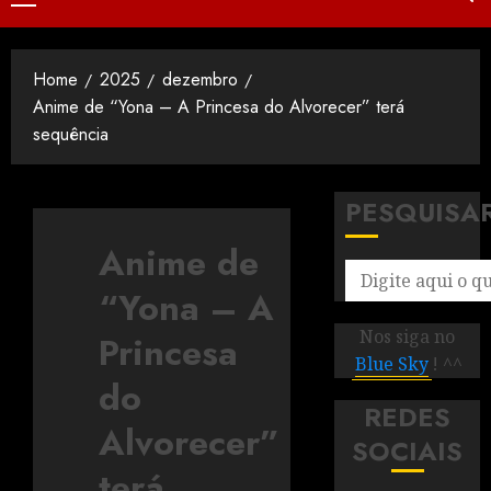
Home
2025
dezembro
Anime de “Yona – A Princesa do Alvorecer” terá
sequência
PESQUISA
Anime de
“Yona – A
Nos siga no
Princesa
Blue Sky
! ^^
do
REDES
Alvorecer”
SOCIAIS
terá