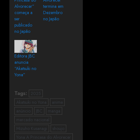
Alvorecer”
termina em
começa a
Dezembro
ser
no Japão
publicado
no Japão
Editora JBC
anuncia
“Akatsuki no
Yona”
Tags:
2025
Akatsuki no Yona
anime
anúncio
JBC
manga
mercado nacional
Mizuho Kusanagi
shoujo
Yona A Princesa do Alvorecer