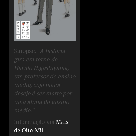
Sinopse:
“A história
gira em torno de
Haruto Higashiyama,
um professor do ensino
médio, cujo maior
desejo é ser morto por
uma aluna do ensino
médio.”
Informação via
Mais
de Oito Mil
.