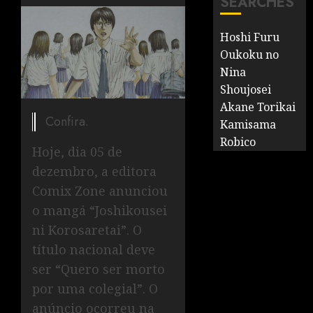
SEARCHES
Hoshi Furu
Oukoku no
Nina
Shoujosei
Akane Torikai
Confira.
Kamisama
Robico
Hoje, dia 05 de
dezembro, a editora
Comix Zone anunciou
o mangá “Joshikousei
ni Korosaretai”. O
título nacional deve
ser “Quero ser morto
por uma colegial”. O
anúncio ocorreu na