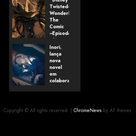
Twisted-
Wonderland:
The
Comic
~Episode
of
Savanaclaw~”
Inori.
anunciado
lança
pela
nova
Universo
novel
dos
em
Livros
colaboração
com
editora
06/08/2026
0
alemã
Copyright © All rights reserved.
|
ChromeNews
by AF themes.
06/08/2026
0