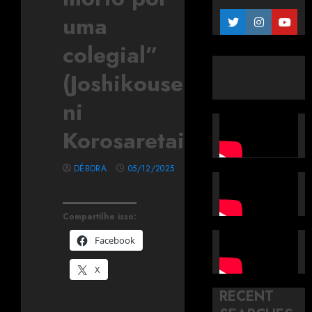
uma
colegial”
(Joshikousei
ni
Korosaretai)
DÉBORA
05/12/2025
Compartilhe isso:
Facebook
X
RECENT