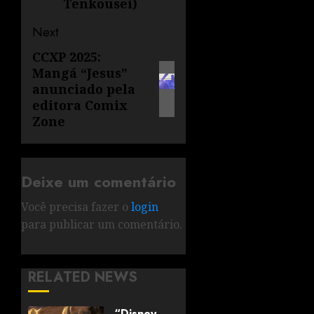
Tenkousei)
Next
CCXP 2025:
Mangá “Jesus”
anunciado pela
editora Comix
Zone
Deixe um comentário
Você precisa fazer o
login
para publicar um comentário.
RELATED NEWS
“Disney