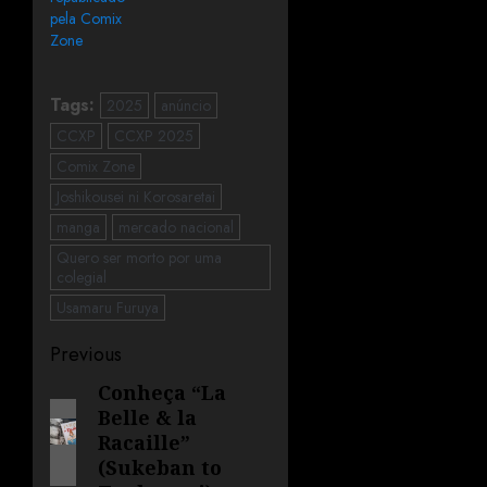
pela Comix
Zone
Tags:
2025
anúncio
CCXP
CCXP 2025
Comix Zone
Joshikousei ni Korosaretai
manga
mercado nacional
Quero ser morto por uma
colegial
Usamaru Furuya
Previous
Conheça “La
Belle & la
Racaille”
(Sukeban to