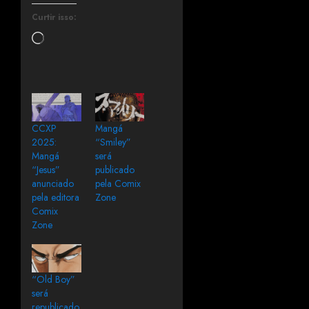
Curtir isso:
CCXP
Mangá
2025:
“Smiley”
Mangá
será
“Jesus”
publicado
anunciado
pela Comix
pela editora
Zone
Comix
Zone
“Old Boy”
será
republicado