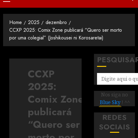
Home
2025
dezembro
CCXP 2025: Comix Zone publicará “Quero ser morto
por uma colegial” (Joshikousei ni Korosaretai)
PESQUISA
CCXP
2025:
Nos siga no
Comix Zone
Blue Sky
! ^^
publicará
REDES
“Quero ser
SOCIAIS
morto por