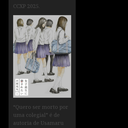
CCXP 2025.
“Quero ser morto por
uma colegial” é de
autoria de Usamaru