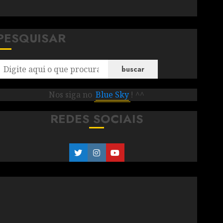
PESQUISAR
buscar
Nos siga no
Blue Sky
! ^^
REDES SOCIAIS