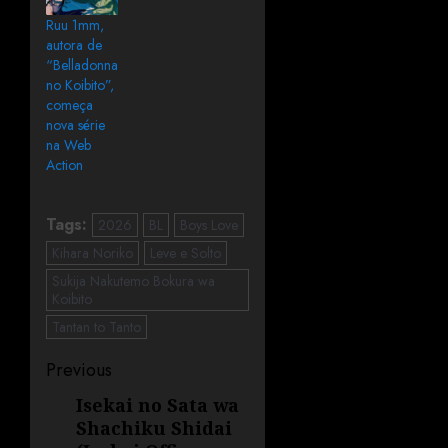
Ruu 1mm,
autora de
“Belladonna
no Koibito”,
começa
nova série
na Web
Action
Tags:
2026
BL
Boys Love
Kihara Noriko
Leve e Solto
Sukija Nakutemo Bokura wa
Koibito
Tantan to Tanto
Previous
Isekai no Sata wa
Shachiku Shidai