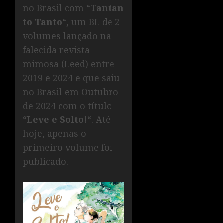
no Brasil com “
Tantan
to Tanto
“, um BL de 2
volumes lançado na
falecida revista
mimosa (Leed) entre
2019 e 2024 e que saiu
no Brasil em Outubro
de 2024 com o título
“
Leve e Solto!
“. Até
hoje, apenas o
primeiro volume foi
publicado.