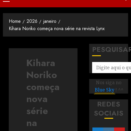
Home
2026
janeiro
Kihara Noriko começa nova série na revista Lynx
PESQUISA
Kihara
Noriko
Nos siga no
começa
Blue Sky
! ^^
nova
REDES
série
SOCIAIS
na