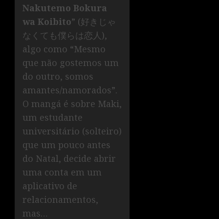
Nakutemo Bokura
wa Koibito
” (好きじゃ
なくても僕らは恋人),
algo como “Mesmo
que não gostemos um
do outro, somos
amantes/namorados”.
O mangá é sobre Maki,
um estudante
universitário (solteiro)
que um pouco antes
do Natal, decide abrir
uma conta em um
aplicativo de
relacionamentos,
mas…