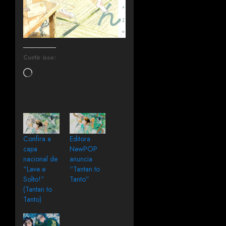
Curtir isso:
Confira a
Editora
capa
NewPOP
nacional de
anuncia
“Leve e
“Tantan to
Solto!”
Tanto”
(Tantan to
Tanto)