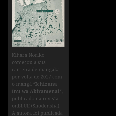
Kihara Noriko
começou a sua
carreira de mangaka
por volta de 2017 com
o mangá “
Ichizuna
Inu wa Akiramenai
“,
publicado na revista
onBLUE (Shodensha).
A autora foi publicada