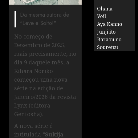
Ohana
Da mesma autora de
Veil
"Leve e Solto!"
Aya Kanno
Junji ito
No começo de
Baraou no
Dezembro de 2025,
Souretsu
mais precisamente, no
dia 9 daquele mês, a
Kihara Noriko
começou uma nova
série na edição de
Janeiro/2026 da revista
Lynx (editora
Gentosha).
A nova série é
intitulada “
Sukija