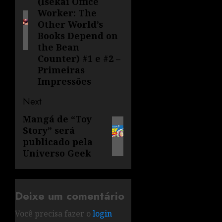
(Isekai Office
Worker: The
Other World’s
Books Depend on
the Bean
Counter) #1 e #2 –
Primeiras
Impressões
Next
Mangá de “Toy
Story” será
publicado pela
Universo Geek
Deixe um comentário
Você precisa fazer o
login