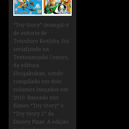
“Toy Story” (mangá) é
de autoria de
Tetsuhiro Koshita. Foi
serializado na
Tentoumushi Comics,
da editora
Shogakukan, sendo
compilado em dois
volumes lançados em
2010. Baseado nos
filmes “Toy Story” e
“Toy Story 2” da
Disney Pixar. A edição