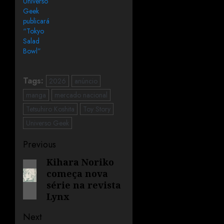
Universo
Geek
publicará
“Tokyo
Salad
Bowl”
Tags:
2026
anúncio
manga
mercado nacional
Tetsuhiro Koshita
Toy Story
Universo Geek
Previous
Kihara Noriko
começa nova
série na revista
Lynx
Next