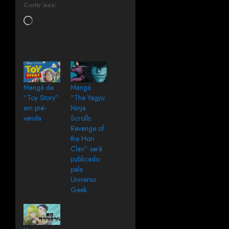
Curtir isso:
Mangá de
Mangá
“Toy Story”
“The Yagyu
em pré-
Ninja
venda
Scrolls:
Revenge of
the Hori
Clan” será
publicado
pela
Universo
Geek