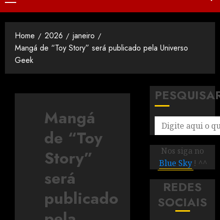
Home
2026
janeiro
Mangá de “Toy Story” será publicado pela Universo
Geek
PESQUISA
Mangá
de “Toy
Nos siga no
Story”
Blue Sky
! ^^
será
REDES
publicado
SOCIAIS
pela