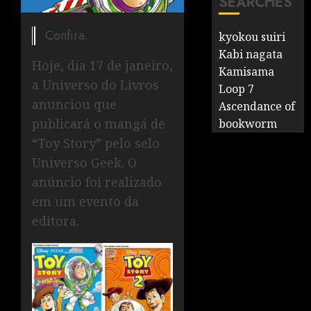
SEARCHES
Confira.
kyokou suiri
Kabi nagata
Hoje, dia 17 de janeiro,
Kamisama
a Universo do Livros
Loop 7
anunciou que
Ascendance of
publicará o mangá de
bookworm
“Toy Story” pelo selo
Universo Geek. O
anúncio foi realizado
em um evento da
editora.