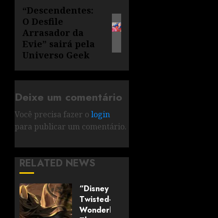
“Descendentes:
O Desfile
Arrasador da
Evie” sairá pela
Universo Geek
Deixe um comentário
Você precisa fazer o
login
para publicar um comentário.
RELATED NEWS
“Disney
Twisted-
Wonderland: