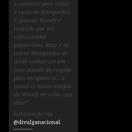
a conviver para voltar
à caixa de brinquedos.
E quando Woody é
roubado por um
colecionador
ganancioso, Buzz e os
outros brinquedos de
Andy embarcam em
uma missão de resgate
para recuperá-lo… e
trazer os novos amigos
de Woody de volta com
eles!”
Informação via
@divulganacional
.