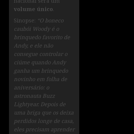
nacional será um
volume único
.
Sinopse:
“O boneco
caubói Woody é o
brinquedo favorito de
Andy, e ele não
consegue controlar o
ciúme quando Andy
ganha um brinquedo
novinho em folha de
aniversário: o
astronauta Buzz
Lightyear. Depois de
uma briga que os deixa
perdidos longe de casa,
eles precisam aprender