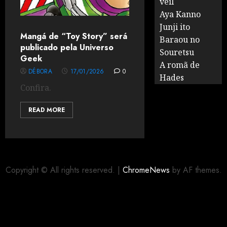
veil
Aya Kanno
Junji ito
Mangá de “Toy Story” será
Baraou no
publicado pela Universo
Souretsu
Geek
A romã de
DÉBORA
17/01/2026
0
Hades
Confira.
READ MORE
Copyright © All rights reserved.
|
ChromeNews
by AF themes.