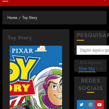
Home
Toy Story
PESQUISA
Toy Story
Nos siga no
Blue Sky
! ^^
REDES
SOCIAIS