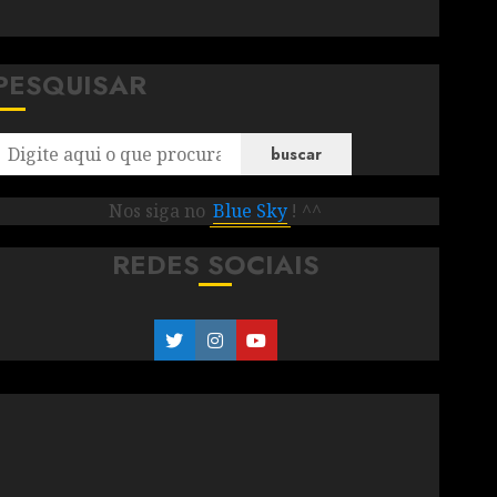
PESQUISAR
buscar
Nos siga no
Blue Sky
! ^^
REDES SOCIAIS