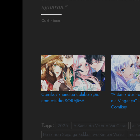
aguarda.”
Curtir isso:
Comikey anunciou colaboração
“A Santa dos Fe
com estúdio SORAJIMA
e a Vingança” 
Comikey
Tags:
2026
A Santa do Velório Vai Casar
anú
Hakamori Seijo ga Kekkon wo Kimeta Wake
merca