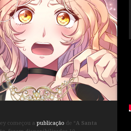
ikey começou a
publicação
de “
A Santa
o, foram disponibilizados 10