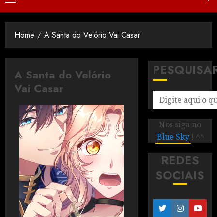
Home
A Santa do Velório Vai Casar
PESQUISA
A Santa do Velório
Vai Casar
Nos siga no
Blue Sky
! ^^
REDES
SOCIAIS