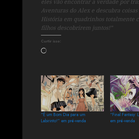
eles vão encontrar a verdade por trá
Aventuras do Alex e descubra coisas 
História em quadrinhos totalmente co
filhos descobrirem juntos!”
Curtir isso:
“É um Bom Dia para um
“Final Fantasy: 
Labirinto!” em pré-venda
em pré-venda