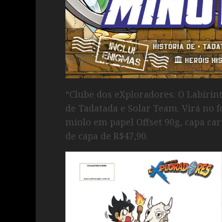
“Clube dos eXploradores: O Labirin
de Tadatada e Solar Team. Virá no 
miolo em papel Offset 90g, capa car
de capa de R$47,90.