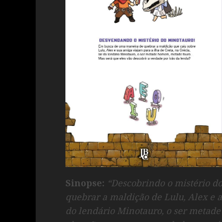
Sinopse:
“Descobrindo o mistério d
quebrar a maldição de Lulu, Alex e a
do lendário Minotauro, o ser metad