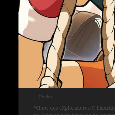
Confira.
“Clube dos eXploradores: O Labiri
na Amazon com previsão de lançame