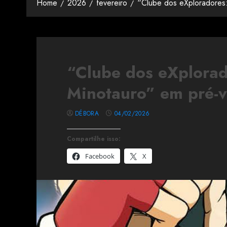
Home
2026
fevereiro
“Clube dos eXploradores:
“Clube dos eXplorad
Minotauro” em pré-
DÉBORA
04/02/2026
Compartilhe isso:
Facebook
X