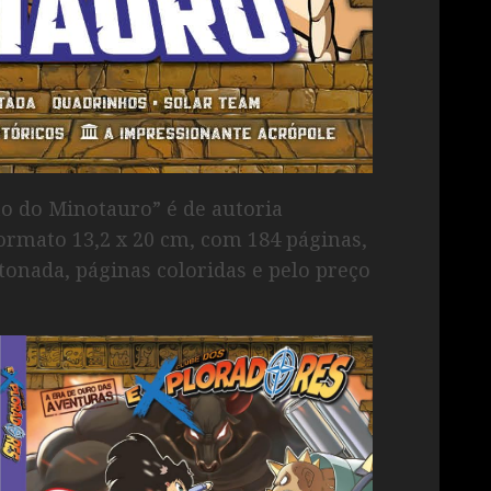
to do Minotauro” é de autoria
formato 13,2 x 20 cm, com 184 páginas,
tonada, páginas coloridas e pelo preço