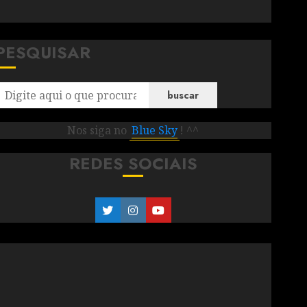
PESQUISAR
buscar
Nos siga no
Blue Sky
! ^^
REDES SOCIAIS