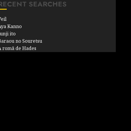
RECENT SEARCHES
eil
Aya Kanno
unji ito
Baraou no Souretsu
A romã de Hades