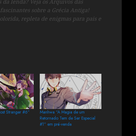
s da lenda? Veja os Arquivos das
fascinantes sobre a Grécia Antiga!
lorida, repleta de enigmas para pais e
Lost Stranger #6”
Manhwa “A Magia de um
Retornado Tem de Ser Especial
#1” em pré-venda