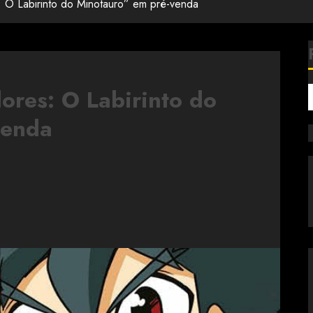
 O Labirinto do Minotauro” em pré-venda
ores: O Labirinto do
venda