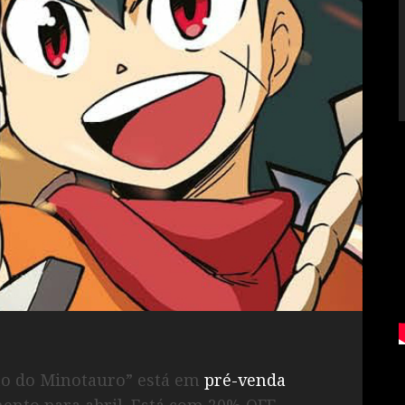
nto do Minotauro” está em
pré-venda
nto para abril. Está com 20% OFF,