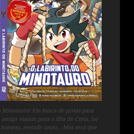
o Minotauro! Em busca de pistas para
 amiga viajam para a ilha de Creta, lar
e homem, metade touro… Mas será que