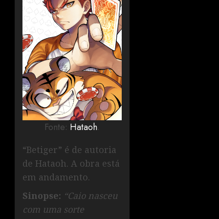
Fonte:
Hataoh
.
“Betiger” é de autoria
de Hataoh. A obra está
em andamento.
Sinopse:
“Caio nasceu
com uma sorte