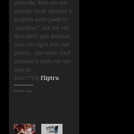
absurda. Mas em um
mundo onde apostar a
própria sorte pode te
“quebrar”, até ele vai
descobrir que brincar
com um tigre tem um
preço… Até onde você
arriscaria tudo em um
app de
bets?”
Via
Fliptru
.
Curtir isso: