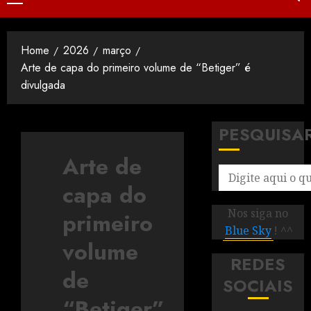
Home
2026
março
Arte de capa do primeiro volume de “Betiger” é
divulgada
PESQUISA
Arte de
capa do
Nos siga no
primeiro
Blue Sky
! ^^
volume
REDES
de
SOCIAIS
“Betiger”