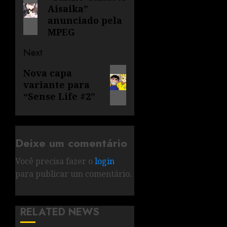
Aisaika”
anunciado pela
MPEG
Next
Nova capa
variante para
“Sense Life #2”
Deixe um comentário
Você precisa fazer o
login
para publicar um comentário.
RELATED NEWS