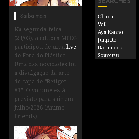
SEARCHES
Saiba mais.
Ohana
Veil
Na segunda-feira
Aya Kanno
(23/03), a editora MPEG
Junji ito
participou de uma
live
Baraou no
do Fora do Plástico.
Souretsu
Uma das novidades foi
a divulgação da arte
de capa de “Betiger
#1”. O volume está
previsto para sair em
julho/2026 (Anime
Friends).