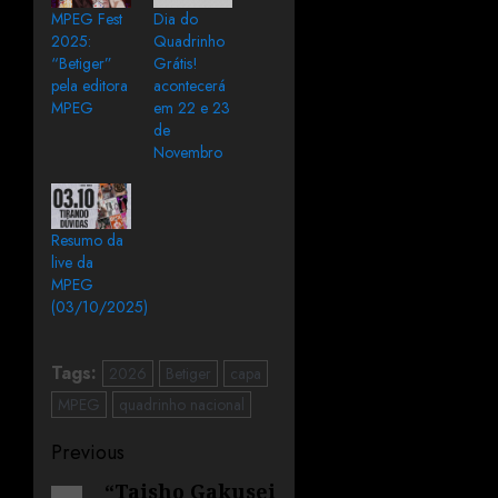
MPEG Fest
Dia do
2025:
Quadrinho
“Betiger”
Grátis!
pela editora
acontecerá
MPEG
em 22 e 23
de
Novembro
Resumo da
live da
MPEG
(03/10/2025)
Tags:
2026
Betiger
capa
MPEG
quadrinho nacional
Previous
“Taisho Gakusei