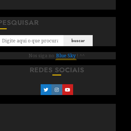
PESQUISAR
buscar
Nos siga no
Blue Sky
! ^^
REDES SOCIAIS