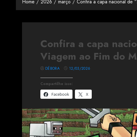
Home
2026
março
Confira a capa nacional de 
Confira a capa nacio
Viagem ao Fim do 
DÉBORA
12/03/2026
Compartilhe isso:
Facebook
X