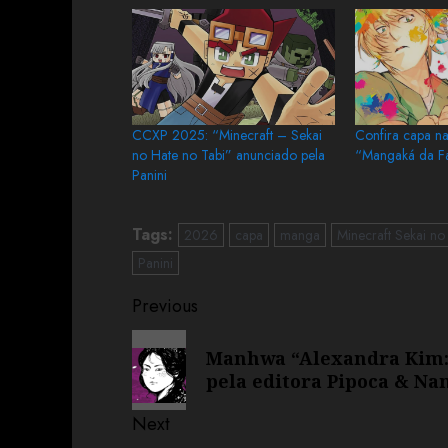
CCXP 2025: “Minecraft – Sekai
Confira capa na
no Hate no Tabi” anunciado pela
“Mangaká da Fa
Panini
Tags:
2026
capa
manga
Minecraft Sekai no
Panini
Previous
Manhwa “Alexandra Kim: 
pela editora Pipoca & N
Next