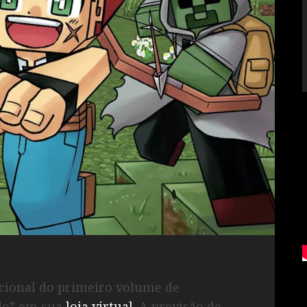
acional do primeiro volume de
do” em sua
loja virtual
. A previsão de