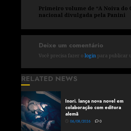
Primeiro volume de “A Noiva do 
nacional divulgada pela Panini
Deixe um comentário
Você precisa fazer o
login
para publicar 
RELATED NEWS
Inori. lança nova novel em
colaboração com editora
alemã
06/08/2026
0