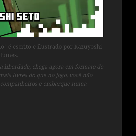
” é escrito e ilustrado por Kazuyoshi
olumes.
é a liberdade, chega agora em formato de
mais livres do que no jogo, você não
us companheiros e embarque numa