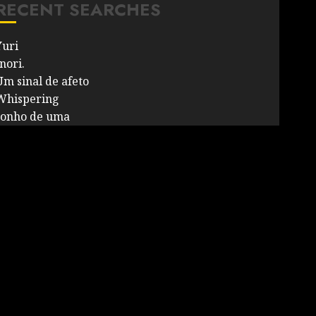
RECENT SEARCHES
Yuri
nori.
Um sinal de afeto
Whispering
sonho de uma