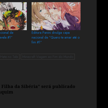
cional de
Editora Panini divulga capa
vela #1”
nacional de “Quero te amar até o
fim #1”
 Hate no Tabi
Minecraft Viagem ao Fim do Mundo
Filha da Sibéria” será publicado
anquim