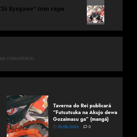
Clã Kyogane” tem capa
um comentário.
Taverna do Rei publicará
“Futsutsuka na Akujo dewa
Gozaimasu ga” (mangá)
05/08/2026
0