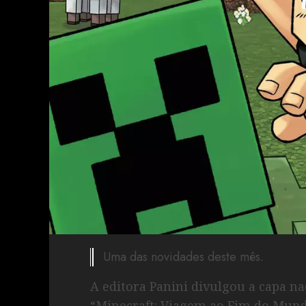
Uma das novidades deste mês.
A editora Panini divulgou a capa n
“Minecraft: Viagem ao Fim do Mun