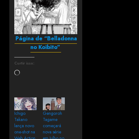
Página de “Belladonna
no Koibito”
Curtir isso:
Ichigo
Gengoroh
Takano
Tagame
lança novo
começará
one-shot na
nova série
Web Action
em Julho no