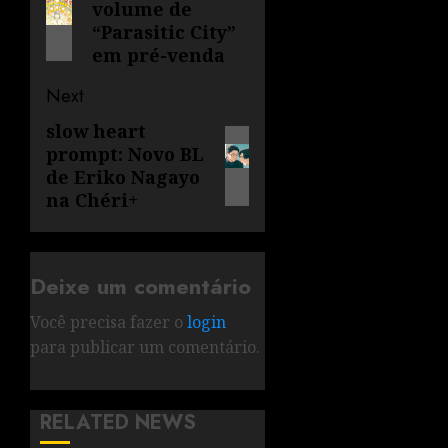
volume de
“Parasitic City”
em pré-venda
Next
slow heart
prompt: Novo BL
de Eriko Nagayo
na Chéri+
Deixe um comentário
Você precisa fazer o
login
para publicar um comentário.
RELATED NEWS