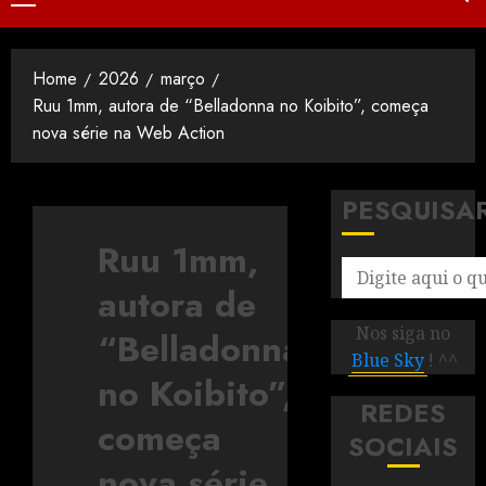
Home
2026
março
Ruu 1mm, autora de “Belladonna no Koibito”, começa
nova série na Web Action
PESQUISA
Ruu 1mm,
autora de
Nos siga no
“Belladonna
Blue Sky
! ^^
no Koibito”,
REDES
começa
SOCIAIS
nova série