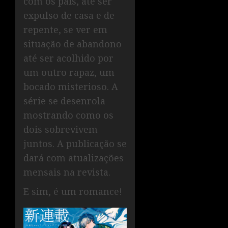
com os pais, até ser
expulso de casa e de
repente, se ver em
situação de abandono
até ser acolhido por
um outro rapaz, um
bocado misterioso. A
série se desenrola
mostrando como os
dois sobrevivem
juntos. A publicação se
dará com atualizações
mensais na revista.
E sim, é um romance!