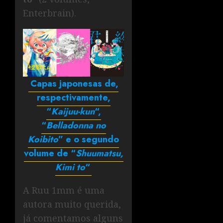
Enterbrain).
Capas japonesas de,
respectivamente,
“
Kaijuu-kun
“,
“
Belladonna no
Koibito
” e o segundo
volume de “
Shuumatsu,
Kimi to
“
A Ruu 1mm é uma
autora muito querida,
já comentamos alguns