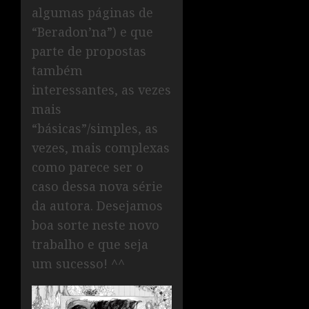
algumas páginas de
“Beradon’na”) e que
parte de propostas
também
interessantes, as vezes
mais
“básicas”/simples, as
vezes, mais complexas
como parece ser o
caso dessa nova série
da autora. Desejamos
boa sorte neste novo
trabalho e que seja
um sucesso! ^^