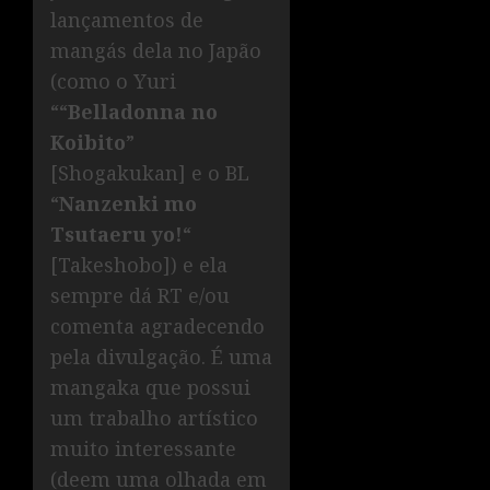
lançamentos de
mangás dela no Japão
(como o Yuri
““
Belladonna no
Koibito
”
[Shogakukan] e o BL
“
Nanzenki mo
Tsutaeru yo!
“
[Takeshobo]) e ela
sempre dá RT e/ou
comenta agradecendo
pela divulgação. É uma
mangaka que possui
um trabalho artístico
muito interessante
(deem uma olhada em