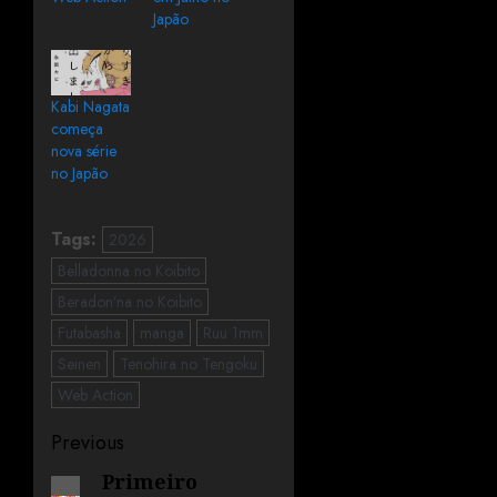
Japão
Kabi Nagata
começa
nova série
no Japão
Tags:
2026
Belladonna no Koibito
Beradon’na no Koibito
Futabasha
manga
Ruu 1mm
Seinen
Tenohira no Tengoku
Web Action
Previous
Primeiro