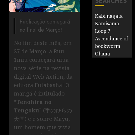
SEARCHES
Kabi nagata
Publicação começará
Kamisama
no final de Março!
Loop 7
Ascendance of
No fim deste mês, em
bookworm
27 de Março, a Ruu
Ohana
1mm começará uma
nova série na revista
digital Web Action, da
editora Futabasha! O
mangá é intitulado
“
Tenohira no
Tengoku
” (手のひらの
天国) e é sobre Mayu,
um homem que vivia