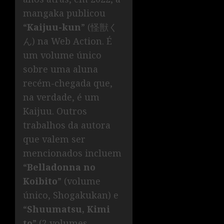
mangaka publicou
“
Kaijuu-kun
” (怪獣く
ん) na Web Action. É
um volume único
sobre uma aluna
recém-chegada que,
na verdade, é um
Kaijuu. Outros
trabalhos da autora
que valem ser
mencionados incluem
“
Belladonna no
Koibito
” (volume
único, Shogakukan) e
“
Shuumatsu, Kimi
to
” (2 volumes,