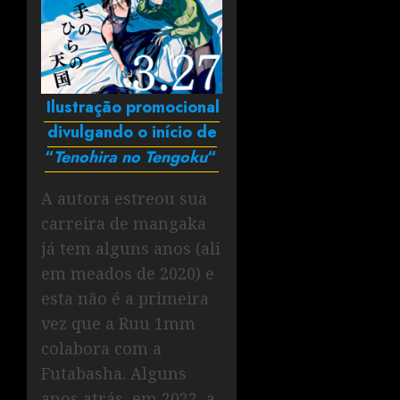
Ilustração promocional
divulgando o início de
“
Tenohira no Tengoku
“
A autora estreou sua
carreira de mangaka
já tem alguns anos (ali
em meados de 2020) e
esta não é a primeira
vez que a Ruu 1mm
colabora com a
Futabasha. Alguns
anos atrás, em 2022, a