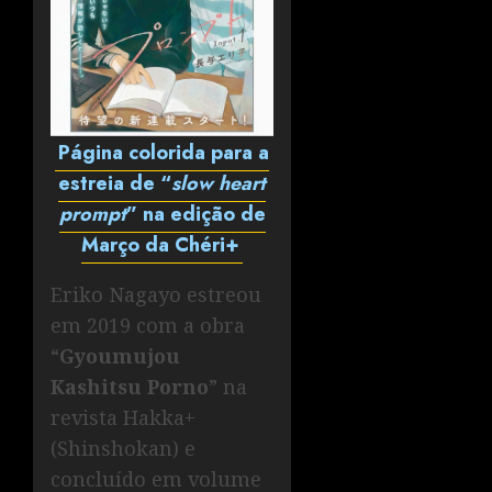
Página colorida para a
estreia de “
slow heart
prompt
” na edição de
Março da Chéri+
Eriko Nagayo estreou
em 2019 com a obra
“
Gyoumujou
Kashitsu Porno
” na
revista Hakka+
(Shinshokan) e
concluído em volume