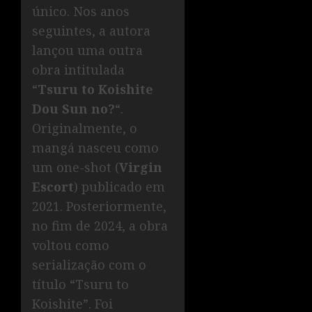
único. Nos anos
seguintes, a autora
lançou uma outra
obra intitulada
“
Tsuru to Koishite
Dou Sun no?
“.
Originalmente, o
mangá nasceu como
um one-shot (
Virgin
Escort
) publicado em
2021. Posteriormente,
no fim de 2024, a obra
voltou como
serialização com o
título “Tsuru to
Koishite”. Foi