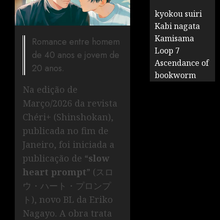
kyokou suiri
Kabi nagata
Kamisama
Romance entre homem
Loop 7
de 40 anos e jovem de
Ascendance of
20 anos.
bookworm
Na edição de
Março/2026 da revista
Chéri+ (Shinshokan),
publicada no fim de
Janeiro, foi iniciada a
publicação de “
slow
heart prompt
” (スロ
ウ・ハート・プロンプ
ト), novo BL da Eriko
Nagayo. A obra trata