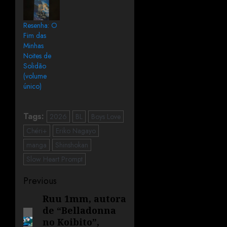
Resenha: O
Fim das
Minhas
Noites de
Solidão
(volume
único)
Tags:
2026
BL
Boys Love
Chéri+
Eriko Nagayo
manga
Shinshokan
Slow Heart Prompt
Previous
Ruu 1mm, autora
de “Belladonna
no Koibito”,