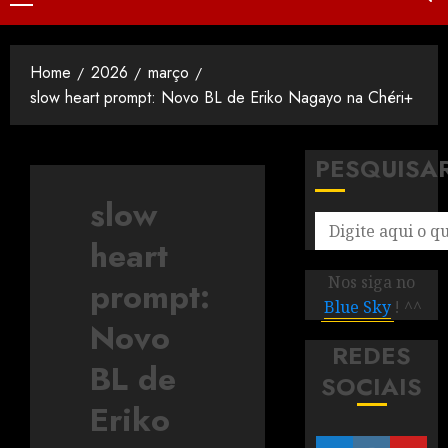
Home
2026
março
slow heart prompt: Novo BL de Eriko Nagayo na Chéri+
PESQUISA
slow
heart
Nos siga no
prompt:
Blue Sky
! ^^
Novo
REDES
BL de
SOCIAIS
Eriko