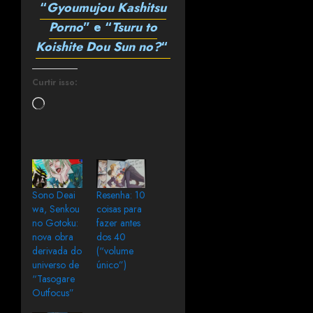
“
Gyoumujou Kashitsu
Porno
” e “
Tsuru to
Koishite Dou Sun no?
“
Curtir isso:
Sono Deai
Resenha: 10
wa, Senkou
coisas para
no Gotoku:
fazer antes
nova obra
dos 40
derivada do
(“volume
universo de
único”)
“Tasogare
Outfocus”