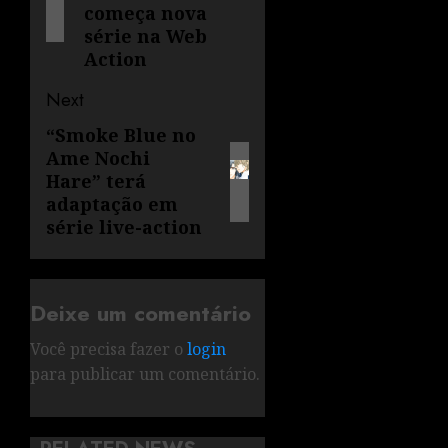
começa nova
série na Web
Action
Next
“Smoke Blue no
Ame Nochi
Hare” terá
adaptação em
série live-action
Deixe um comentário
Você precisa fazer o
login
para publicar um comentário.