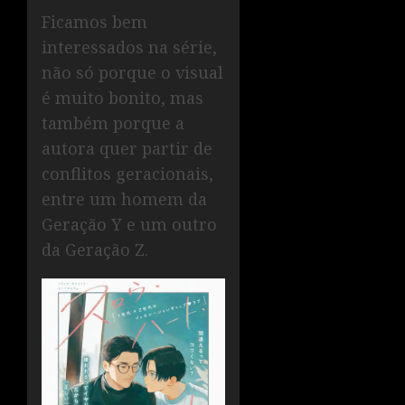
Ficamos bem
interessados na série,
não só porque o visual
é muito bonito, mas
também porque a
autora quer partir de
conflitos geracionais,
entre um homem da
Geração Y e um outro
da Geração Z.