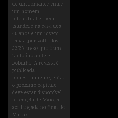
de um romance entre
um homem
intelectual e meio
tsundere na casa dos
40 anos e um jovem
rapaz (por volta dos
22/23 anos) que é um
tanto inocente e
bobinho. A revista é
publicada
bimestralmente, então
o próximo capítulo
deve estar disponível
na edição de Maio, a
ser lançada no final de
Março.