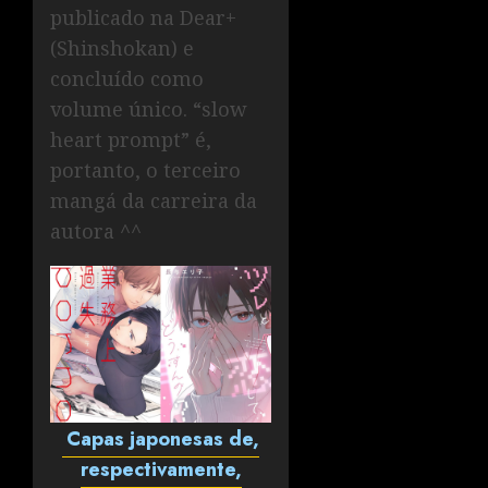
publicado na Dear+
(Shinshokan) e
concluído como
volume único. “slow
heart prompt” é,
portanto, o terceiro
mangá da carreira da
autora ^^
Capas japonesas de,
respectivamente,