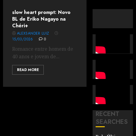
slow heart prompt: Novo
BL de Eriko Nagayo na
Chéri+
ALEXSANDER LUIZ
15/03/2026
0
Romance entre homem de
40 anos e jovem de...
READ MORE
RECENT
SEARCHES