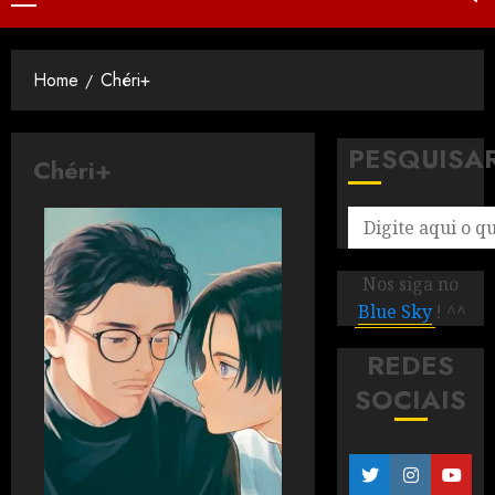
Home
Chéri+
PESQUISA
Chéri+
Nos siga no
Blue Sky
! ^^
REDES
SOCIAIS