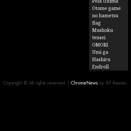
Pela Última
Otome game
no hametsu
flag
Mushoku
tensei
OMORI
Umi ga
Hashiru
Endroll
Copyright © All rights reserved.
|
ChromeNews
by AF themes.