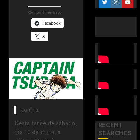
Compartilhe isso:
Facebook
X
Confira.
Nesta tarde de sábado,
RECENT
dia 16 de maio, a
SEARCHES