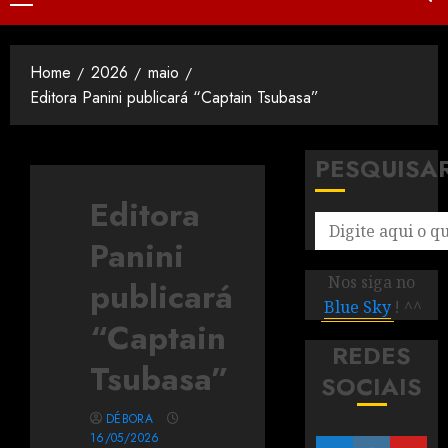
Home
2026
maio
Editora Panini publicará “Captain Tsubasa”
PESQUISA
Editora
Panini
Nos siga no
publicará
Blue Sky
! ^^
“Captain
REDES
Tsubasa”
SOCIAIS
DÉBORA
16/05/2026