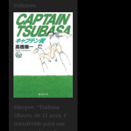
volumes.
Sinopse:
“Tsubasa
Ohzora, de 11 anos, é
transferido para sua