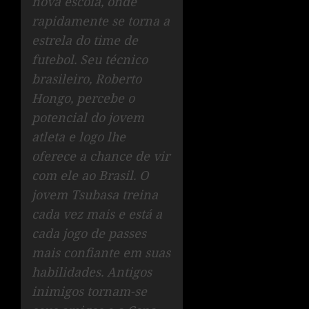
nova escola, onde
rapidamente se torna a
estrela do time de
futebol. Seu técnico
brasileiro, Roberto
Hongo, percebe o
potencial do jovem
atleta e logo lhe
oferece a chance de vir
com ele ao Brasil. O
jovem Tsubasa treina
cada vez mais e está a
cada jogo de passes
mais confiante em suas
habilidades. Antigos
inimigos tornam-se