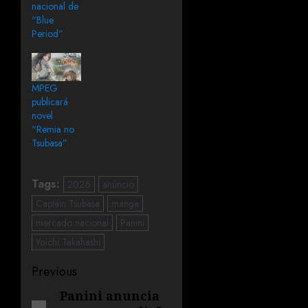
nacional de
“Blue
Period”
MPEG
publicará
novel
“Remia no
Tsubasa”
Tags:
2026
anúncio
Captain Tsubasa
manga
mercado nacional
Panini
Yoichi Takahashi
Previous
Panini anuncia