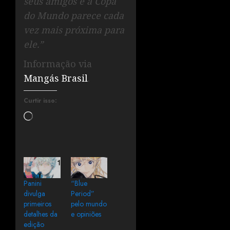
seus amigos e a Copa
do Mundo parece cada
vez mais próxima para
ele.”
Informação via
Mangás Brasil
.
Curtir isso:
Panini
“Blue
divulga
Period”
primeiros
pelo mundo
detalhes da
e opiniões
edição