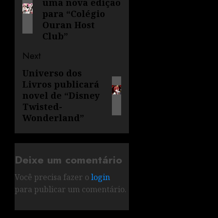
uma nova edição
para “Colégio
Ouran Host
Club”
Next
Universo dos
Livros publicará
novel de “Disney
Twisted-
Wonderland”
Deixe um comentário
Você precisa fazer o
login
para publicar um comentário.