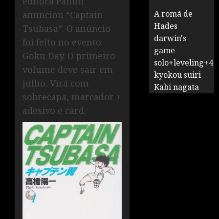
editora Panini
A romã de
anunciou “Captain
Hades
Tsubasa”. O anúncio
darwin's
foi feito no evento
game
Goku Day. O primeiro
solo+leveling+4
volume deve sair em
kyokou suiri
julho. Virá com
Kabi nagata
sobrecapa, marcador +
adesivo e card.