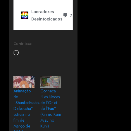
Curtir isso:
Animação
Conheça
de
“Les Noces
“Shunkashuutou
de l’Or et
Daikousha”
de l’Eau”
estreia no
(Kin no Kuni
fim de
Mizu no
Março de
Kuni)