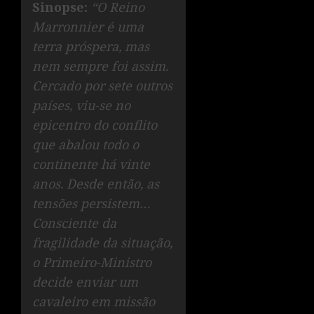
Sinopse:
“O Reino
Marronnier é uma
terra próspera, mas
nem sempre foi assim.
Cercado por sete outros
países, viu-se no
epicentro do conflito
que abalou todo o
continente há vinte
anos. Desde então, as
tensões persistem…
Consciente da
fragilidade da situação,
o Primeiro-Ministro
decide enviar um
cavaleiro em missão