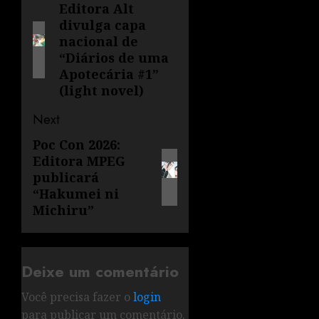
Editora Alt
divulga capa
nacional de
“Diários de uma
Apotecária #1”
(light novel)
Next
Poc Con 2026:
Editora MPEG
publicará
“Hakumei ni
Michiru”
Deixe um comentário
Você precisa fazer o
login
para publicar um comentário.