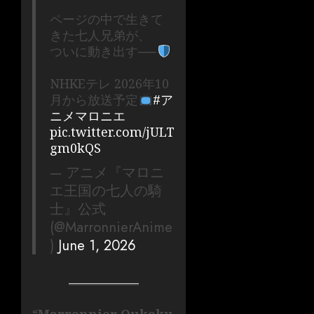
ページの中で生きて
きた七人兄弟が、
ついに動き出す──
NHKEテレ 2026年10
月から放送予定
#ア
ニメマロニエ
pic.twitter.com/jULT
gm0kQS
— アニメ『マロニ
エ王国の七人の騎
士』公式
(@MarronnierAnime
)
June 1, 2026
“
Marronnier Oukoku