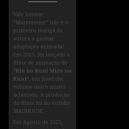
Vale lembar:
“Marronnier” não é o
primeiro mangá da
autora a ganhar
adaptação animada!
Em 2023, foi lançado o
filme de animação de
“
Kin no Kuni Mizu no
Kuni
“, um Josei em
volume único muito
aclamado. A produção
do filme foi do estúdio
MADHOUSE.
Em Agosto de 2025,