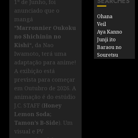
SEARCHES
1º de Junho, foi
anunciado que o
Ohana
mangá
Veil
“
Marronnier Oukoku
Aya Kanno
no Shichinin no
Junji ito
Kishi
“, da Nao
Baraou no
Iwamoto, terá uma
Souretsu
adaptação para anime!
A exibição está
prevista para começar
em Outubro de 2026. A
animação é do estúdio
J.C. STAFF (
Honey
Lemon Soda
;
Tamon’s B-Side
). Um
visual e PV