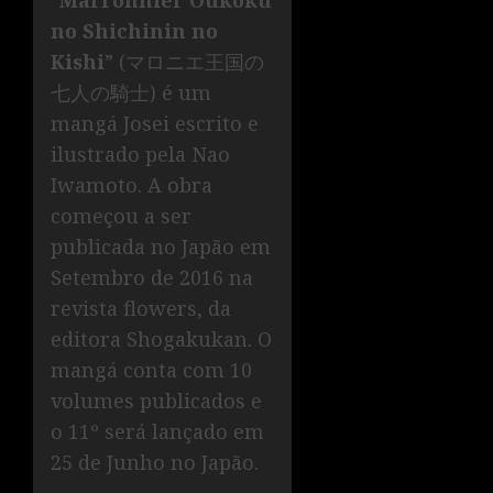
no Shichinin no
Kishi
” (マロニエ王国の
七人の騎士) é um
mangá Josei escrito e
ilustrado pela Nao
Iwamoto. A obra
começou a ser
publicada no Japão em
Setembro de 2016 na
revista flowers, da
editora Shogakukan. O
mangá conta com 10
volumes publicados e
o 11º será lançado em
25 de Junho no Japão.