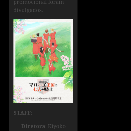
promocional foram
divulgados.
STAFF:
Diretora
: Kiyoko