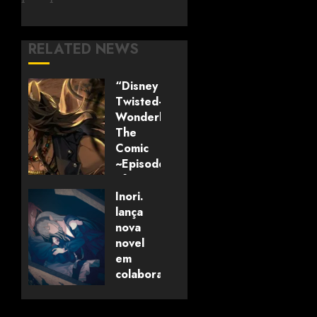
RELATED NEWS
“Disney
Twisted-
Wonderland:
The
Comic
~Episode
of
Savanaclaw~”
Inori.
anunciado
lança
pela
nova
Universo
novel
dos
em
Livros
colaboração
com
editora
06/08/2026