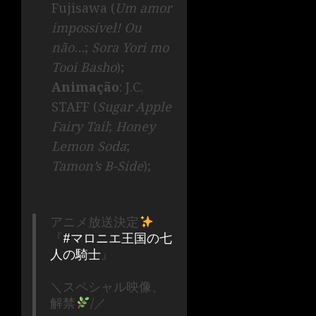
Fujisawa (
Um amor
impossível! Ou
não…
;
Sora Yori mo
Tooi Basho
);
Animação
: J.C.
STAFF (
Sugar Apple
Fairy Tail
;
Honey
Lemon Soda
;
Tamon’s B-Side
);
アニメ放送決定
『
#マロニエ王国の七
人の騎士
』
＼スペシャル映像、
解禁
/／