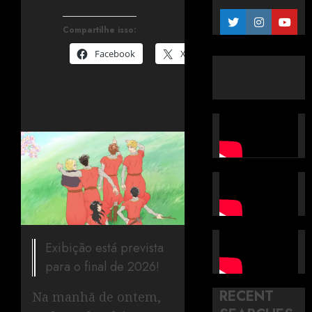
Compartilhe isso:
Facebook
X
Exibição está prevista
para o final de 2026!
RECENT
Na manhã de ontem,