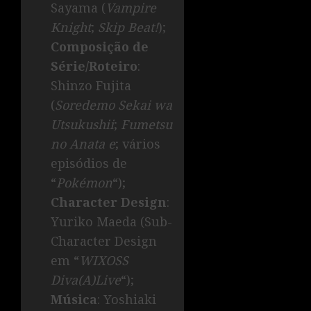
Sayama (
Vampire
Knight
;
Skip Beat!
);
Composição de
Série/Roteiro
:
Shinzo Fujita
(
Soredemo Sekai wa
Utsukushii
;
Fumetsu
no Anata e
; vários
episódios de
“
Pokémon
“);
Character Design
:
Yuriko Maeda (Sub-
Character Design
em “
WIXOSS
Diva(A)Live
“);
Música
: Yoshiaki