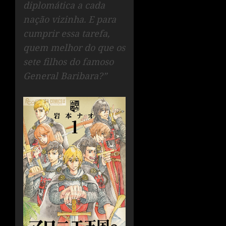
diplomática a cada
nação vizinha. E para
cumprir essa tarefa,
quem melhor do que os
sete filhos do famoso
General Baribara?”