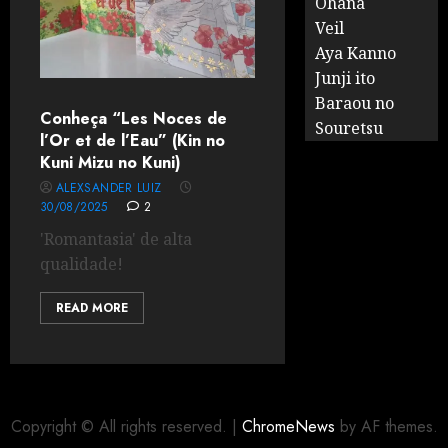
Ohana
Veil
Aya Kanno
Junji ito
Baraou no
Conheça “Les Noces de
Souretsu
l’Or et de l’Eau” (Kin no
Kuni Mizu no Kuni)
ALEXSANDER LUIZ
30/08/2025
2
'Romantasia' de alta
qualidade!
READ MORE
Copyright © All rights reserved.
|
ChromeNews
by AF themes.