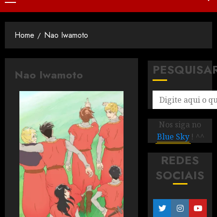
Home
Nao Iwamoto
PESQUISA
Nao Iwamoto
Nos siga no
Blue Sky
! ^^
REDES
SOCIAIS