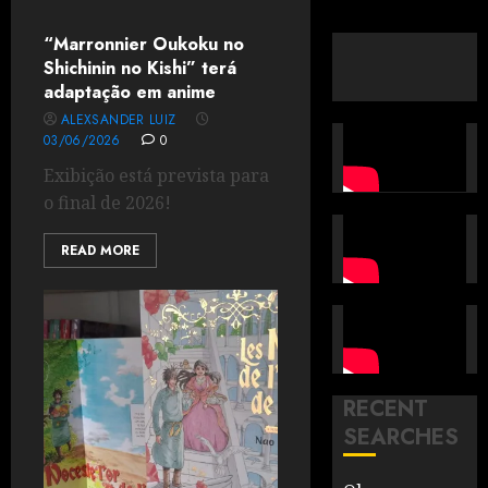
“Marronnier Oukoku no
Shichinin no Kishi” terá
adaptação em anime
ALEXSANDER LUIZ
03/06/2026
0
Exibição está prevista para
o final de 2026!
READ MORE
RECENT
SEARCHES