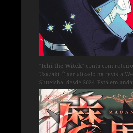
“
Ichi the Witch
” conta com roteir
Usazaki. É serializado na revista 
Shueisha, desde 2024. Está em and