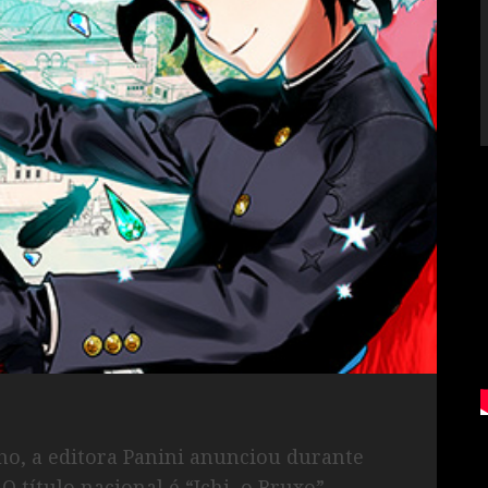
lho, a editora Panini anunciou durante
. O título nacional é “Ichi, o Bruxo”.