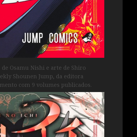
o de Osamu Nishi e arte de Shiro
Weekly Shounen Jump, da editora
amento com 9 volumes publicados.