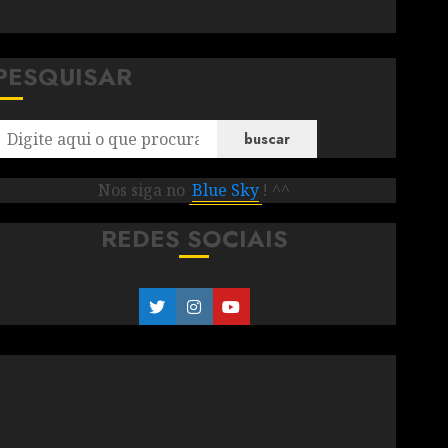
PESQUISAR
buscar
Nos siga no
Blue Sky
! ^^
REDES SOCIAIS