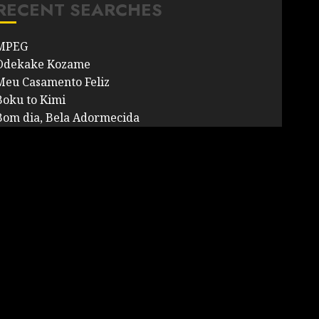
RECENT SEARCHES
MPEG
Odekake Kozame
Meu Casamento Feliz
Boku to Kimi
Bom dia, Bela Adormecida