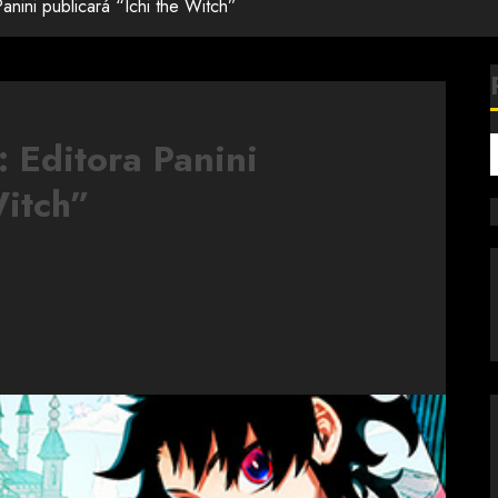
nini publicará “Ichi the Witch”
 Editora Panini
Witch”