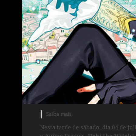
Saiba mais.
Nesta tarde de sábado, dia 04 de ju
o Anime Friends, “
Ichi the Witch
“