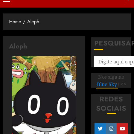
Home
Aleph
PESQUISA
Aleph
Nos siga no
Blue Sky
! ^^
REDES
SOCIAIS