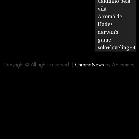
Caidinho pela
vilã
A romã de
Hades
darwin's
game
solo+leveling+4
Copyright © All rights reserved.
|
ChromeNews
by AF themes.