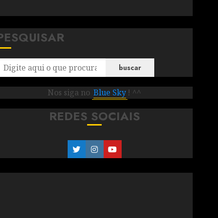
PESQUISAR
buscar
Nos siga no
Blue Sky
! ^^
REDES SOCIAIS