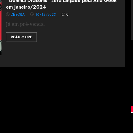
“Gamma Draconis” será lançado pela Alta Geek
em Janeiro/2024
DÉBORA
16/12/2023
0
Já em pré-venda.
READ MORE