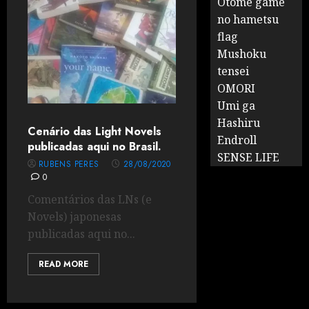
Otome game
no hametsu
flag
Mushoku
tensei
OMORI
Umi ga
Hashiru
Cenário das Light Novels
Endroll
publicadas aqui no Brasil.
SENSE LIFE
RUBENS PERES
28/08/2020
0
Comentários das LNs (e
Novels) japonesas
publicadas aqui no...
READ MORE