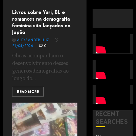
Livros sobre Yuri, BL e
romances na demografia
feminina são lançados no
Japão
ALEXSANDER LUIZ
21/04/2026
0
Obras acompanham o
desenvolvimento desses
gêneros/demografias ao
longo do...
READ MORE
RECENT
SEARCHES