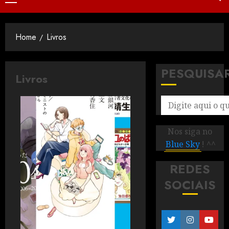
Home
Livros
PESQUISA
Livros
Nos siga no
Blue Sky
! ^^
REDES
SOCIAIS