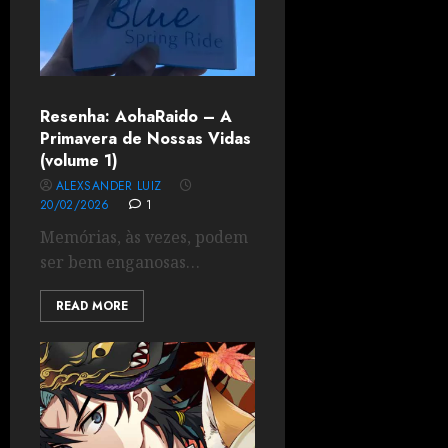
Resenha: AohaRaido – A
Primavera de Nossas Vidas
(volume 1)
ALEXSANDER LUIZ
20/02/2026
1
Memórias, às vezes, podem
ser bem enganosas…
READ MORE