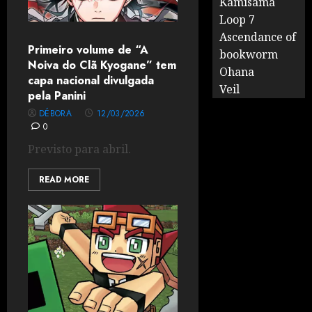
Kamisama
Loop 7
Ascendance of
Primeiro volume de “A
bookworm
Noiva do Clã Kyogane” tem
Ohana
capa nacional divulgada
Veil
pela Panini
DÉBORA
12/03/2026
0
Previsto para abril.
READ MORE