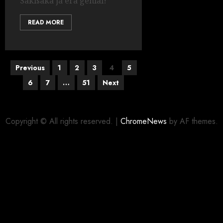
Sakisaka já era genial!
READ MORE
Previous
1
2
3
4
5
6
7
…
51
Next
Copyright © All rights reserved.
|
ChromeNews
by AF themes.