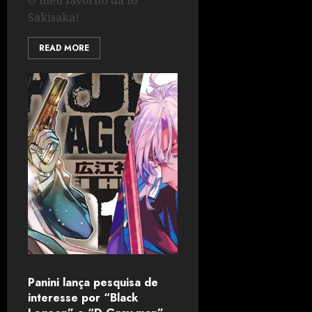
O meu favorito da Io
Sakisaka!
READ MORE
Panini lança pesquisa de
interesse por “Black