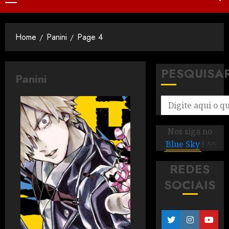
Home
Panini
Page 4
PESQUISA
Panini
Nos siga no
Blue Sky
! ^^
REDES
SOCIAIS