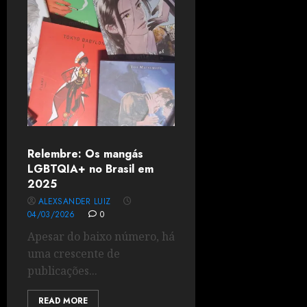
Relembre: Os mangás
LGBTQIA+ no Brasil em
2025
ALEXSANDER LUIZ
04/03/2026
0
Apesar do baixo número, há
uma crescente de
publicações...
READ MORE