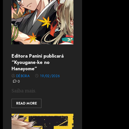
Editora Panini publicará
“Kyougane-ke no
Hanayome”
DÉBORA
19/02/2026
0
Saiba mais.
READ MORE