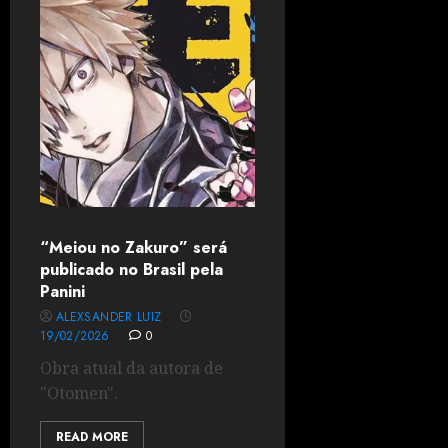
“Meiou no Zakuro” será
publicado no Brasil pela
Panini
ALEXSANDER LUIZ
19/02/2026
0
Obra atual da autora de
"Otomen".
READ MORE