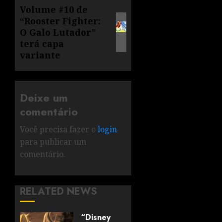
Volume #10 de
“Rooster Fighter:
O Galo Lutador”
terá capa
variante
Deixe um
comentário
Você precisa fazer o
login
para publicar um
comentário.
RELATED NEWS
“Disney