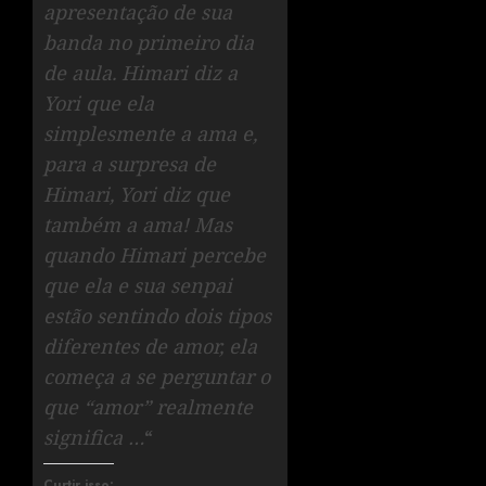
apresentação de sua
banda no primeiro dia
de aula. Himari diz a
Yori que ela
simplesmente a ama e,
para a surpresa de
Himari, Yori diz que
também a ama! Mas
quando Himari percebe
que ela e sua senpai
estão sentindo dois tipos
diferentes de amor, ela
começa a se perguntar o
que “amor” realmente
significa …
“
Curtir isso: