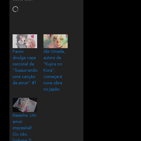
Panini
Abi Umeda,
divulga capa
autora de
nacional de
“Kujira no
“Sussurrando
Kora”,
uma canção
começará
de amor” #1
nova obra
no Japão
Resenha: Um
amor
impossível!
Ou não…
(volume 1)