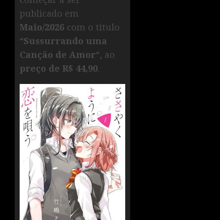
publicado em
Maio/2026
com o título
“
Sussurrando uma
Canção de Amor
“, ao
preço de R$ 44,90
.