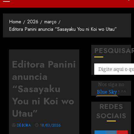
Home
2026
março
Editora Panini anuncia “Sasayaku You ni Koi wo Utau”
PESQUISA
Editora Panini
anuncia
Nos siga no
“Sasayaku
Blue Sky
! ^^
You ni Koi wo
REDES
Utau”
SOCIAIS
DÉBORA
18/03/2026