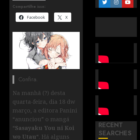
Compartilhe isso:
Facebook
X
Confira.
Na manhã (?) desta
quarta-feira, dia 18 dw
março, a editora Panini
“anunciou” o mangá
RECENT
“
Sasayaku You ni Koi
SEARCHES
wo Utau
“. Há alguns