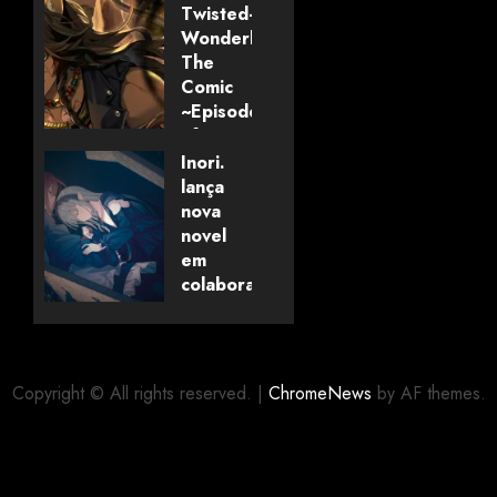
Twisted-
Wonderland:
The
Comic
~Episode
of
Savanaclaw~”
Inori.
anunciado
lança
pela
nova
Universo
novel
dos
em
Livros
colaboração
com
editora
06/08/2026
0
alemã
Copyright © All rights reserved.
|
ChromeNews
by AF themes.
06/08/2026
0