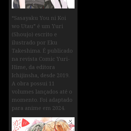
“Sasayaku You ni Koi
wo Utau” é um Yuri
(Shoujo) escrito e
ilustrado por Eku
Takeshima. É publicado
na revista Comic Yuri-
Hime, da editora
Ichijinsha, desde 2019.
A obra possui 11
volumes lançados até o
momento. Foi adaptado
para anime em 2024.