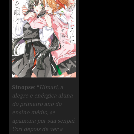
Sinopse
: “
Himari, a
alegre e enérgica aluna
do primeiro ano do
ensino médio, se
apaixona por sua senpai
Yori depois de ver a