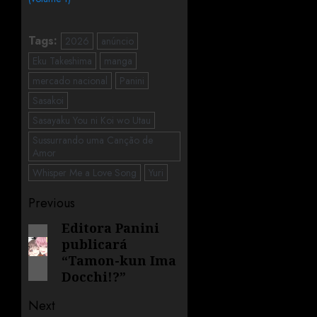
Tags:
2026
anúncio
Eku Takeshima
manga
mercado nacional
Panini
Sasakoi
Sasayaku You ni Koi wo Utau
Sussurrando uma Canção de
Amor
Whisper Me a Love Song
Yuri
Previous
Editora Panini
publicará
“Tamon-kun Ima
Docchi!?”
Next