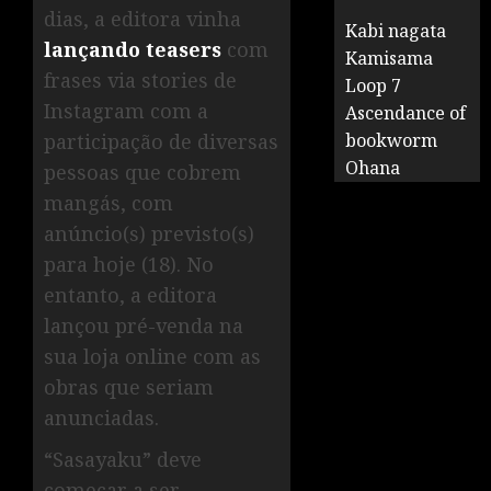
dias, a editora vinha
Kabi nagata
lançando teasers
com
Kamisama
frases via stories de
Loop 7
Instagram com a
Ascendance of
participação de diversas
bookworm
Ohana
pessoas que cobrem
mangás, com
anúncio(s) previsto(s)
para hoje (18). No
entanto, a editora
lançou pré-venda na
sua loja online com as
obras que seriam
anunciadas.
“Sasayaku” deve
começar a ser