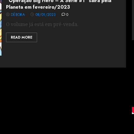
“Operação Big Hero – A Série #1” sairá pela
Planeta em fevereiro/2023
DÉBORA
08/01/2023
0
O volume já está em pré-venda.
READ MORE