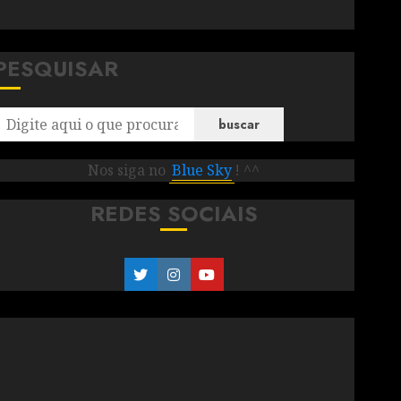
PESQUISAR
buscar
Nos siga no
Blue Sky
! ^^
REDES SOCIAIS