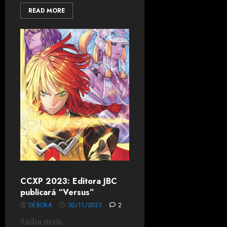
READ MORE
CCXP 2023: Editora JBC
publicará “Versus”
DÉBORA
30/11/2023
2
Saiba mais.