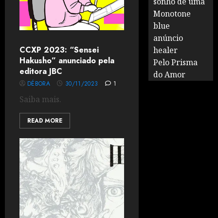
sonho de uma
Monotone
blue
anúncio
CCXP 2023: “Sensei
healer
Hakusho” anunciado pela
Pelo Prisma
editora JBC
do Amor
DÉBORA
30/11/2023
1
Saiba mais.
READ MORE