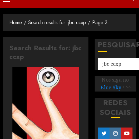
Home
Search results for: jbc ccxp
Page 3
PESQUISA
Search Results for:
jbc
ccxp
Nos siga no
Blue Sky
! ^^
REDES
SOCIAIS