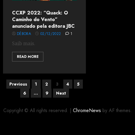
CCXP 2022: “Quack: O
Caminho do Vento”
anunciado pela editora JBC
DÉBORA
02/12/2022
1
Saib mais.
READ MORE
Previous
1
2
3
4
5
6
…
9
Next
Copyright © All rights reserved.
|
ChromeNews
by AF themes.