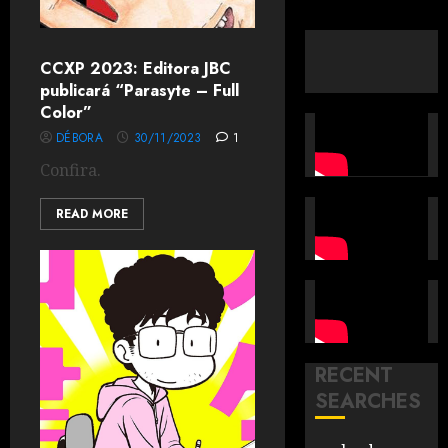
CCXP 2023: Editora JBC
publicará “Parasyte – Full
Color”
DÉBORA
30/11/2023
1
Confira.
READ MORE
RECENT
SEARCHES