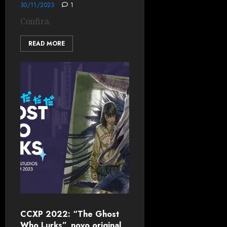
30/11/2023
1
Confira.
READ MORE
CCXP 2022: “The Ghost
Who Lurks”, novo original