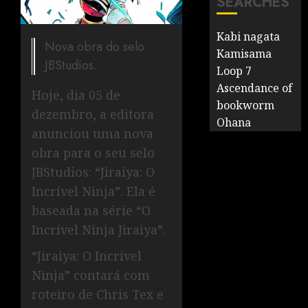
SEARCHES
Kabi nagata
Nova obra do selo
Kamisama
JBStudios.
Loop 7
Ascendance of
Hoje, dia 05 de
bookworm
dezembro, a editora
Ohana
anunciou uma nova
obra para o seu selo
JBStudios: “Jiraiya: O
Incrível Ninja”. Ela é
baseada na série “O
Incrível Ninja Jiraiya”.
“Jiraiya: O Incrível
Ninja” contará com
roteiro de Chris Tex e