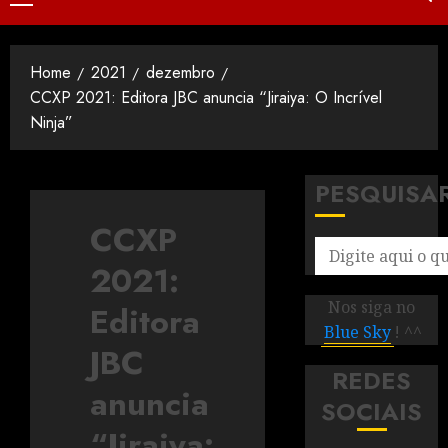
Home
2021
dezembro
CCXP 2021: Editora JBC anuncia “Jiraiya: O Incrível
Ninja”
PESQUISA
CCXP
2021:
Nos siga no
Editora
Blue Sky
! ^^
JBC
REDES
anuncia
SOCIAIS
“Jiraiya: