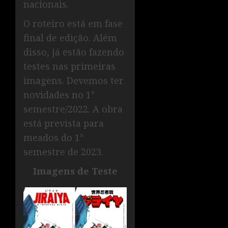
nacionais.
O roteiro está em fase
final de edição. Além
disso, já estão fazendo
testes nas primeiras
imagens. Devemos ter
novidades no 1°
semestre/2022. A obra
está prevista para
meados do 1°
semestre de 2023.
Imagens de Teste