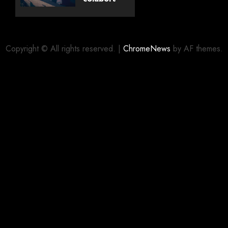
com
editora
06/08/2026
0
alemã
Copyright © All rights reserved.
|
ChromeNews
by AF themes.
06/08/2026
0