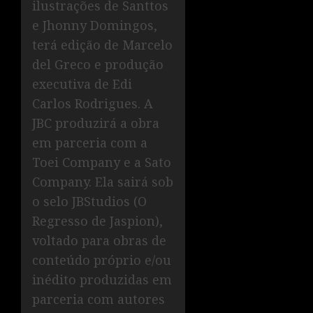
ilustrações de Santtos
e Jhonny Domingos,
terá edição de Marcelo
del Greco e produção
executiva de Edi
Carlos Rodrigues. A
JBC produzirá a obra
em parceria com a
Toei Company e a Sato
Company. Ela sairá sob
o selo JBStudios (O
Regresso de Jaspion),
voltado para obras de
conteúdo próprio e/ou
inédito produzidas em
parceria com autores