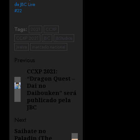
da JBC Live
#22
Tags:
2021
CCXP
CCXP 2021
JBC
JBStudios
Jiraiya
mercado nacional
Previous
CCXP 2021:
“Dragon Quest –
Dai no
Daibouken” será
publicado pela
JBC
Next
Saihate no
Paladin (The