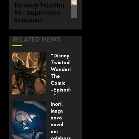
Faraway Paladin)
#8 – Impressões
Semanais
RELATED NEWS
“Disney
Twisted-
Wonderland:
The
Comic
~Episode
of
Savanaclaw~”
Inori.
anunciado
lança
pela
nova
Universo
novel
dos
em
Livros
colaboração