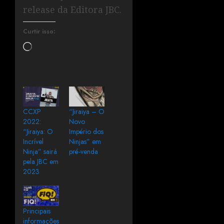
release da Editora JBC.
Curtir isso:
CCXP
“Jiraiya – O
2022:
Novo
“Jiraiya: O
Império dos
Incrível
Ninjas” em
Ninja” sairá
pré-venda
pela JBC em
2023
Principais
informações