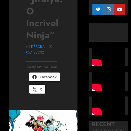
O
Incrível
Ninja”
DÉBORA
05/12/2021
Compartilhe isso:
Facebook
X
RECENT