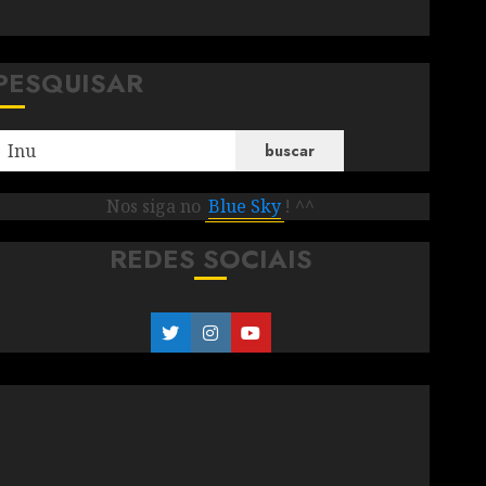
PESQUISAR
buscar
Nos siga no
Blue Sky
! ^^
REDES SOCIAIS