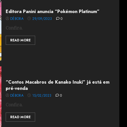
Editora Panini anuncia “Pokémon Platinum”
DÉBORA
29/09/2023
0
Confira.
READ MORE
“Contos Macabros de Kanako Inuki” já está em
pré-venda
DÉBORA
15/02/2023
0
Confira.
READ MORE