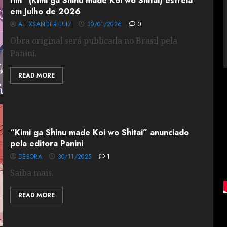
fim” (Kimi ga Shinu made Koi wo Shitai) estreia
em Julho de 2026
ALEXSANDER LUIZ
30/01/2026
0
Obra original será publicada no Brasil pela
Panini.
READ MORE
“Kimi ga Shinu made Koi wo Shitai” anunciado
pela editora Panini
DÉBORA
30/11/2025
1
Saiba mais.
READ MORE