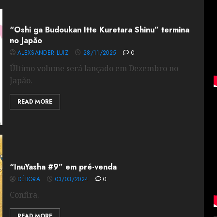
“Oshi ga Budoukan Itte Kuretara Shinu” termina
no Japão
ALEXSANDER LUIZ
28/11/2025
0
Último volume será lançado em Dezembro no
Japão.
READ MORE
“InuYasha #9” em pré-venda
DÉBORA
03/03/2024
0
Confira.
READ MORE