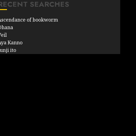
RECENT SEARCHES
Ascendance of bookworm
Ohana
eil
Aya Kanno
unji ito