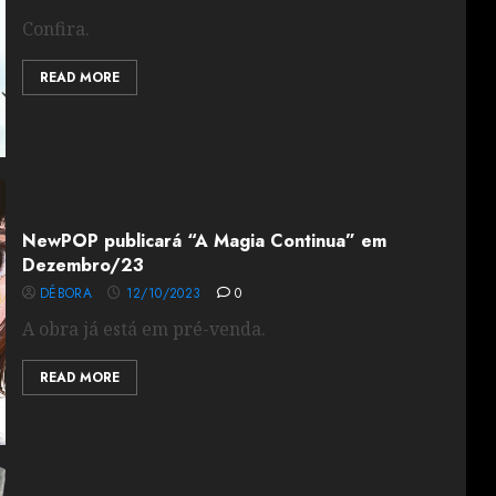
Confira.
READ MORE
NewPOP publicará “A Magia Continua” em
Dezembro/23
DÉBORA
12/10/2023
0
A obra já está em pré-venda.
READ MORE