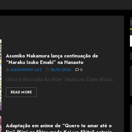
Asumiko Nakamura lança continuação de
“Naraku Izuko Emaki” na Hanaoto
ALEXSANDER LUIZ
08/03/2026
0
Obra é derivada da série "Anata no Tame Nara...
READ MORE
Adaptação em anime de “Quero te amar até o