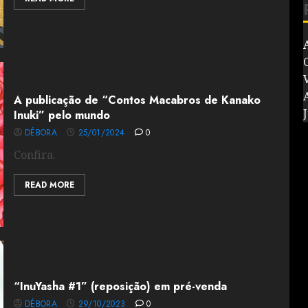
V
A publicação de “Contos Macabros de Kanako
J
Inuki” pelo mundo
DÉBORA
25/01/2024
0
Confira.
READ MORE
“InuYasha #1” (reposição) em pré-venda
DÉBORA
29/10/2023
0