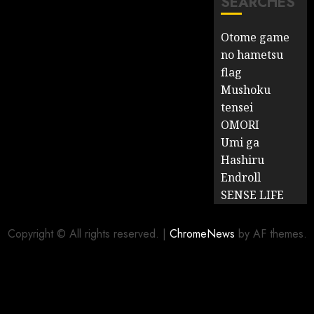
SEARCHES
Otome game
no hametsu
flag
Mushoku
tensei
OMORI
Umi ga
Hashiru
Endroll
SENSE LIFE
Copyright © All rights reserved.
|
ChromeNews
by AF themes.