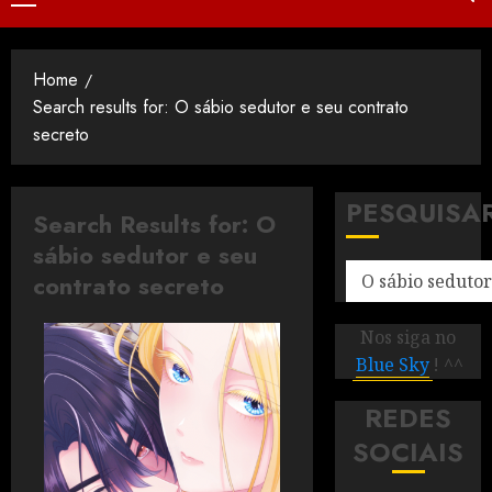
Home
Search results for: O sábio sedutor e seu contrato
secreto
PESQUISA
Search Results for:
O
sábio sedutor e seu
contrato secreto
Nos siga no
Blue Sky
! ^^
REDES
SOCIAIS